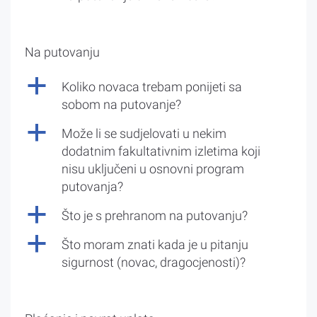
Na putovanju
a
Koliko novaca trebam ponijeti sa
sobom na putovanje?
a
Može li se sudjelovati u nekim
dodatnim fakultativnim izletima koji
nisu uključeni u osnovni program
putovanja?
a
Što je s prehranom na putovanju?
a
Što moram znati kada je u pitanju
sigurnost (novac, dragocjenosti)?