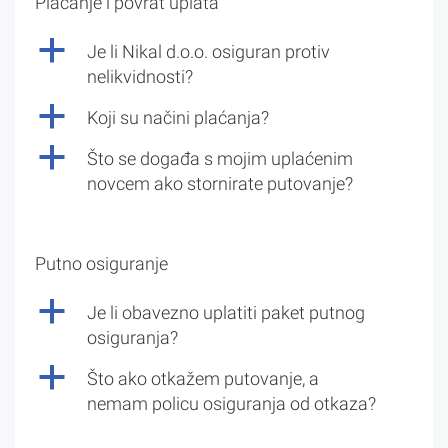
Plaćanje i povrat uplata
a
Je li Nikal d.o.o. osiguran protiv
nelikvidnosti?
a
Koji su načini plaćanja?
a
Što se događa s mojim uplaćenim
novcem ako stornirate putovanje?
Putno osiguranje
a
Je li obavezno uplatiti paket putnog
osiguranja?
a
Što ako otkažem putovanje, a
nemam policu osiguranja od otkaza?