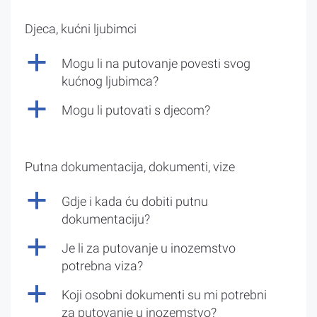
Djeca, kućni ljubimci
a
Mogu li na putovanje povesti svog
kućnog ljubimca?
a
Mogu li putovati s djecom?
Putna dokumentacija, dokumenti, vize
a
Gdje i kada ću dobiti putnu
dokumentaciju?
a
Je li za putovanje u inozemstvo
potrebna viza?
a
Koji osobni dokumenti su mi potrebni
za putovanje u inozemstvo?