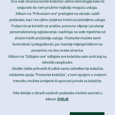
Ova web stranica koristi kolačiće i slične tehnologije kako bi
Latest trends and much more...
osigurala da vam pružimo najbolju moguću uslugu.
Klikom na "Prihvaćam sve" pristajete na obradu vaših
podataka, kao i na njihov prijenos trećim pružateljima usluga.
Contact Info
Podaci će se koristiti za analize, ponovno ciljanje i pružanje
personaliziranog oglašavanja i sadržaja na web mjestima od
strane trećih pružatelja usluga. Postavke možete sami
1600 Amphitheatre Parkway, Mountain View, CA 94043
kontrolirati i prilagođavati, pa i kasnije mijenjati klikom na
poveznicu na dnu svake stranice.
+1 650-253-0000
prothemes.net@gmail.com
Klikom na "Odbijam sve" odbijate sve kolačiće osim onih koji su
tehnički neophodni.
Daily: 9:00 am - 6:00 pm
Ukoliko želite prihvatiti ili odbiti samo određeni tip kolačića
Sunday: Closed
odaberite opciju "Postavke kolačića", a tom opcijom u svakom
trenutku možete izmijeniti ili opozvati privole za kolačiće.
Copyright 2017
FRESHFACE
© All Rights Reserved
Više detalja o obradi osobnih podataka možete saznati u
klikom
OVDJE
.