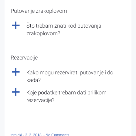
Putovanje zrakoplovom
a
Što trebam znati kod putovanja
zrakoplovom?
Rezervacije
a
Kako mogu rezervirati putovanje i do
kada?
a
Koje podatke trebam dati prilikom
rezervacije?
tcrnicki
-
2. 2. 2018.
-
No Comments