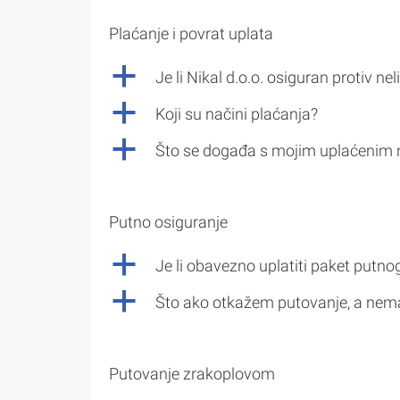
Plaćanje i povrat uplata
a
Je li Nikal d.o.o. osiguran protiv nel
a
Koji su načini plaćanja?
a
Što se događa s mojim uplaćenim 
Putno osiguranje
a
Je li obavezno uplatiti paket putno
a
Što ako otkažem putovanje, a nem
Putovanje zrakoplovom