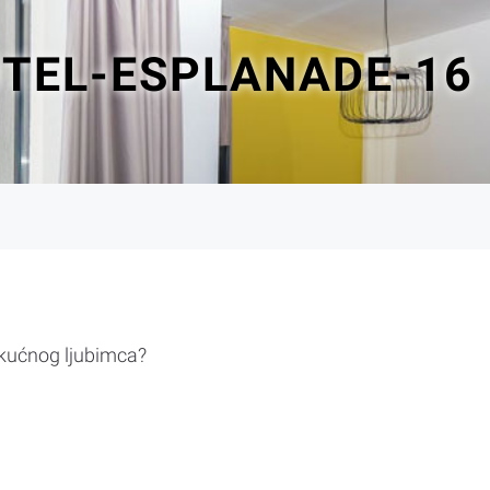
OTEL-ESPLANADE-16
 kućnog ljubimca?