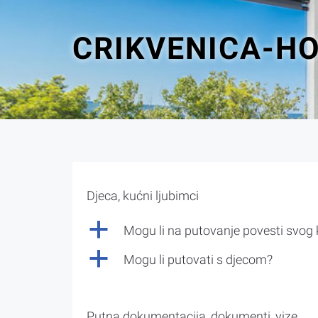
CRIKVENICA-H
Djeca, kućni ljubimci
a
Mogu li na putovanje povesti svog
a
Mogu li putovati s djecom?
Putna dokumentacija, dokumenti, vize