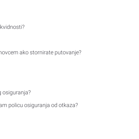
ikvidnosti?
novcem ako stornirate putovanje?
g osiguranja?
am policu osiguranja od otkaza?