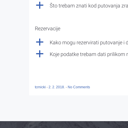
a
Što trebam znati kod putovanja z
Rezervacije
a
Kako mogu rezervirati putovanje i 
a
Koje podatke trebam dati prilikom r
tcrnicki
-
2. 2. 2018.
-
No Comments