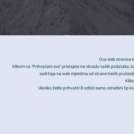
What we offer
How you can impact customers
24/7
Ova web stranica ko
Is your website user friendly?
Smar
Klikom na "Prihvaćam sve" pristajete na obradu vaših podataka, kao 
sadržaja na web mjestima od strane trećih pružatelj
Ark offers weekly stunning designs.
Unli
Klik
Why our customers love Ark?
Mobi
Ukoliko želite prihvatiti ili odbiti samo određeni tip
hat we do is all about passion
Late
Copyright 2017
FRESHFACE
© All Rights Reserved