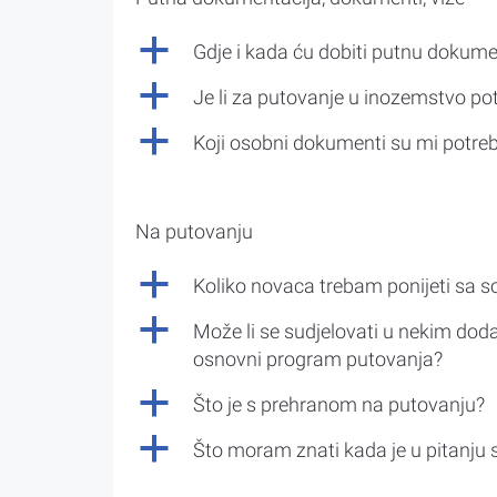
a
Gdje i kada ću dobiti putnu dokume
a
Je li za putovanje u inozemstvo po
a
Koji osobni dokumenti su mi potre
Na putovanju
a
Koliko novaca trebam ponijeti sa 
a
Može li se sudjelovati u nekim doda
osnovni program putovanja?
a
Što je s prehranom na putovanju?
a
Što moram znati kada je u pitanju 