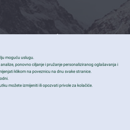
Contact Info
1600 Amphitheatre Parkway, Mountain
bolju moguću uslugu.
View, CA 94043
 analize, ponovno ciljanje i pružanje personaliziranog oglašavanja i
+1 650-253-0000
mijenjati klikom na poveznicu na dnu svake stranice.
prothemes.net@gmail.com
odni.
tku možete izmijeniti ili opozvati privole za kolačiće.
Daily: 9:00 am - 6:00 pm
Sunday: Closed
Terms & Conditions
|
Privacy & Policy