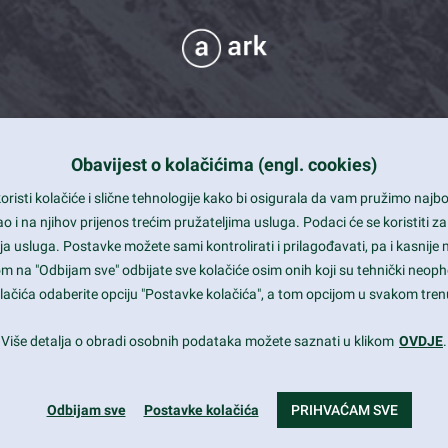
Obavijest o kolačićima (engl. cookies)
 Support
risti kolačiće i slične tehnologije kako bi osigurala da vam pružimo naj
t and beautiful design
i na njihov prijenos trećim pružateljima usluga. Podaci će se koristiti za
a usluga. Postavke možete sami kontrolirati i prilagođavati, pa i kasnije 
mited Eelements
om na "Odbijam sve" odbijate sve kolačiće osim onih koji su tehnički neoph
le ready
 kolačića odaberite opciju "Postavke kolačića", a tom opcijom u svakom trenu
st trends and much more...
Više detalja o obradi osobnih podataka možete saznati u klikom
OVDJE
.
Odbijam sve
Postavke kolačića
PRIHVAĆAM SVE