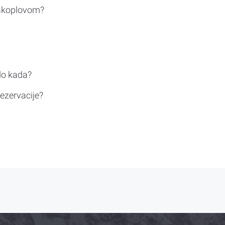
rakoplovom?
do kada?
ezervacije?