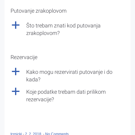
Putovanje zrakoplovom
a
Što trebam znati kod putovanja
zrakoplovom?
Rezervacije
a
Kako mogu rezervirati putovanje i do
kada?
a
Koje podatke trebam dati prilikom
rezervacije?
tcrnicki
-
2. 2. 2018.
-
No Comments