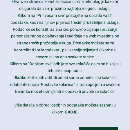
Ova web stranica koristi kolačiće i slične tehnologije kako bi
Latest trends and much more...
osigurala da vam pružimo najbolju moguću uslugu.
Klikom na "Prihvaćam sve" pristajete na obradu vaših
podataka, kao i na njihov prijenos trećim pružateljima usluga.
Contact Info
Podaci će se koristiti za analize, ponovno ciljanje i pružanje
personaliziranog oglašavanja i sadržaja na web mjestima od
strane trećih pružatelja usluga. Postavke možete sami
1600 Amphitheatre Parkway, Mountain View, CA 94043
kontrolirati i prilagođavati, pa i kasnije mijenjati klikom na
poveznicu na dnu svake stranice.
+1 650-253-0000
prothemes.net@gmail.com
Klikom na "Odbijam sve" odbijate sve kolačiće osim onih koji su
tehnički neophodni.
Daily: 9:00 am - 6:00 pm
Ukoliko želite prihvatiti ili odbiti samo određeni tip kolačića
Sunday: Closed
odaberite opciju "Postavke kolačića", a tom opcijom u svakom
trenutku možete izmijeniti ili opozvati privole za kolačiće.
Copyright 2017
FRESHFACE
© All Rights Reserved
Više detalja o obradi osobnih podataka možete saznati u
klikom
OVDJE
.