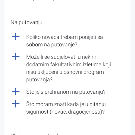
Na putovanju
a
Koliko novaca trebam ponijeti sa
sobom na putovanje?
a
Može li se sudjelovati u nekim
dodatnim fakultativnim izletima koji
nisu uključeni u osnovni program
putovanja?
a
Što je s prehranom na putovanju?
a
Što moram znati kada je u pitanju
sigurnost (novac, dragocjenosti)?