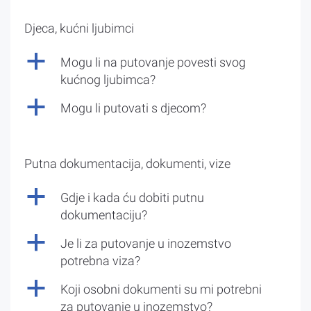
Djeca, kućni ljubimci
a
Mogu li na putovanje povesti svog
kućnog ljubimca?
a
Mogu li putovati s djecom?
Putna dokumentacija, dokumenti, vize
a
Gdje i kada ću dobiti putnu
dokumentaciju?
a
Je li za putovanje u inozemstvo
potrebna viza?
a
Koji osobni dokumenti su mi potrebni
za putovanje u inozemstvo?