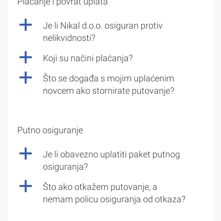
Plaćanje i povrat uplata
a
Je li Nikal d.o.o. osiguran protiv
nelikvidnosti?
a
Koji su načini plaćanja?
a
Što se događa s mojim uplaćenim
novcem ako stornirate putovanje?
Putno osiguranje
a
Je li obavezno uplatiti paket putnog
osiguranja?
a
Što ako otkažem putovanje, a
nemam policu osiguranja od otkaza?