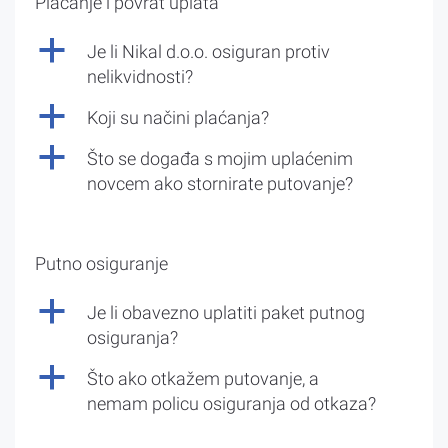
Plaćanje i povrat uplata
a
Je li Nikal d.o.o. osiguran protiv
nelikvidnosti?
a
Koji su načini plaćanja?
a
Što se događa s mojim uplaćenim
novcem ako stornirate putovanje?
Putno osiguranje
a
Je li obavezno uplatiti paket putnog
osiguranja?
a
Što ako otkažem putovanje, a
nemam policu osiguranja od otkaza?