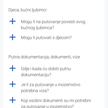
Djeca, kućni ljubimci
a
Mogu li na putovanje povesti svog
kućnog ljubimca?
a
Mogu li putovati s djecom?
Putna dokumentacija, dokumenti, vize
a
Gdje i kada ću dobiti putnu
dokumentaciju?
a
Je li za putovanje u inozemstvo
potrebna viza?
a
Koji osobni dokumenti su mi potrebni
za putovanje u inozemstvo?