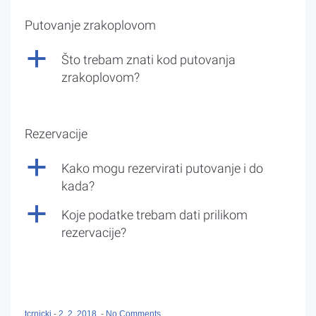
Putovanje zrakoplovom
a
Što trebam znati kod putovanja
zrakoplovom?
Rezervacije
a
Kako mogu rezervirati putovanje i do
kada?
a
Koje podatke trebam dati prilikom
rezervacije?
tcrnicki
-
2. 2. 2018.
-
No Comments