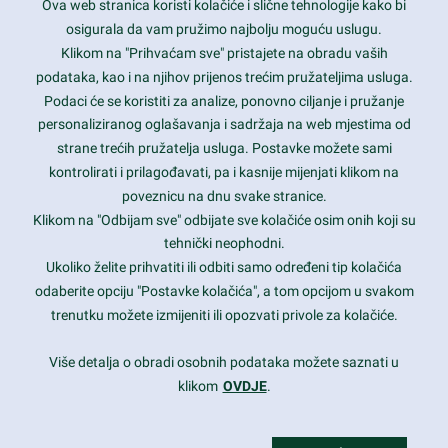
Ova web stranica koristi kolačiće i slične tehnologije kako bi
Latest trends and much more...
osigurala da vam pružimo najbolju moguću uslugu.
Klikom na "Prihvaćam sve" pristajete na obradu vaših
podataka, kao i na njihov prijenos trećim pružateljima usluga.
Contact Info
Podaci će se koristiti za analize, ponovno ciljanje i pružanje
personaliziranog oglašavanja i sadržaja na web mjestima od
strane trećih pružatelja usluga. Postavke možete sami
1600 Amphitheatre Parkway, Mountain View, CA 94043
kontrolirati i prilagođavati, pa i kasnije mijenjati klikom na
poveznicu na dnu svake stranice.
+1 650-253-0000
prothemes.net@gmail.com
Klikom na "Odbijam sve" odbijate sve kolačiće osim onih koji su
tehnički neophodni.
Daily: 9:00 am - 6:00 pm
Ukoliko želite prihvatiti ili odbiti samo određeni tip kolačića
Sunday: Closed
odaberite opciju "Postavke kolačića", a tom opcijom u svakom
trenutku možete izmijeniti ili opozvati privole za kolačiće.
Copyright 2017
FRESHFACE
© All Rights Reserved
Više detalja o obradi osobnih podataka možete saznati u
klikom
OVDJE
.