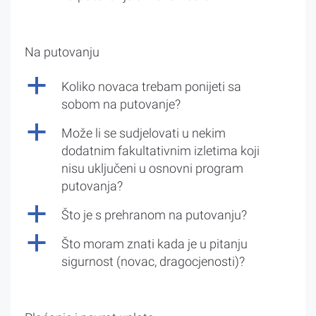
Na putovanju
a
Koliko novaca trebam ponijeti sa
sobom na putovanje?
a
Može li se sudjelovati u nekim
dodatnim fakultativnim izletima koji
nisu uključeni u osnovni program
putovanja?
a
Što je s prehranom na putovanju?
a
Što moram znati kada je u pitanju
sigurnost (novac, dragocjenosti)?