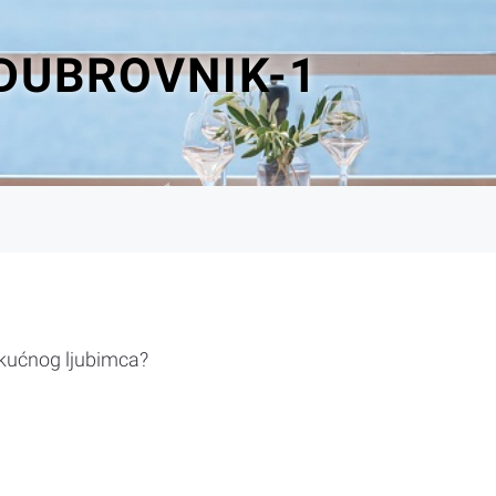
DUBROVNIK-1
 kućnog ljubimca?