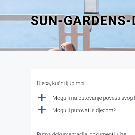
SUN-GARDENS-
Djeca, kućni ljubimci
a
Mogu li na putovanje povesti svog
a
Mogu li putovati s djecom?
Putna dokumentacija, dokumenti, vize