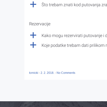
a
Što trebam znati kod putovanja z
Rezervacije
a
Kako mogu rezervirati putovanje i 
a
Koje podatke trebam dati prilikom r
tcrnicki
-
2. 2. 2018.
-
No Comments