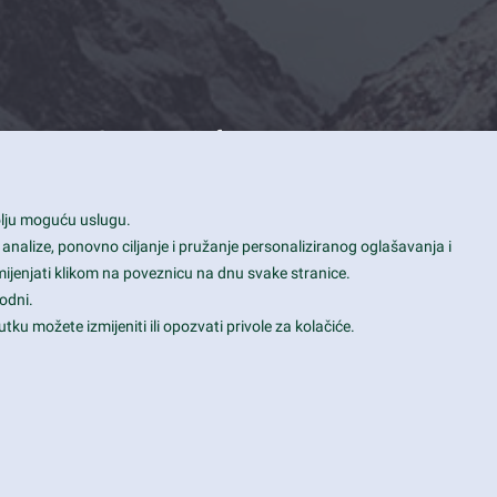
Contact Info
1600 Amphitheatre Parkway, Mountain
bolju moguću uslugu.
View, CA 94043
 analize, ponovno ciljanje i pružanje personaliziranog oglašavanja i
+1 650-253-0000
mijenjati klikom na poveznicu na dnu svake stranice.
prothemes.net@gmail.com
odni.
tku možete izmijeniti ili opozvati privole za kolačiće.
Daily: 9:00 am - 6:00 pm
Sunday: Closed
Terms & Conditions
|
Privacy & Policy