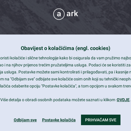
Obavijest o kolačićima (engl. cookies)
 Support
risti kolačiće i slične tehnologije kako bi osigurala da vam pružimo naj
t and beautiful design
i na njihov prijenos trećim pružateljima usluga. Podaci će se koristiti za
a usluga. Postavke možete sami kontrolirati i prilagođavati, pa i kasnije 
mited Eelements
om na "Odbijam sve" odbijate sve kolačiće osim onih koji su tehnički neoph
le ready
 kolačića odaberite opciju "Postavke kolačića", a tom opcijom u svakom trenu
st trends and much more...
Više detalja o obradi osobnih podataka možete saznati u klikom
OVDJE
.
Odbijam sve
Postavke kolačića
PRIHVAĆAM SVE