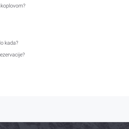
rakoplovom?
do kada?
ezervacije?