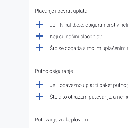
Plaćanje i povrat uplata
a
Je li Nikal d.o.o. osiguran protiv nel
a
Koji su načini plaćanja?
a
Što se događa s mojim uplaćenim 
Putno osiguranje
a
Je li obavezno uplatiti paket putno
a
Što ako otkažem putovanje, a nem
Putovanje zrakoplovom