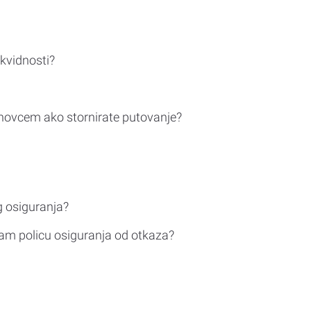
ikvidnosti?
novcem ako stornirate putovanje?
g osiguranja?
am policu osiguranja od otkaza?