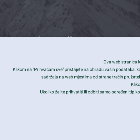
What we offer
How you can impact customers
24/7
Ova web stranica ko
Is your website user friendly?
Smar
Klikom na "Prihvaćam sve" pristajete na obradu vaših podataka, kao 
sadržaja na web mjestima od strane trećih pružatelj
Ark offers weekly stunning designs.
Unli
Klik
Why our customers love Ark?
Mobi
Ukoliko želite prihvatiti ili odbiti samo određeni tip
hat we do is all about passion
Late
Copyright 2017
FRESHFACE
© All Rights Reserved