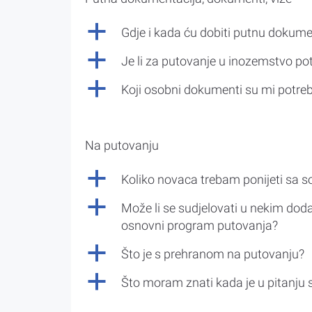
a
Gdje i kada ću dobiti putnu dokume
a
Je li za putovanje u inozemstvo po
a
Koji osobni dokumenti su mi potre
Na putovanju
a
Koliko novaca trebam ponijeti sa 
a
Može li se sudjelovati u nekim doda
osnovni program putovanja?
a
Što je s prehranom na putovanju?
a
Što moram znati kada je u pitanju 