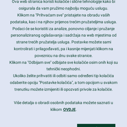
Ova web stranica koristi kolačiće i slične tehnologije kako bi
Latest trends and much more...
osigurala da vam pružimo najbolju moguću uslugu.
Klikom na "Prihvaćam sve" pristajete na obradu vaših
podataka, kao i na njihov prijenos trećim pružateljima usluga.
Contact Info
Podaci će se koristiti za analize, ponovno ciljanje i pružanje
personaliziranog oglašavanja i sadržaja na web mjestima od
strane trećih pružatelja usluga. Postavke možete sami
1600 Amphitheatre Parkway, Mountain View, CA 94043
kontrolirati i prilagođavati, pa i kasnije mijenjati klikom na
poveznicu na dnu svake stranice.
+1 650-253-0000
prothemes.net@gmail.com
Klikom na "Odbijam sve" odbijate sve kolačiće osim onih koji su
tehnički neophodni.
Daily: 9:00 am - 6:00 pm
Ukoliko želite prihvatiti ili odbiti samo određeni tip kolačića
Sunday: Closed
odaberite opciju "Postavke kolačića", a tom opcijom u svakom
trenutku možete izmijeniti ili opozvati privole za kolačiće.
Copyright 2017
FRESHFACE
© All Rights Reserved
Više detalja o obradi osobnih podataka možete saznati u
klikom
OVDJE
.