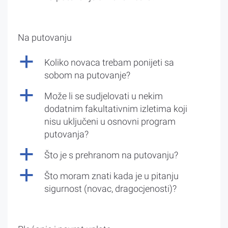
Na putovanju
a
Koliko novaca trebam ponijeti sa
sobom na putovanje?
a
Može li se sudjelovati u nekim
dodatnim fakultativnim izletima koji
nisu uključeni u osnovni program
putovanja?
a
Što je s prehranom na putovanju?
a
Što moram znati kada je u pitanju
sigurnost (novac, dragocjenosti)?