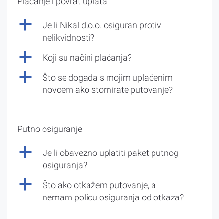
Plaćanje i povrat uplata
a
Je li Nikal d.o.o. osiguran protiv
nelikvidnosti?
a
Koji su načini plaćanja?
a
Što se događa s mojim uplaćenim
novcem ako stornirate putovanje?
Putno osiguranje
a
Je li obavezno uplatiti paket putnog
osiguranja?
a
Što ako otkažem putovanje, a
nemam policu osiguranja od otkaza?