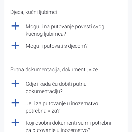
Djeca, kućni ljubimci
a
Mogu li na putovanje povesti svog
kućnog ljubimca?
a
Mogu li putovati s djecom?
Putna dokumentacija, dokumenti, vize
a
Gdje i kada ću dobiti putnu
dokumentaciju?
a
Je li za putovanje u inozemstvo
potrebna viza?
a
Koji osobni dokumenti su mi potrebni
za putovanje u inozemstvo?