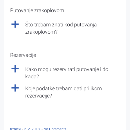
Putovanje zrakoplovom
a
Što trebam znati kod putovanja
zrakoplovom?
Rezervacije
a
Kako mogu rezervirati putovanje i do
kada?
a
Koje podatke trebam dati prilikom
rezervacije?
tcrnicki
-
2. 2. 2018.
-
No Comments