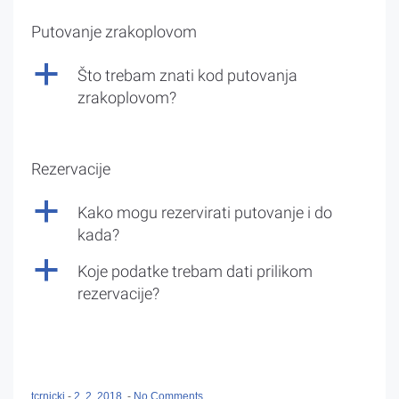
Putovanje zrakoplovom
a
Što trebam znati kod putovanja
zrakoplovom?
Rezervacije
a
Kako mogu rezervirati putovanje i do
kada?
a
Koje podatke trebam dati prilikom
rezervacije?
tcrnicki
-
2. 2. 2018.
-
No Comments