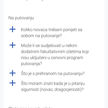
Na putovanju
a
Koliko novaca trebam ponijeti sa
sobom na putovanje?
a
Može li se sudjelovati u nekim
dodatnim fakultativnim izletima koji
nisu uključeni u osnovni program
putovanja?
a
Što je s prehranom na putovanju?
a
Što moram znati kada je u pitanju
sigurnost (novac, dragocjenosti)?