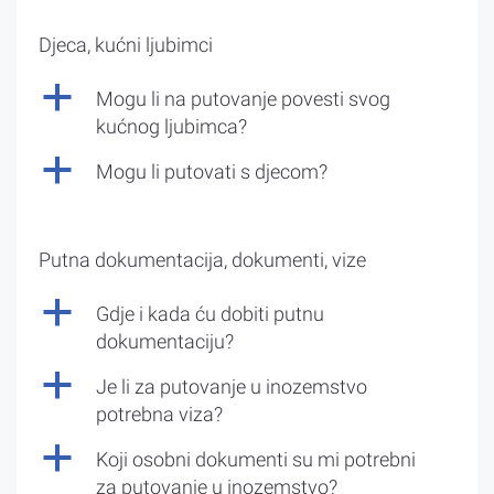
Djeca, kućni ljubimci
a
Mogu li na putovanje povesti svog
kućnog ljubimca?
a
Mogu li putovati s djecom?
Putna dokumentacija, dokumenti, vize
a
Gdje i kada ću dobiti putnu
dokumentaciju?
a
Je li za putovanje u inozemstvo
potrebna viza?
a
Koji osobni dokumenti su mi potrebni
za putovanje u inozemstvo?