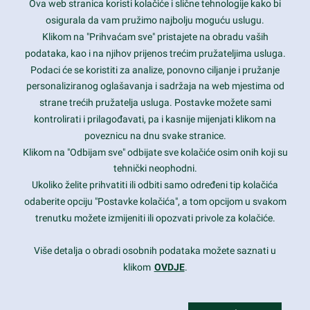
Ova web stranica koristi kolačiće i slične tehnologije kako bi
Latest trends and much more...
osigurala da vam pružimo najbolju moguću uslugu.
Klikom na "Prihvaćam sve" pristajete na obradu vaših
podataka, kao i na njihov prijenos trećim pružateljima usluga.
Contact Info
Podaci će se koristiti za analize, ponovno ciljanje i pružanje
personaliziranog oglašavanja i sadržaja na web mjestima od
strane trećih pružatelja usluga. Postavke možete sami
1600 Amphitheatre Parkway, Mountain View, CA 94043
kontrolirati i prilagođavati, pa i kasnije mijenjati klikom na
poveznicu na dnu svake stranice.
+1 650-253-0000
prothemes.net@gmail.com
Klikom na "Odbijam sve" odbijate sve kolačiće osim onih koji su
tehnički neophodni.
Daily: 9:00 am - 6:00 pm
Ukoliko želite prihvatiti ili odbiti samo određeni tip kolačića
Sunday: Closed
odaberite opciju "Postavke kolačića", a tom opcijom u svakom
trenutku možete izmijeniti ili opozvati privole za kolačiće.
Copyright 2017
FRESHFACE
© All Rights Reserved
Više detalja o obradi osobnih podataka možete saznati u
klikom
OVDJE
.