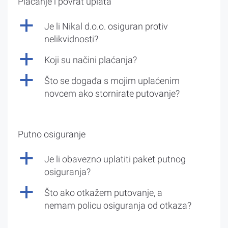
Plaćanje i povrat uplata
a
Je li Nikal d.o.o. osiguran protiv
nelikvidnosti?
a
Koji su načini plaćanja?
a
Što se događa s mojim uplaćenim
novcem ako stornirate putovanje?
Putno osiguranje
a
Je li obavezno uplatiti paket putnog
osiguranja?
a
Što ako otkažem putovanje, a
nemam policu osiguranja od otkaza?