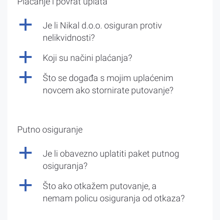
Plaćanje i povrat uplata
a
Je li Nikal d.o.o. osiguran protiv
nelikvidnosti?
a
Koji su načini plaćanja?
a
Što se događa s mojim uplaćenim
novcem ako stornirate putovanje?
Putno osiguranje
a
Je li obavezno uplatiti paket putnog
osiguranja?
a
Što ako otkažem putovanje, a
nemam policu osiguranja od otkaza?