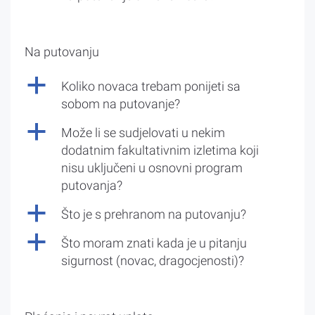
Na putovanju
a
Koliko novaca trebam ponijeti sa
sobom na putovanje?
a
Može li se sudjelovati u nekim
dodatnim fakultativnim izletima koji
nisu uključeni u osnovni program
putovanja?
a
Što je s prehranom na putovanju?
a
Što moram znati kada je u pitanju
sigurnost (novac, dragocjenosti)?