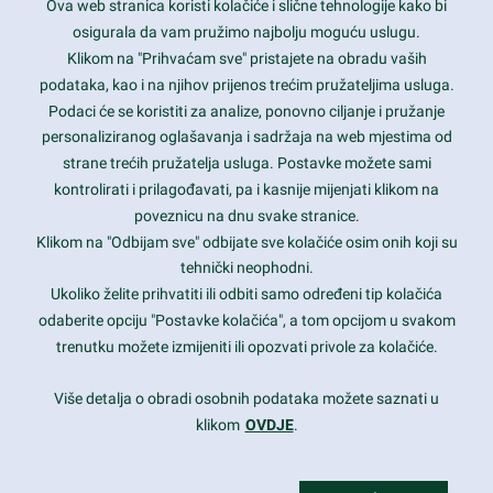
Ova web stranica koristi kolačiće i slične tehnologije kako bi
Latest trends and much more...
osigurala da vam pružimo najbolju moguću uslugu.
Klikom na "Prihvaćam sve" pristajete na obradu vaših
podataka, kao i na njihov prijenos trećim pružateljima usluga.
Contact Info
Podaci će se koristiti za analize, ponovno ciljanje i pružanje
personaliziranog oglašavanja i sadržaja na web mjestima od
strane trećih pružatelja usluga. Postavke možete sami
1600 Amphitheatre Parkway, Mountain View, CA 94043
kontrolirati i prilagođavati, pa i kasnije mijenjati klikom na
poveznicu na dnu svake stranice.
+1 650-253-0000
prothemes.net@gmail.com
Klikom na "Odbijam sve" odbijate sve kolačiće osim onih koji su
tehnički neophodni.
Daily: 9:00 am - 6:00 pm
Ukoliko želite prihvatiti ili odbiti samo određeni tip kolačića
Sunday: Closed
odaberite opciju "Postavke kolačića", a tom opcijom u svakom
trenutku možete izmijeniti ili opozvati privole za kolačiće.
Copyright 2017
FRESHFACE
© All Rights Reserved
Više detalja o obradi osobnih podataka možete saznati u
klikom
OVDJE
.