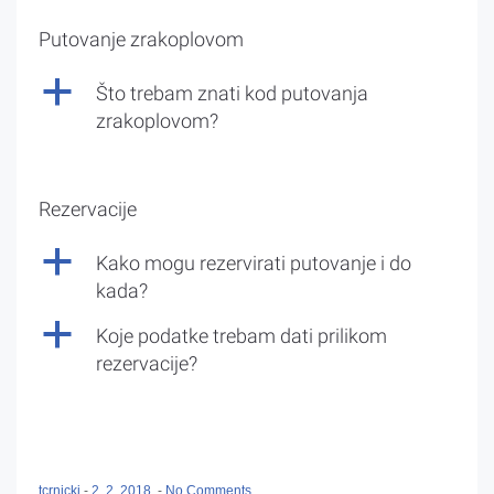
Putovanje zrakoplovom
a
Što trebam znati kod putovanja
zrakoplovom?
Rezervacije
a
Kako mogu rezervirati putovanje i do
kada?
a
Koje podatke trebam dati prilikom
rezervacije?
tcrnicki
-
2. 2. 2018.
-
No Comments