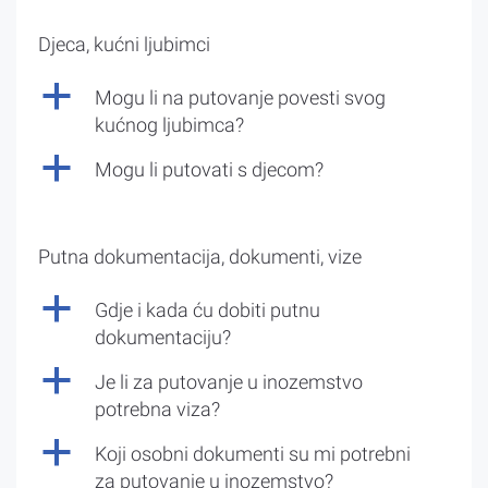
Djeca, kućni ljubimci
a
Mogu li na putovanje povesti svog
kućnog ljubimca?
a
Mogu li putovati s djecom?
Putna dokumentacija, dokumenti, vize
a
Gdje i kada ću dobiti putnu
dokumentaciju?
a
Je li za putovanje u inozemstvo
potrebna viza?
a
Koji osobni dokumenti su mi potrebni
za putovanje u inozemstvo?