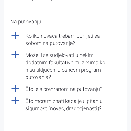
Na putovanju
a
Koliko novaca trebam ponijeti sa
sobom na putovanje?
a
Može li se sudjelovati u nekim
dodatnim fakultativnim izletima koji
nisu uključeni u osnovni program
putovanja?
a
Što je s prehranom na putovanju?
a
Što moram znati kada je u pitanju
sigurnost (novac, dragocjenosti)?