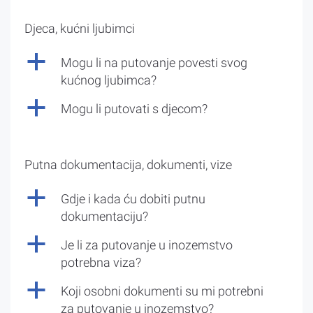
Djeca, kućni ljubimci
a
Mogu li na putovanje povesti svog
kućnog ljubimca?
a
Mogu li putovati s djecom?
Putna dokumentacija, dokumenti, vize
a
Gdje i kada ću dobiti putnu
dokumentaciju?
a
Je li za putovanje u inozemstvo
potrebna viza?
a
Koji osobni dokumenti su mi potrebni
za putovanje u inozemstvo?