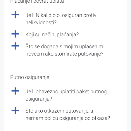
Plaćanje i povrat uplata
a
Je li Nikal d.o.o. osiguran protiv
nelikvidnosti?
a
Koji su načini plaćanja?
a
Što se događa s mojim uplaćenim
novcem ako stornirate putovanje?
Putno osiguranje
a
Je li obavezno uplatiti paket putnog
osiguranja?
a
Što ako otkažem putovanje, a
nemam policu osiguranja od otkaza?