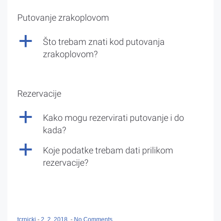
Putovanje zrakoplovom
a
Što trebam znati kod putovanja
zrakoplovom?
Rezervacije
a
Kako mogu rezervirati putovanje i do
kada?
a
Koje podatke trebam dati prilikom
rezervacije?
tcrnicki
-
2. 2. 2018.
-
No Comments