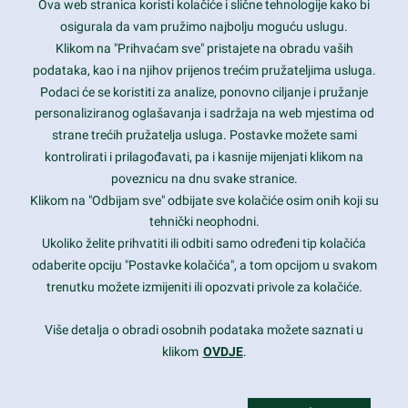
Ova web stranica koristi kolačiće i slične tehnologije kako bi
Latest trends and much more...
osigurala da vam pružimo najbolju moguću uslugu.
Klikom na "Prihvaćam sve" pristajete na obradu vaših
podataka, kao i na njihov prijenos trećim pružateljima usluga.
Contact Info
Podaci će se koristiti za analize, ponovno ciljanje i pružanje
personaliziranog oglašavanja i sadržaja na web mjestima od
strane trećih pružatelja usluga. Postavke možete sami
1600 Amphitheatre Parkway, Mountain View, CA 94043
kontrolirati i prilagođavati, pa i kasnije mijenjati klikom na
poveznicu na dnu svake stranice.
+1 650-253-0000
prothemes.net@gmail.com
Klikom na "Odbijam sve" odbijate sve kolačiće osim onih koji su
tehnički neophodni.
Daily: 9:00 am - 6:00 pm
Ukoliko želite prihvatiti ili odbiti samo određeni tip kolačića
Sunday: Closed
odaberite opciju "Postavke kolačića", a tom opcijom u svakom
trenutku možete izmijeniti ili opozvati privole za kolačiće.
Copyright 2017
FRESHFACE
© All Rights Reserved
Više detalja o obradi osobnih podataka možete saznati u
klikom
OVDJE
.