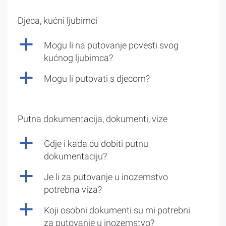
Djeca, kućni ljubimci
a
Mogu li na putovanje povesti svog
kućnog ljubimca?
a
Mogu li putovati s djecom?
Putna dokumentacija, dokumenti, vize
a
Gdje i kada ću dobiti putnu
dokumentaciju?
a
Je li za putovanje u inozemstvo
potrebna viza?
a
Koji osobni dokumenti su mi potrebni
za putovanje u inozemstvo?