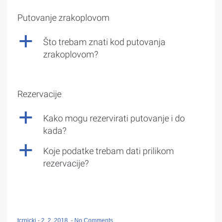
Putovanje zrakoplovom
a
Što trebam znati kod putovanja
zrakoplovom?
Rezervacije
a
Kako mogu rezervirati putovanje i do
kada?
a
Koje podatke trebam dati prilikom
rezervacije?
tcrnicki
-
2. 2. 2018.
-
No Comments