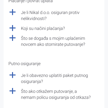
Plaćanje i povrat uplata
a
Je li Nikal d.o.o. osiguran protiv
nelikvidnosti?
a
Koji su načini plaćanja?
a
Što se događa s mojim uplaćenim
novcem ako stornirate putovanje?
Putno osiguranje
a
Je li obavezno uplatiti paket putnog
osiguranja?
a
Što ako otkažem putovanje, a
nemam policu osiguranja od otkaza?