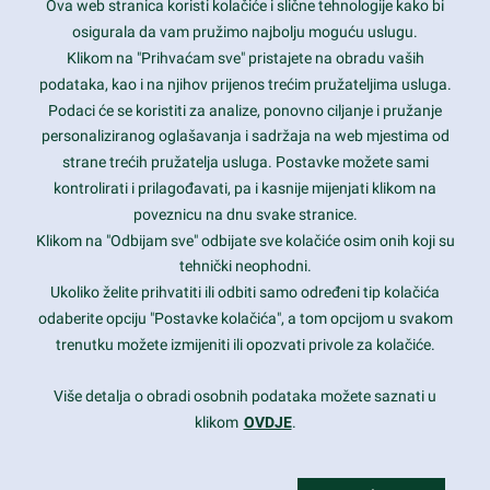
Ova web stranica koristi kolačiće i slične tehnologije kako bi
Latest trends and much more...
osigurala da vam pružimo najbolju moguću uslugu.
Klikom na "Prihvaćam sve" pristajete na obradu vaših
podataka, kao i na njihov prijenos trećim pružateljima usluga.
Contact Info
Podaci će se koristiti za analize, ponovno ciljanje i pružanje
personaliziranog oglašavanja i sadržaja na web mjestima od
strane trećih pružatelja usluga. Postavke možete sami
1600 Amphitheatre Parkway, Mountain View, CA 94043
kontrolirati i prilagođavati, pa i kasnije mijenjati klikom na
poveznicu na dnu svake stranice.
+1 650-253-0000
prothemes.net@gmail.com
Klikom na "Odbijam sve" odbijate sve kolačiće osim onih koji su
tehnički neophodni.
Daily: 9:00 am - 6:00 pm
Ukoliko želite prihvatiti ili odbiti samo određeni tip kolačića
Sunday: Closed
odaberite opciju "Postavke kolačića", a tom opcijom u svakom
trenutku možete izmijeniti ili opozvati privole za kolačiće.
Copyright 2017
FRESHFACE
© All Rights Reserved
Više detalja o obradi osobnih podataka možete saznati u
klikom
OVDJE
.