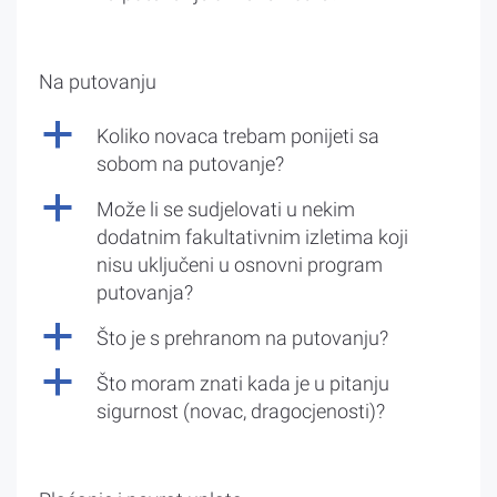
Na putovanju
a
Koliko novaca trebam ponijeti sa
sobom na putovanje?
a
Može li se sudjelovati u nekim
dodatnim fakultativnim izletima koji
nisu uključeni u osnovni program
putovanja?
a
Što je s prehranom na putovanju?
a
Što moram znati kada je u pitanju
sigurnost (novac, dragocjenosti)?