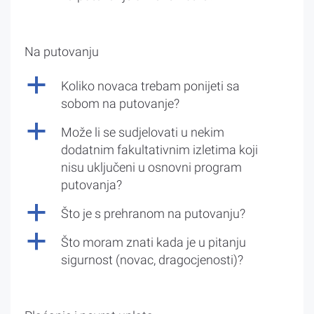
Na putovanju
a
Koliko novaca trebam ponijeti sa
sobom na putovanje?
a
Može li se sudjelovati u nekim
dodatnim fakultativnim izletima koji
nisu uključeni u osnovni program
putovanja?
a
Što je s prehranom na putovanju?
a
Što moram znati kada je u pitanju
sigurnost (novac, dragocjenosti)?