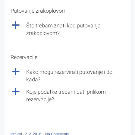
Putovanje zrakoplovom
a
Što trebam znati kod putovanja
zrakoplovom?
Rezervacije
a
Kako mogu rezervirati putovanje i do
kada?
a
Koje podatke trebam dati prilikom
rezervacije?
tcrnicki
-
2. 2. 2018.
-
No Comments