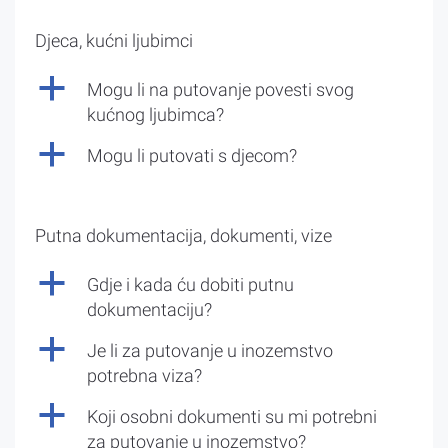
Djeca, kućni ljubimci
a
Mogu li na putovanje povesti svog
kućnog ljubimca?
a
Mogu li putovati s djecom?
Putna dokumentacija, dokumenti, vize
a
Gdje i kada ću dobiti putnu
dokumentaciju?
a
Je li za putovanje u inozemstvo
potrebna viza?
a
Koji osobni dokumenti su mi potrebni
za putovanje u inozemstvo?