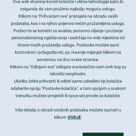
Ova web stranica koristi kolačiće i slične tehnologije kako bi
Latest trends and much more...
osigurala da vam pružimo najbolju moguću uslugu.
Klikom na "Prihvaćam sve" pristajete na obradu vaših
podataka, kao i na njihov prijenos trećim pružateljima usluga.
Contact Info
Podaci će se koristiti za analize, ponovno ciljanje i pružanje
personaliziranog oglašavanja i sadržaja na web mjestima od
strane trećih pružatelja usluga. Postavke možete sami
1600 Amphitheatre Parkway, Mountain View, CA 94043
kontrolirati i prilagođavati, pa i kasnije mijenjati klikom na
poveznicu na dnu svake stranice.
+1 650-253-0000
prothemes.net@gmail.com
Klikom na "Odbijam sve" odbijate sve kolačiće osim onih koji su
tehnički neophodni.
Daily: 9:00 am - 6:00 pm
Ukoliko želite prihvatiti ili odbiti samo određeni tip kolačića
Sunday: Closed
odaberite opciju "Postavke kolačića", a tom opcijom u svakom
trenutku možete izmijeniti ili opozvati privole za kolačiće.
Copyright 2017
FRESHFACE
© All Rights Reserved
Više detalja o obradi osobnih podataka možete saznati u
klikom
OVDJE
.