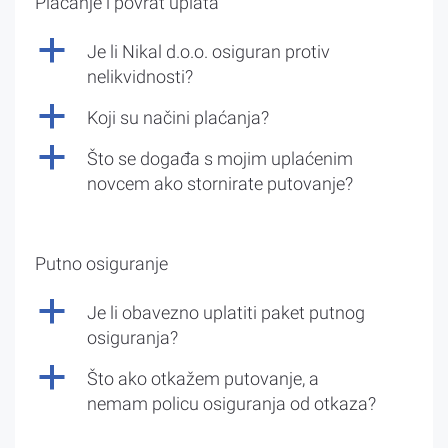
Plaćanje i povrat uplata
a
Je li Nikal d.o.o. osiguran protiv
nelikvidnosti?
a
Koji su načini plaćanja?
a
Što se događa s mojim uplaćenim
novcem ako stornirate putovanje?
Putno osiguranje
a
Je li obavezno uplatiti paket putnog
osiguranja?
a
Što ako otkažem putovanje, a
nemam policu osiguranja od otkaza?