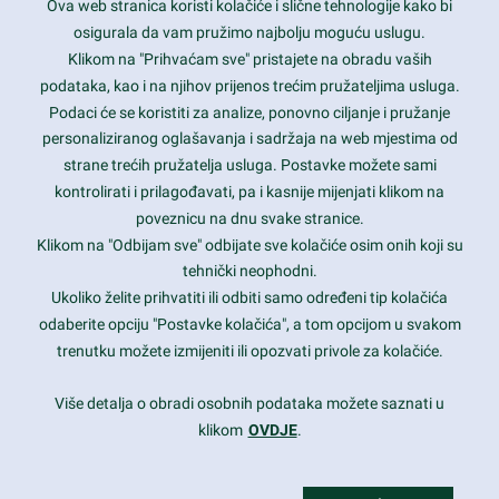
Ova web stranica koristi kolačiće i slične tehnologije kako bi
Latest trends and much more...
osigurala da vam pružimo najbolju moguću uslugu.
Klikom na "Prihvaćam sve" pristajete na obradu vaših
podataka, kao i na njihov prijenos trećim pružateljima usluga.
Contact Info
Podaci će se koristiti za analize, ponovno ciljanje i pružanje
personaliziranog oglašavanja i sadržaja na web mjestima od
strane trećih pružatelja usluga. Postavke možete sami
1600 Amphitheatre Parkway, Mountain View, CA 94043
kontrolirati i prilagođavati, pa i kasnije mijenjati klikom na
poveznicu na dnu svake stranice.
+1 650-253-0000
prothemes.net@gmail.com
Klikom na "Odbijam sve" odbijate sve kolačiće osim onih koji su
tehnički neophodni.
Daily: 9:00 am - 6:00 pm
Ukoliko želite prihvatiti ili odbiti samo određeni tip kolačića
Sunday: Closed
odaberite opciju "Postavke kolačića", a tom opcijom u svakom
trenutku možete izmijeniti ili opozvati privole za kolačiće.
Copyright 2017
FRESHFACE
© All Rights Reserved
Više detalja o obradi osobnih podataka možete saznati u
klikom
OVDJE
.