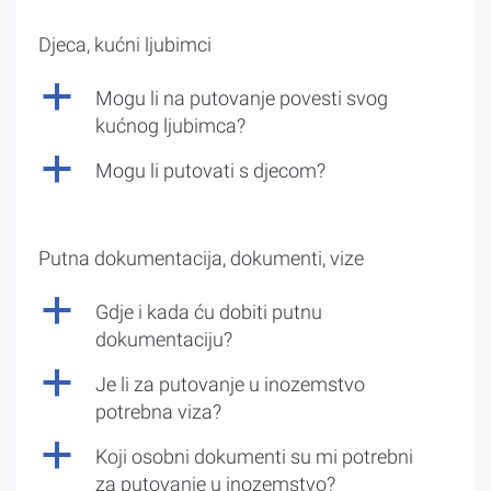
Djeca, kućni ljubimci
a
Mogu li na putovanje povesti svog
kućnog ljubimca?
a
Mogu li putovati s djecom?
Putna dokumentacija, dokumenti, vize
a
Gdje i kada ću dobiti putnu
dokumentaciju?
a
Je li za putovanje u inozemstvo
potrebna viza?
a
Koji osobni dokumenti su mi potrebni
za putovanje u inozemstvo?