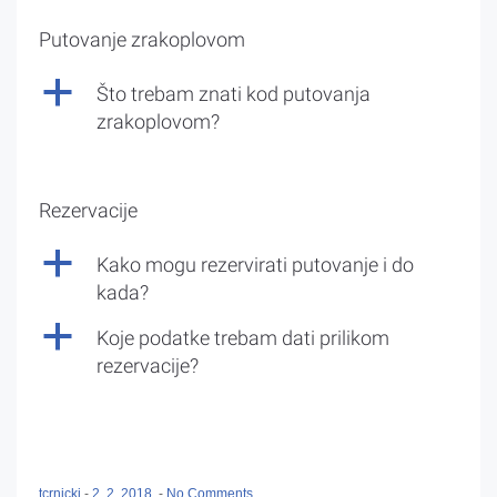
Putovanje zrakoplovom
a
Što trebam znati kod putovanja
zrakoplovom?
Rezervacije
a
Kako mogu rezervirati putovanje i do
kada?
a
Koje podatke trebam dati prilikom
rezervacije?
tcrnicki
-
2. 2. 2018.
-
No Comments