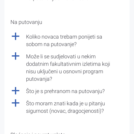
Na putovanju
a
Koliko novaca trebam ponijeti sa
sobom na putovanje?
a
Može li se sudjelovati u nekim
dodatnim fakultativnim izletima koji
nisu uključeni u osnovni program
putovanja?
a
Što je s prehranom na putovanju?
a
Što moram znati kada je u pitanju
sigurnost (novac, dragocjenosti)?