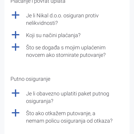
Plaćanje i povrat uplata
a
Je li Nikal d.o.o. osiguran protiv
nelikvidnosti?
a
Koji su načini plaćanja?
a
Što se događa s mojim uplaćenim
novcem ako stornirate putovanje?
Putno osiguranje
a
Je li obavezno uplatiti paket putnog
osiguranja?
a
Što ako otkažem putovanje, a
nemam policu osiguranja od otkaza?