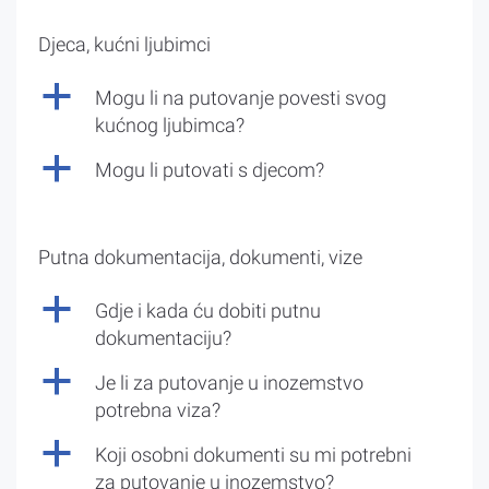
Djeca, kućni ljubimci
a
Mogu li na putovanje povesti svog
kućnog ljubimca?
a
Mogu li putovati s djecom?
Putna dokumentacija, dokumenti, vize
a
Gdje i kada ću dobiti putnu
dokumentaciju?
a
Je li za putovanje u inozemstvo
potrebna viza?
a
Koji osobni dokumenti su mi potrebni
za putovanje u inozemstvo?