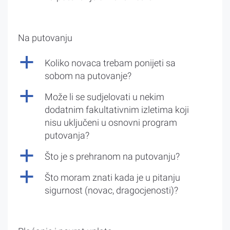
Na putovanju
a
Koliko novaca trebam ponijeti sa
sobom na putovanje?
a
Može li se sudjelovati u nekim
dodatnim fakultativnim izletima koji
nisu uključeni u osnovni program
putovanja?
a
Što je s prehranom na putovanju?
a
Što moram znati kada je u pitanju
sigurnost (novac, dragocjenosti)?