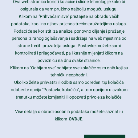
Ova web stranica koristi kolačiće i slične tehnologije kako bi
Latest trends and much more...
osigurala da vam pružimo najbolju moguću uslugu.
Klikom na "Prihvaćam sve" pristajete na obradu vaših
podataka, kao i na njihov prijenos trećim pružateljima usluga.
Contact Info
Podaci će se koristiti za analize, ponovno ciljanje i pružanje
personaliziranog oglašavanja i sadržaja na web mjestima od
strane trećih pružatelja usluga. Postavke možete sami
1600 Amphitheatre Parkway, Mountain View, CA 94043
kontrolirati i prilagođavati, pa i kasnije mijenjati klikom na
poveznicu na dnu svake stranice.
+1 650-253-0000
prothemes.net@gmail.com
Klikom na "Odbijam sve" odbijate sve kolačiće osim onih koji su
tehnički neophodni.
Daily: 9:00 am - 6:00 pm
Ukoliko želite prihvatiti ili odbiti samo određeni tip kolačića
Sunday: Closed
odaberite opciju "Postavke kolačića", a tom opcijom u svakom
trenutku možete izmijeniti ili opozvati privole za kolačiće.
Copyright 2017
FRESHFACE
© All Rights Reserved
Više detalja o obradi osobnih podataka možete saznati u
klikom
OVDJE
.