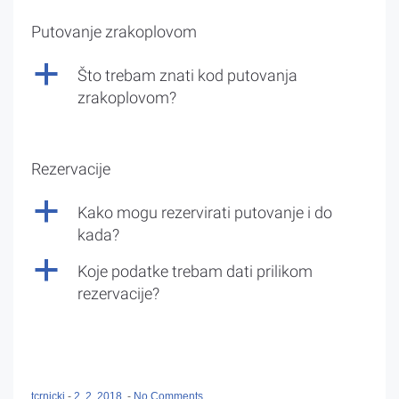
Putovanje zrakoplovom
a
Što trebam znati kod putovanja
zrakoplovom?
Rezervacije
a
Kako mogu rezervirati putovanje i do
kada?
a
Koje podatke trebam dati prilikom
rezervacije?
tcrnicki
-
2. 2. 2018.
-
No Comments