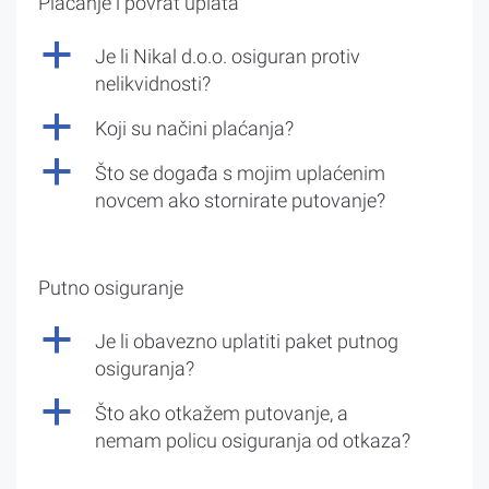
Plaćanje i povrat uplata
a
Je li Nikal d.o.o. osiguran protiv
nelikvidnosti?
a
Koji su načini plaćanja?
a
Što se događa s mojim uplaćenim
novcem ako stornirate putovanje?
Putno osiguranje
a
Je li obavezno uplatiti paket putnog
osiguranja?
a
Što ako otkažem putovanje, a
nemam policu osiguranja od otkaza?