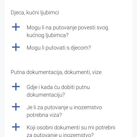
Djeca, kućni ljubimci
a
Mogu li na putovanje povesti svog
kućnog ljubimca?
a
Mogu li putovati s djecom?
Putna dokumentacija, dokumenti, vize
a
Gdje i kada ću dobiti putnu
dokumentaciju?
a
Je li za putovanje u inozemstvo
potrebna viza?
a
Koji osobni dokumenti su mi potrebni
za putovanje u inozemstvo?