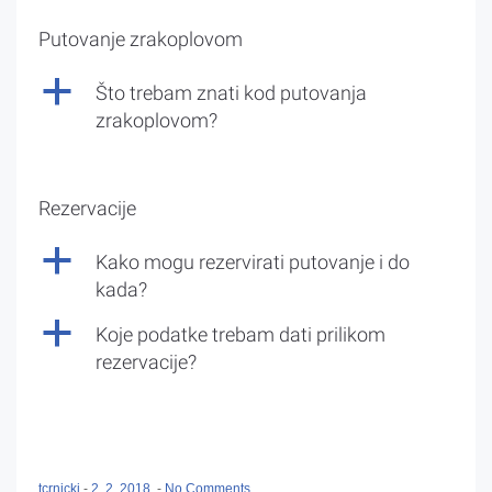
Putovanje zrakoplovom
a
Što trebam znati kod putovanja
zrakoplovom?
Rezervacije
a
Kako mogu rezervirati putovanje i do
kada?
a
Koje podatke trebam dati prilikom
rezervacije?
tcrnicki
-
2. 2. 2018.
-
No Comments