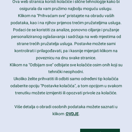
Ova web stranica koristi kolačiće i slične tehnologije kako bi
Latest trends and much more...
osigurala da vam pružimo najbolju moguću uslugu.
Klikom na "Prihvaćam sve" pristajete na obradu vaših
podataka, kao i na njihov prijenos trećim pružateljima usluga.
Contact Info
Podaci će se koristiti za analize, ponovno ciljanje i pružanje
personaliziranog oglašavanja i sadržaja na web mjestima od
strane trećih pružatelja usluga. Postavke možete sami
1600 Amphitheatre Parkway, Mountain View, CA 94043
kontrolirati i prilagođavati, pa i kasnije mijenjati klikom na
poveznicu na dnu svake stranice.
+1 650-253-0000
prothemes.net@gmail.com
Klikom na "Odbijam sve" odbijate sve kolačiće osim onih koji su
tehnički neophodni.
Daily: 9:00 am - 6:00 pm
Ukoliko želite prihvatiti ili odbiti samo određeni tip kolačića
Sunday: Closed
odaberite opciju "Postavke kolačića", a tom opcijom u svakom
trenutku možete izmijeniti ili opozvati privole za kolačiće.
Copyright 2017
FRESHFACE
© All Rights Reserved
Više detalja o obradi osobnih podataka možete saznati u
klikom
OVDJE
.