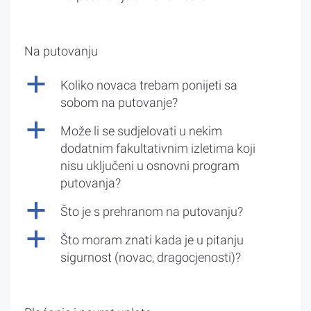
Na putovanju
a
Koliko novaca trebam ponijeti sa
sobom na putovanje?
a
Može li se sudjelovati u nekim
dodatnim fakultativnim izletima koji
nisu uključeni u osnovni program
putovanja?
a
Što je s prehranom na putovanju?
a
Što moram znati kada je u pitanju
sigurnost (novac, dragocjenosti)?