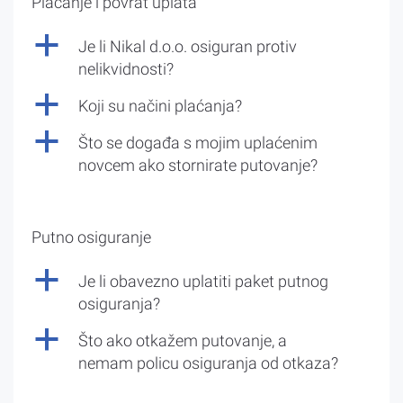
Plaćanje i povrat uplata
a
Je li Nikal d.o.o. osiguran protiv
nelikvidnosti?
a
Koji su načini plaćanja?
a
Što se događa s mojim uplaćenim
novcem ako stornirate putovanje?
Putno osiguranje
a
Je li obavezno uplatiti paket putnog
osiguranja?
a
Što ako otkažem putovanje, a
nemam policu osiguranja od otkaza?