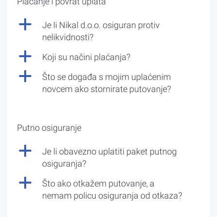
Plaćanje i povrat uplata
a
Je li Nikal d.o.o. osiguran protiv
nelikvidnosti?
a
Koji su načini plaćanja?
a
Što se događa s mojim uplaćenim
novcem ako stornirate putovanje?
Putno osiguranje
a
Je li obavezno uplatiti paket putnog
osiguranja?
a
Što ako otkažem putovanje, a
nemam policu osiguranja od otkaza?