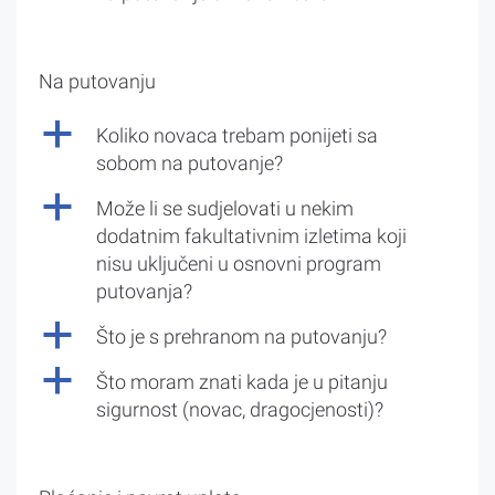
Na putovanju
a
Koliko novaca trebam ponijeti sa
sobom na putovanje?
a
Može li se sudjelovati u nekim
dodatnim fakultativnim izletima koji
nisu uključeni u osnovni program
putovanja?
a
Što je s prehranom na putovanju?
a
Što moram znati kada je u pitanju
sigurnost (novac, dragocjenosti)?