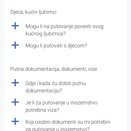
Djeca, kućni ljubimci
a
Mogu li na putovanje povesti svog
kućnog ljubimca?
a
Mogu li putovati s djecom?
Putna dokumentacija, dokumenti, vize
a
Gdje i kada ću dobiti putnu
dokumentaciju?
a
Je li za putovanje u inozemstvo
potrebna viza?
a
Koji osobni dokumenti su mi potrebni
za putovanje u inozemstvo?