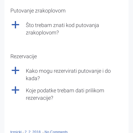
Putovanje zrakoplovom
a
Što trebam znati kod putovanja
zrakoplovom?
Rezervacije
a
Kako mogu rezervirati putovanje i do
kada?
a
Koje podatke trebam dati prilikom
rezervacije?
tcrnicki
-
2. 2. 2018.
-
No Comments