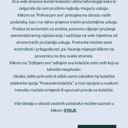
Ova web stranica koristi kolačiće i slične tehnologije kako bi
Latest trends and much more...
osigurala da vam pružimo najbolju moguću uslugu.
Klikom na "Prihvaćam sve" pristajete na obradu vaših
podataka, kao i na njihov prijenos trećim pružateljima usluga.
Contact Info
Podaci će se koristiti za analize, ponovno ciljanje i pružanje
personaliziranog oglašavanja i sadržaja na web mjestima od
strane trećih pružatelja usluga. Postavke možete sami
1600 Amphitheatre Parkway, Mountain View, CA 94043
kontrolirati i prilagođavati, pa i kasnije mijenjati klikom na
poveznicu na dnu svake stranice.
+1 650-253-0000
prothemes.net@gmail.com
Klikom na "Odbijam sve" odbijate sve kolačiće osim onih koji su
tehnički neophodni.
Daily: 9:00 am - 6:00 pm
Ukoliko želite prihvatiti ili odbiti samo određeni tip kolačića
Sunday: Closed
odaberite opciju "Postavke kolačića", a tom opcijom u svakom
trenutku možete izmijeniti ili opozvati privole za kolačiće.
Copyright 2017
FRESHFACE
© All Rights Reserved
Više detalja o obradi osobnih podataka možete saznati u
klikom
OVDJE
.