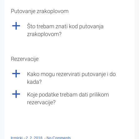
Putovanje zrakoplovom
a
Što trebam znati kod putovanja
zrakoplovom?
Rezervacije
a
Kako mogu rezervirati putovanje i do
kada?
a
Koje podatke trebam dati prilikom
rezervacije?
tcrnicki
-
2. 2. 2018.
-
No Comments