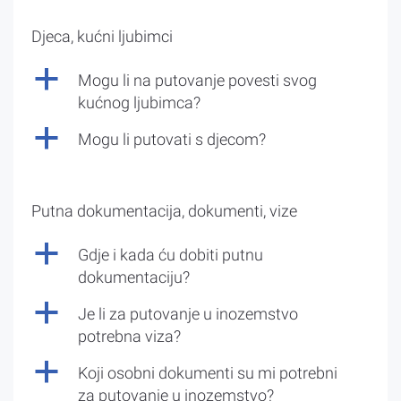
Djeca, kućni ljubimci
a
Mogu li na putovanje povesti svog
kućnog ljubimca?
a
Mogu li putovati s djecom?
Putna dokumentacija, dokumenti, vize
a
Gdje i kada ću dobiti putnu
dokumentaciju?
a
Je li za putovanje u inozemstvo
potrebna viza?
a
Koji osobni dokumenti su mi potrebni
za putovanje u inozemstvo?