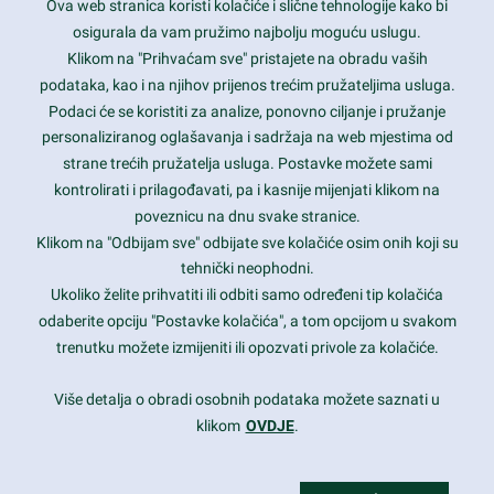
Ova web stranica koristi kolačiće i slične tehnologije kako bi
Latest trends and much more...
osigurala da vam pružimo najbolju moguću uslugu.
Klikom na "Prihvaćam sve" pristajete na obradu vaših
podataka, kao i na njihov prijenos trećim pružateljima usluga.
Contact Info
Podaci će se koristiti za analize, ponovno ciljanje i pružanje
personaliziranog oglašavanja i sadržaja na web mjestima od
strane trećih pružatelja usluga. Postavke možete sami
1600 Amphitheatre Parkway, Mountain View, CA 94043
kontrolirati i prilagođavati, pa i kasnije mijenjati klikom na
poveznicu na dnu svake stranice.
+1 650-253-0000
prothemes.net@gmail.com
Klikom na "Odbijam sve" odbijate sve kolačiće osim onih koji su
tehnički neophodni.
Daily: 9:00 am - 6:00 pm
Ukoliko želite prihvatiti ili odbiti samo određeni tip kolačića
Sunday: Closed
odaberite opciju "Postavke kolačića", a tom opcijom u svakom
trenutku možete izmijeniti ili opozvati privole za kolačiće.
Copyright 2017
FRESHFACE
© All Rights Reserved
Više detalja o obradi osobnih podataka možete saznati u
klikom
OVDJE
.