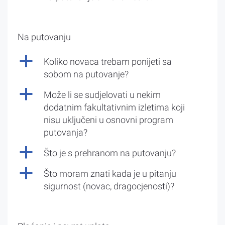
Na putovanju
a
Koliko novaca trebam ponijeti sa
sobom na putovanje?
a
Može li se sudjelovati u nekim
dodatnim fakultativnim izletima koji
nisu uključeni u osnovni program
putovanja?
a
Što je s prehranom na putovanju?
a
Što moram znati kada je u pitanju
sigurnost (novac, dragocjenosti)?