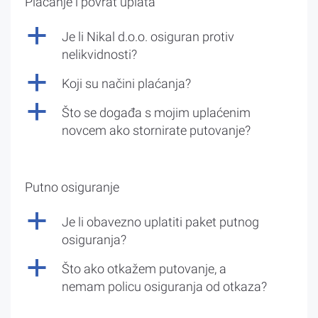
Plaćanje i povrat uplata
a
Je li Nikal d.o.o. osiguran protiv
nelikvidnosti?
a
Koji su načini plaćanja?
a
Što se događa s mojim uplaćenim
novcem ako stornirate putovanje?
Putno osiguranje
a
Je li obavezno uplatiti paket putnog
osiguranja?
a
Što ako otkažem putovanje, a
nemam policu osiguranja od otkaza?