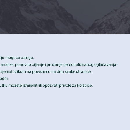
Contact Info
1600 Amphitheatre Parkway, Mountain
bolju moguću uslugu.
View, CA 94043
 analize, ponovno ciljanje i pružanje personaliziranog oglašavanja i
+1 650-253-0000
mijenjati klikom na poveznicu na dnu svake stranice.
prothemes.net@gmail.com
odni.
tku možete izmijeniti ili opozvati privole za kolačiće.
Daily: 9:00 am - 6:00 pm
Sunday: Closed
Terms & Conditions
|
Privacy & Policy