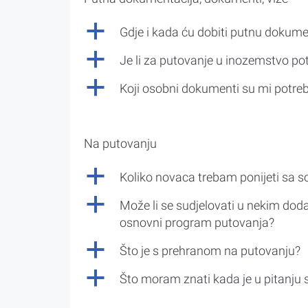
a
Gdje i kada ću dobiti putnu dokume
a
Je li za putovanje u inozemstvo po
a
Koji osobni dokumenti su mi potre
Na putovanju
a
Koliko novaca trebam ponijeti sa 
a
Može li se sudjelovati u nekim doda
osnovni program putovanja?
a
Što je s prehranom na putovanju?
a
Što moram znati kada je u pitanju 