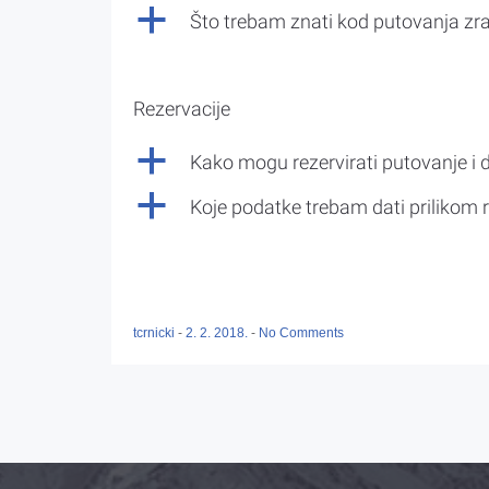
a
Što trebam znati kod putovanja z
Rezervacije
a
Kako mogu rezervirati putovanje i 
a
Koje podatke trebam dati prilikom r
tcrnicki
-
2. 2. 2018.
-
No Comments