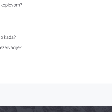
rakoplovom?
do kada?
ezervacije?