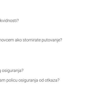
ikvidnosti?
novcem ako stornirate putovanje?
g osiguranja?
am policu osiguranja od otkaza?