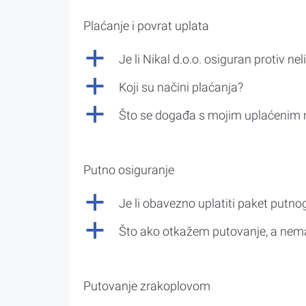
Plaćanje i povrat uplata
a
Je li Nikal d.o.o. osiguran protiv nel
a
Koji su načini plaćanja?
a
Što se događa s mojim uplaćenim 
Putno osiguranje
a
Je li obavezno uplatiti paket putno
a
Što ako otkažem putovanje, a nem
Putovanje zrakoplovom