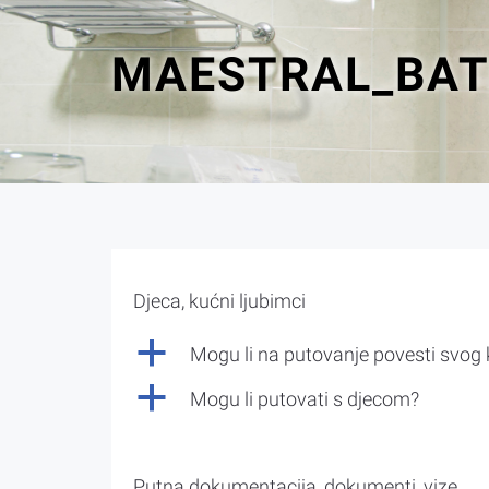
MAESTRAL_BA
Djeca, kućni ljubimci
a
Mogu li na putovanje povesti svog
a
Mogu li putovati s djecom?
Putna dokumentacija, dokumenti, vize