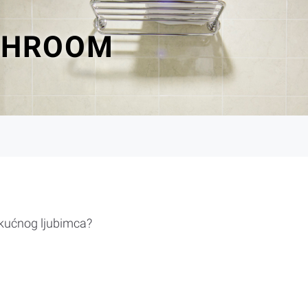
THROOM
 kućnog ljubimca?