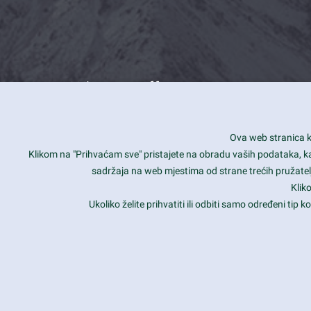
What we offer
How you can impact customers
24/7
Ova web stranica ko
Is your website user friendly?
Smar
Klikom na "Prihvaćam sve" pristajete na obradu vaših podataka, kao 
sadržaja na web mjestima od strane trećih pružatelj
Ark offers weekly stunning designs.
Unli
Klik
Why our customers love Ark?
Mobi
Ukoliko želite prihvatiti ili odbiti samo određeni tip
hat we do is all about passion
Late
Copyright 2017
FRESHFACE
© All Rights Reserved