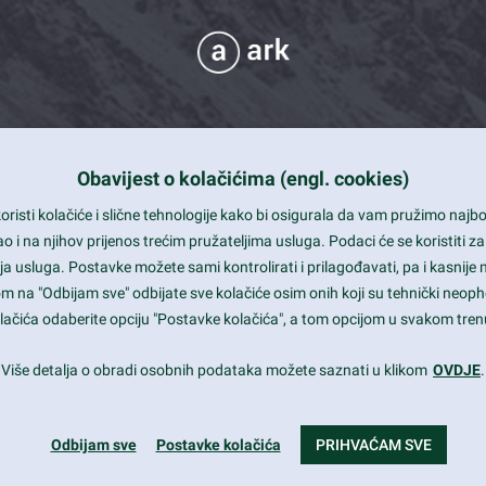
Obavijest o kolačićima (engl. cookies)
 Support
risti kolačiće i slične tehnologije kako bi osigurala da vam pružimo naj
t and beautiful design
i na njihov prijenos trećim pružateljima usluga. Podaci će se koristiti za
a usluga. Postavke možete sami kontrolirati i prilagođavati, pa i kasnije 
mited Eelements
om na "Odbijam sve" odbijate sve kolačiće osim onih koji su tehnički neoph
le ready
 kolačića odaberite opciju "Postavke kolačića", a tom opcijom u svakom trenu
st trends and much more...
Više detalja o obradi osobnih podataka možete saznati u klikom
OVDJE
.
Odbijam sve
Postavke kolačića
PRIHVAĆAM SVE