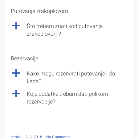
Putovanje zrakoplovom
a
Što trebam znati kod putovanja
zrakoplovom?
Rezervacije
a
Kako mogu rezervirati putovanje i do
kada?
a
Koje podatke trebam dati prilikom
rezervacije?
tcrnicki
-
2. 2. 2018.
-
No Comments