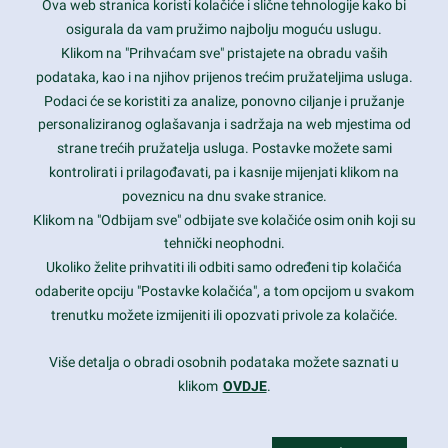
Ova web stranica koristi kolačiće i slične tehnologije kako bi
Latest trends and much more...
osigurala da vam pružimo najbolju moguću uslugu.
Klikom na "Prihvaćam sve" pristajete na obradu vaših
podataka, kao i na njihov prijenos trećim pružateljima usluga.
Contact Info
Podaci će se koristiti za analize, ponovno ciljanje i pružanje
personaliziranog oglašavanja i sadržaja na web mjestima od
strane trećih pružatelja usluga. Postavke možete sami
1600 Amphitheatre Parkway, Mountain View, CA 94043
kontrolirati i prilagođavati, pa i kasnije mijenjati klikom na
poveznicu na dnu svake stranice.
+1 650-253-0000
prothemes.net@gmail.com
Klikom na "Odbijam sve" odbijate sve kolačiće osim onih koji su
tehnički neophodni.
Daily: 9:00 am - 6:00 pm
Ukoliko želite prihvatiti ili odbiti samo određeni tip kolačića
Sunday: Closed
odaberite opciju "Postavke kolačića", a tom opcijom u svakom
trenutku možete izmijeniti ili opozvati privole za kolačiće.
Copyright 2017
FRESHFACE
© All Rights Reserved
Više detalja o obradi osobnih podataka možete saznati u
klikom
OVDJE
.