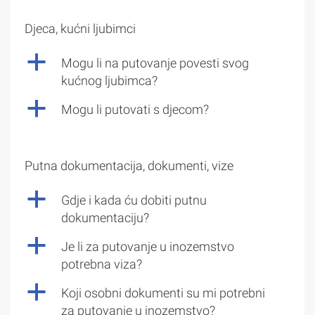
Djeca, kućni ljubimci
a
Mogu li na putovanje povesti svog
kućnog ljubimca?
a
Mogu li putovati s djecom?
Putna dokumentacija, dokumenti, vize
a
Gdje i kada ću dobiti putnu
dokumentaciju?
a
Je li za putovanje u inozemstvo
potrebna viza?
a
Koji osobni dokumenti su mi potrebni
za putovanje u inozemstvo?