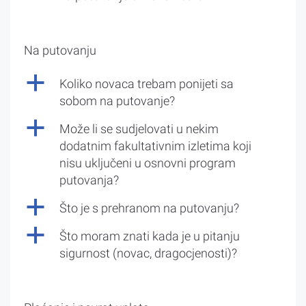
Na putovanju
a
Koliko novaca trebam ponijeti sa
sobom na putovanje?
a
Može li se sudjelovati u nekim
dodatnim fakultativnim izletima koji
nisu uključeni u osnovni program
putovanja?
a
Što je s prehranom na putovanju?
a
Što moram znati kada je u pitanju
sigurnost (novac, dragocjenosti)?