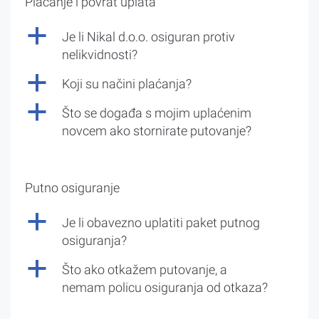
Plaćanje i povrat uplata
a
Je li Nikal d.o.o. osiguran protiv
nelikvidnosti?
a
Koji su načini plaćanja?
a
Što se događa s mojim uplaćenim
novcem ako stornirate putovanje?
Putno osiguranje
a
Je li obavezno uplatiti paket putnog
osiguranja?
a
Što ako otkažem putovanje, a
nemam policu osiguranja od otkaza?