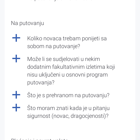
Na putovanju
a
Koliko novaca trebam ponijeti sa
sobom na putovanje?
a
Može li se sudjelovati u nekim
dodatnim fakultativnim izletima koji
nisu uključeni u osnovni program
putovanja?
a
Što je s prehranom na putovanju?
a
Što moram znati kada je u pitanju
sigurnost (novac, dragocjenosti)?