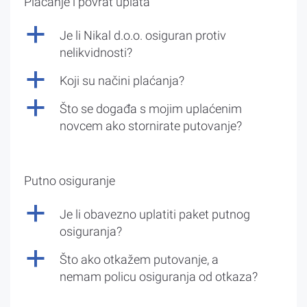
Plaćanje i povrat uplata
a
Je li Nikal d.o.o. osiguran protiv
nelikvidnosti?
a
Koji su načini plaćanja?
a
Što se događa s mojim uplaćenim
novcem ako stornirate putovanje?
Putno osiguranje
a
Je li obavezno uplatiti paket putnog
osiguranja?
a
Što ako otkažem putovanje, a
nemam policu osiguranja od otkaza?