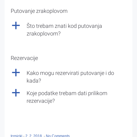
Putovanje zrakoplovom
a
Što trebam znati kod putovanja
zrakoplovom?
Rezervacije
a
Kako mogu rezervirati putovanje i do
kada?
a
Koje podatke trebam dati prilikom
rezervacije?
tcrnicki
-
2. 2. 2018.
-
No Comments