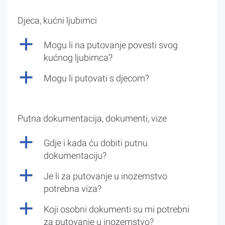
Djeca, kućni ljubimci
a
Mogu li na putovanje povesti svog
kućnog ljubimca?
a
Mogu li putovati s djecom?
Putna dokumentacija, dokumenti, vize
a
Gdje i kada ću dobiti putnu
dokumentaciju?
a
Je li za putovanje u inozemstvo
potrebna viza?
a
Koji osobni dokumenti su mi potrebni
za putovanje u inozemstvo?