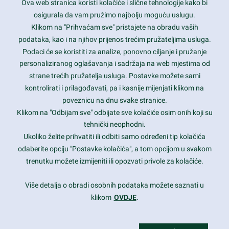
Ova web stranica koristi kolačiće i slične tehnologije kako bi
Latest trends and much more...
osigurala da vam pružimo najbolju moguću uslugu.
Klikom na "Prihvaćam sve" pristajete na obradu vaših
podataka, kao i na njihov prijenos trećim pružateljima usluga.
Contact Info
Podaci će se koristiti za analize, ponovno ciljanje i pružanje
personaliziranog oglašavanja i sadržaja na web mjestima od
strane trećih pružatelja usluga. Postavke možete sami
1600 Amphitheatre Parkway, Mountain View, CA 94043
kontrolirati i prilagođavati, pa i kasnije mijenjati klikom na
poveznicu na dnu svake stranice.
+1 650-253-0000
prothemes.net@gmail.com
Klikom na "Odbijam sve" odbijate sve kolačiće osim onih koji su
tehnički neophodni.
Daily: 9:00 am - 6:00 pm
Ukoliko želite prihvatiti ili odbiti samo određeni tip kolačića
Sunday: Closed
odaberite opciju "Postavke kolačića", a tom opcijom u svakom
trenutku možete izmijeniti ili opozvati privole za kolačiće.
Copyright 2017
FRESHFACE
© All Rights Reserved
Više detalja o obradi osobnih podataka možete saznati u
klikom
OVDJE
.