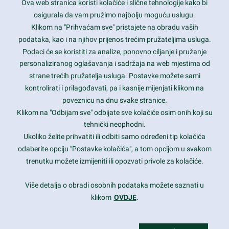
Ova web stranica koristi kolačiće i slične tehnologije kako bi
Latest trends and much more...
osigurala da vam pružimo najbolju moguću uslugu.
Klikom na "Prihvaćam sve" pristajete na obradu vaših
podataka, kao i na njihov prijenos trećim pružateljima usluga.
Contact Info
Podaci će se koristiti za analize, ponovno ciljanje i pružanje
personaliziranog oglašavanja i sadržaja na web mjestima od
strane trećih pružatelja usluga. Postavke možete sami
1600 Amphitheatre Parkway, Mountain View, CA 94043
kontrolirati i prilagođavati, pa i kasnije mijenjati klikom na
poveznicu na dnu svake stranice.
+1 650-253-0000
prothemes.net@gmail.com
Klikom na "Odbijam sve" odbijate sve kolačiće osim onih koji su
tehnički neophodni.
Daily: 9:00 am - 6:00 pm
Ukoliko želite prihvatiti ili odbiti samo određeni tip kolačića
Sunday: Closed
odaberite opciju "Postavke kolačića", a tom opcijom u svakom
trenutku možete izmijeniti ili opozvati privole za kolačiće.
Copyright 2017
FRESHFACE
© All Rights Reserved
Više detalja o obradi osobnih podataka možete saznati u
klikom
OVDJE
.