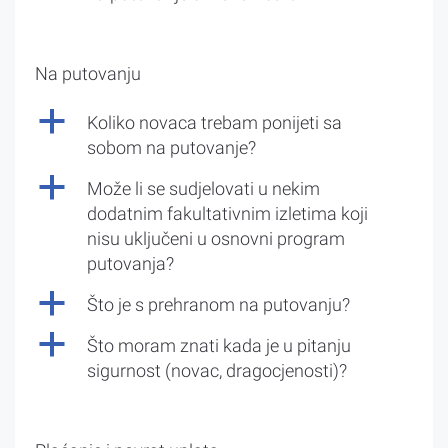
Na putovanju
a
Koliko novaca trebam ponijeti sa
sobom na putovanje?
a
Može li se sudjelovati u nekim
dodatnim fakultativnim izletima koji
nisu uključeni u osnovni program
putovanja?
a
Što je s prehranom na putovanju?
a
Što moram znati kada je u pitanju
sigurnost (novac, dragocjenosti)?