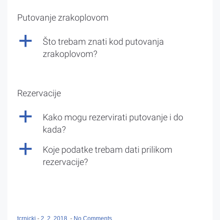
Putovanje zrakoplovom
a
Što trebam znati kod putovanja
zrakoplovom?
Rezervacije
a
Kako mogu rezervirati putovanje i do
kada?
a
Koje podatke trebam dati prilikom
rezervacije?
tcrnicki
-
2. 2. 2018.
-
No Comments