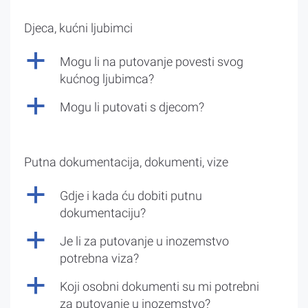
Djeca, kućni ljubimci
a
Mogu li na putovanje povesti svog
kućnog ljubimca?
a
Mogu li putovati s djecom?
Putna dokumentacija, dokumenti, vize
a
Gdje i kada ću dobiti putnu
dokumentaciju?
a
Je li za putovanje u inozemstvo
potrebna viza?
a
Koji osobni dokumenti su mi potrebni
za putovanje u inozemstvo?