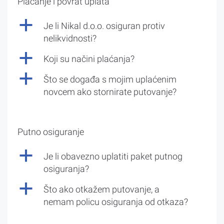
Plaćanje i povrat uplata
a
Je li Nikal d.o.o. osiguran protiv
nelikvidnosti?
a
Koji su načini plaćanja?
a
Što se događa s mojim uplaćenim
novcem ako stornirate putovanje?
Putno osiguranje
a
Je li obavezno uplatiti paket putnog
osiguranja?
a
Što ako otkažem putovanje, a
nemam policu osiguranja od otkaza?