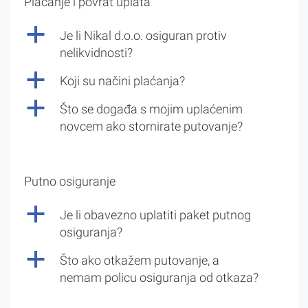
Plaćanje i povrat uplata
a
Je li Nikal d.o.o. osiguran protiv
nelikvidnosti?
a
Koji su načini plaćanja?
a
Što se događa s mojim uplaćenim
novcem ako stornirate putovanje?
Putno osiguranje
a
Je li obavezno uplatiti paket putnog
osiguranja?
a
Što ako otkažem putovanje, a
nemam policu osiguranja od otkaza?