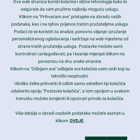
Ova web stranica koristi kolačiće i slične tehnologije kako bi
Latest trends and much more...
osigurala da vam pružimo najbolju moguću uslugu.
Klikom na "Prihvaćam sve" pristajete na obradu vaših
podataka, kao i na njihov prijenos trećim pružateljima usluga.
Contact Info
Podaci će se koristiti za analize, ponovno ciljanje i pružanje
personaliziranog oglašavanja i sadržaja na web mjestima od
strane trećih pružatelja usluga. Postavke možete sami
1600 Amphitheatre Parkway, Mountain View, CA 94043
kontrolirati i prilagođavati, pa i kasnije mijenjati klikom na
poveznicu na dnu svake stranice.
+1 650-253-0000
prothemes.net@gmail.com
Klikom na "Odbijam sve" odbijate sve kolačiće osim onih koji su
tehnički neophodni.
Daily: 9:00 am - 6:00 pm
Ukoliko želite prihvatiti ili odbiti samo određeni tip kolačića
Sunday: Closed
odaberite opciju "Postavke kolačića", a tom opcijom u svakom
trenutku možete izmijeniti ili opozvati privole za kolačiće.
Copyright 2017
FRESHFACE
© All Rights Reserved
Više detalja o obradi osobnih podataka možete saznati u
klikom
OVDJE
.