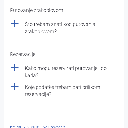
Putovanje zrakoplovom
a
Što trebam znati kod putovanja
zrakoplovom?
Rezervacije
a
Kako mogu rezervirati putovanje i do
kada?
a
Koje podatke trebam dati prilikom
rezervacije?
tcrnicki
-
2. 2. 2018.
-
No Comments