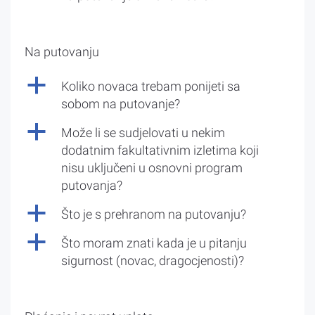
Na putovanju
a
Koliko novaca trebam ponijeti sa
sobom na putovanje?
a
Može li se sudjelovati u nekim
dodatnim fakultativnim izletima koji
nisu uključeni u osnovni program
putovanja?
a
Što je s prehranom na putovanju?
a
Što moram znati kada je u pitanju
sigurnost (novac, dragocjenosti)?