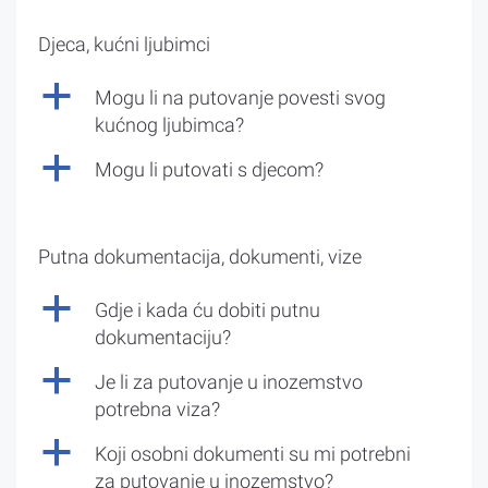
Djeca, kućni ljubimci
a
Mogu li na putovanje povesti svog
kućnog ljubimca?
a
Mogu li putovati s djecom?
Putna dokumentacija, dokumenti, vize
a
Gdje i kada ću dobiti putnu
dokumentaciju?
a
Je li za putovanje u inozemstvo
potrebna viza?
a
Koji osobni dokumenti su mi potrebni
za putovanje u inozemstvo?