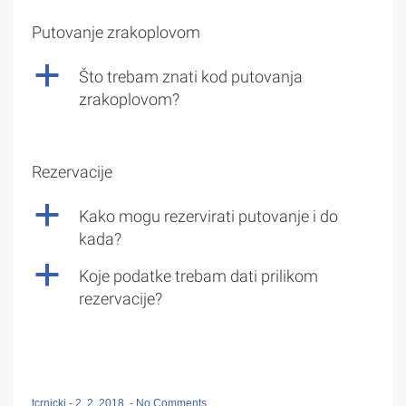
Putovanje zrakoplovom
a
Što trebam znati kod putovanja
zrakoplovom?
Rezervacije
a
Kako mogu rezervirati putovanje i do
kada?
a
Koje podatke trebam dati prilikom
rezervacije?
tcrnicki
-
2. 2. 2018.
-
No Comments