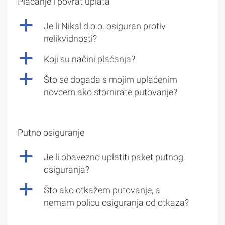
Plaćanje i povrat uplata
a
Je li Nikal d.o.o. osiguran protiv
nelikvidnosti?
a
Koji su načini plaćanja?
a
Što se događa s mojim uplaćenim
novcem ako stornirate putovanje?
Putno osiguranje
a
Je li obavezno uplatiti paket putnog
osiguranja?
a
Što ako otkažem putovanje, a
nemam policu osiguranja od otkaza?