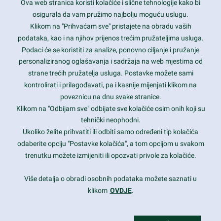
Ova web stranica koristi kolačiće i slične tehnologije kako bi
Latest trends and much more...
osigurala da vam pružimo najbolju moguću uslugu.
Klikom na "Prihvaćam sve" pristajete na obradu vaših
podataka, kao i na njihov prijenos trećim pružateljima usluga.
Contact Info
Podaci će se koristiti za analize, ponovno ciljanje i pružanje
personaliziranog oglašavanja i sadržaja na web mjestima od
strane trećih pružatelja usluga. Postavke možete sami
1600 Amphitheatre Parkway, Mountain View, CA 94043
kontrolirati i prilagođavati, pa i kasnije mijenjati klikom na
poveznicu na dnu svake stranice.
+1 650-253-0000
prothemes.net@gmail.com
Klikom na "Odbijam sve" odbijate sve kolačiće osim onih koji su
tehnički neophodni.
Daily: 9:00 am - 6:00 pm
Ukoliko želite prihvatiti ili odbiti samo određeni tip kolačića
Sunday: Closed
odaberite opciju "Postavke kolačića", a tom opcijom u svakom
trenutku možete izmijeniti ili opozvati privole za kolačiće.
Copyright 2017
FRESHFACE
© All Rights Reserved
Više detalja o obradi osobnih podataka možete saznati u
klikom
OVDJE
.