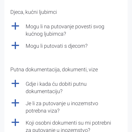
Djeca, kućni ljubimci
a
Mogu li na putovanje povesti svog
kućnog ljubimca?
a
Mogu li putovati s djecom?
Putna dokumentacija, dokumenti, vize
a
Gdje i kada ću dobiti putnu
dokumentaciju?
a
Je li za putovanje u inozemstvo
potrebna viza?
a
Koji osobni dokumenti su mi potrebni
za putovanje u inozemstvo?