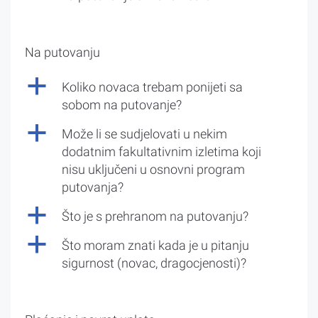
Na putovanju
a
Koliko novaca trebam ponijeti sa
sobom na putovanje?
a
Može li se sudjelovati u nekim
dodatnim fakultativnim izletima koji
nisu uključeni u osnovni program
putovanja?
a
Što je s prehranom na putovanju?
a
Što moram znati kada je u pitanju
sigurnost (novac, dragocjenosti)?