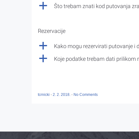
a
Što trebam znati kod putovanja z
Rezervacije
a
Kako mogu rezervirati putovanje i 
a
Koje podatke trebam dati prilikom r
tcrnicki
-
2. 2. 2018.
-
No Comments