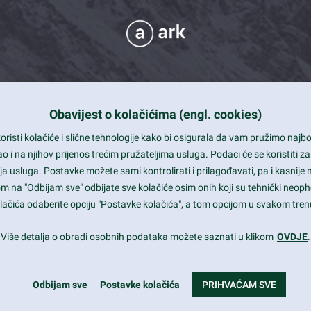
Obavijest o kolačićima (engl. cookies)
 Support
risti kolačiće i slične tehnologije kako bi osigurala da vam pružimo naj
t and beautiful design
i na njihov prijenos trećim pružateljima usluga. Podaci će se koristiti za
a usluga. Postavke možete sami kontrolirati i prilagođavati, pa i kasnije 
mited Eelements
om na "Odbijam sve" odbijate sve kolačiće osim onih koji su tehnički neoph
le ready
 kolačića odaberite opciju "Postavke kolačića", a tom opcijom u svakom trenu
st trends and much more...
Više detalja o obradi osobnih podataka možete saznati u klikom
OVDJE
.
Odbijam sve
Postavke kolačića
PRIHVAĆAM SVE