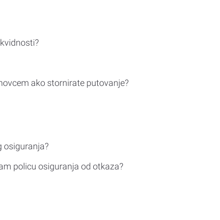
ikvidnosti?
novcem ako stornirate putovanje?
g osiguranja?
am policu osiguranja od otkaza?