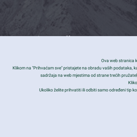
What we offer
How you can impact customers
24/7
Ova web stranica ko
Is your website user friendly?
Smar
Klikom na "Prihvaćam sve" pristajete na obradu vaših podataka, kao 
sadržaja na web mjestima od strane trećih pružatelj
Ark offers weekly stunning designs.
Unli
Klik
Why our customers love Ark?
Mobi
Ukoliko želite prihvatiti ili odbiti samo određeni tip
hat we do is all about passion
Late
Copyright 2017
FRESHFACE
© All Rights Reserved