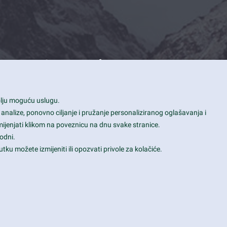
Contact Info
1600 Amphitheatre Parkway, Mountain
bolju moguću uslugu.
View, CA 94043
 analize, ponovno ciljanje i pružanje personaliziranog oglašavanja i
+1 650-253-0000
mijenjati klikom na poveznicu na dnu svake stranice.
prothemes.net@gmail.com
odni.
tku možete izmijeniti ili opozvati privole za kolačiće.
Daily: 9:00 am - 6:00 pm
Sunday: Closed
Terms & Conditions
|
Privacy & Policy