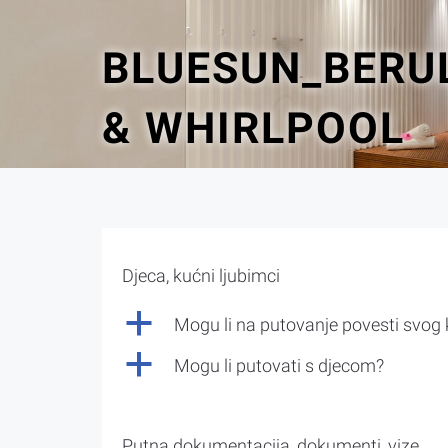
BLUESUN_BERUL
& WHIRLPOOL
Djeca, kućni ljubimci
a
Mogu li na putovanje povesti svog
a
Mogu li putovati s djecom?
Putna dokumentacija, dokumenti, vize