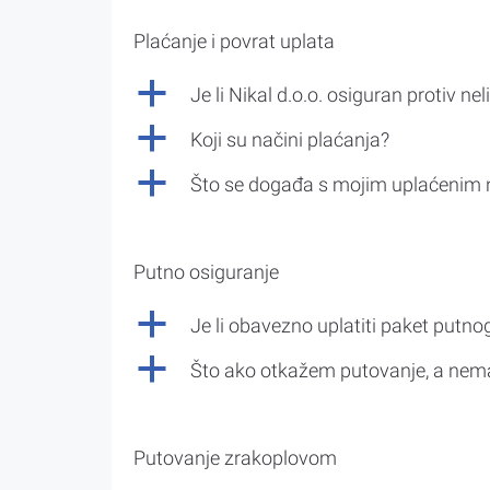
Plaćanje i povrat uplata
a
Je li Nikal d.o.o. osiguran protiv nel
a
Koji su načini plaćanja?
a
Što se događa s mojim uplaćenim 
Putno osiguranje
a
Je li obavezno uplatiti paket putno
a
Što ako otkažem putovanje, a nem
Putovanje zrakoplovom