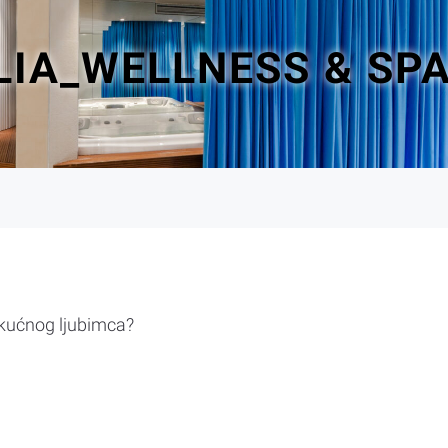
IA_WELLNESS & SPA
 kućnog ljubimca?