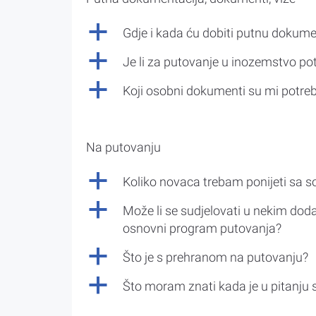
a
Gdje i kada ću dobiti putnu dokume
a
Je li za putovanje u inozemstvo po
a
Koji osobni dokumenti su mi potre
Na putovanju
a
Koliko novaca trebam ponijeti sa 
a
Može li se sudjelovati u nekim doda
osnovni program putovanja?
a
Što je s prehranom na putovanju?
a
Što moram znati kada je u pitanju 