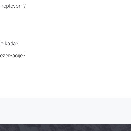
rakoplovom?
do kada?
ezervacije?