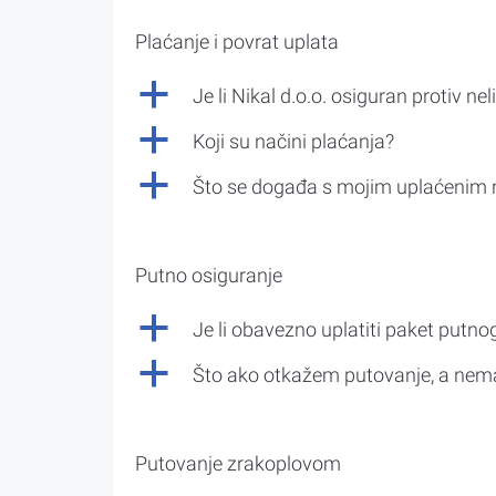
Plaćanje i povrat uplata
a
Je li Nikal d.o.o. osiguran protiv nel
a
Koji su načini plaćanja?
a
Što se događa s mojim uplaćenim 
Putno osiguranje
a
Je li obavezno uplatiti paket putno
a
Što ako otkažem putovanje, a nem
Putovanje zrakoplovom