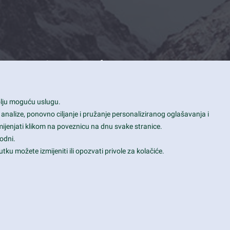
Contact Info
1600 Amphitheatre Parkway, Mountain
bolju moguću uslugu.
View, CA 94043
 analize, ponovno ciljanje i pružanje personaliziranog oglašavanja i
+1 650-253-0000
mijenjati klikom na poveznicu na dnu svake stranice.
prothemes.net@gmail.com
odni.
tku možete izmijeniti ili opozvati privole za kolačiće.
Daily: 9:00 am - 6:00 pm
Sunday: Closed
Terms & Conditions
|
Privacy & Policy