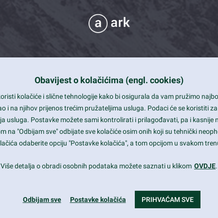
Obavijest o kolačićima (engl. cookies)
 Support
risti kolačiće i slične tehnologije kako bi osigurala da vam pružimo naj
t and beautiful design
i na njihov prijenos trećim pružateljima usluga. Podaci će se koristiti za
a usluga. Postavke možete sami kontrolirati i prilagođavati, pa i kasnije 
mited Eelements
om na "Odbijam sve" odbijate sve kolačiće osim onih koji su tehnički neoph
le ready
 kolačića odaberite opciju "Postavke kolačića", a tom opcijom u svakom trenu
st trends and much more...
Više detalja o obradi osobnih podataka možete saznati u klikom
OVDJE
.
Odbijam sve
Postavke kolačića
PRIHVAĆAM SVE