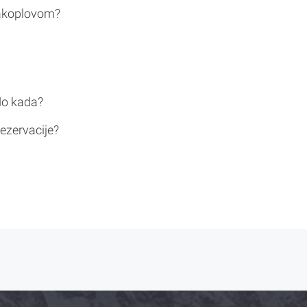
rakoplovom?
do kada?
ezervacije?