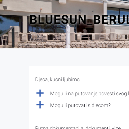
BLUESUN_BERUL
Djeca, kućni ljubimci
a
Mogu li na putovanje povesti svog
a
Mogu li putovati s djecom?
Putna dokumentacija, dokumenti, vize