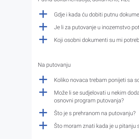
a
Gdje i kada ću dobiti putnu dokume
a
Je li za putovanje u inozemstvo po
a
Koji osobni dokumenti su mi potre
Na putovanju
a
Koliko novaca trebam ponijeti sa 
a
Može li se sudjelovati u nekim doda
osnovni program putovanja?
a
Što je s prehranom na putovanju?
a
Što moram znati kada je u pitanju 