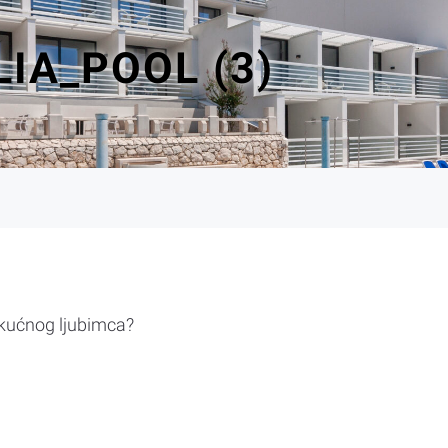
IA_POOL (3)
 kućnog ljubimca?