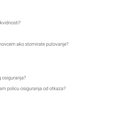
ikvidnosti?
novcem ako stornirate putovanje?
g osiguranja?
am policu osiguranja od otkaza?