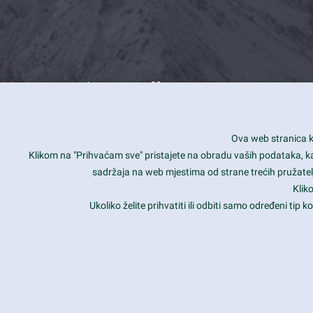
What we offer
How you can impact customers
24/7
Ova web stranica ko
Is your website user friendly?
Smar
Klikom na "Prihvaćam sve" pristajete na obradu vaših podataka, kao 
sadržaja na web mjestima od strane trećih pružatelj
Ark offers weekly stunning designs.
Unli
Klik
Why our customers love Ark?
Mobi
Ukoliko želite prihvatiti ili odbiti samo određeni tip
hat we do is all about passion
Late
Copyright 2017
FRESHFACE
© All Rights Reserved