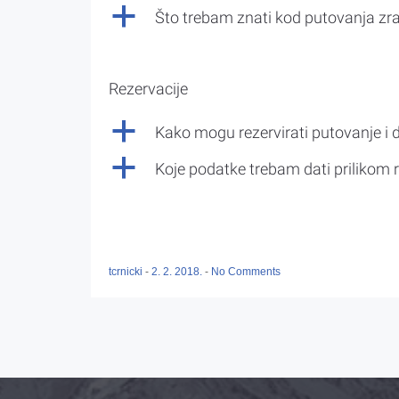
a
Što trebam znati kod putovanja z
Rezervacije
a
Kako mogu rezervirati putovanje i 
a
Koje podatke trebam dati prilikom r
tcrnicki
-
2. 2. 2018.
-
No Comments