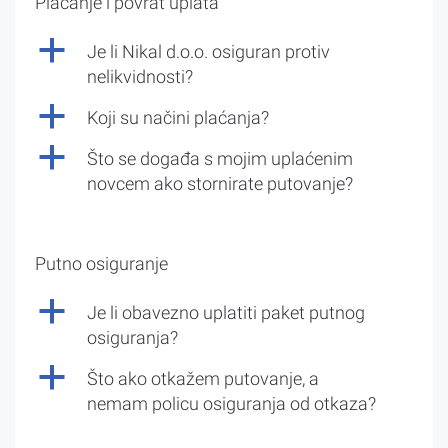
Plaćanje i povrat uplata
a
Je li Nikal d.o.o. osiguran protiv
nelikvidnosti?
a
Koji su načini plaćanja?
a
Što se događa s mojim uplaćenim
novcem ako stornirate putovanje?
Putno osiguranje
a
Je li obavezno uplatiti paket putnog
osiguranja?
a
Što ako otkažem putovanje, a
nemam policu osiguranja od otkaza?