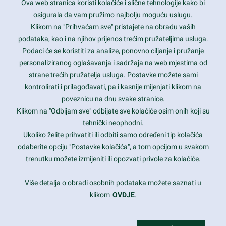
Ova web stranica koristi kolačiće i slične tehnologije kako bi
Latest trends and much more...
osigurala da vam pružimo najbolju moguću uslugu.
Klikom na "Prihvaćam sve" pristajete na obradu vaših
podataka, kao i na njihov prijenos trećim pružateljima usluga.
Contact Info
Podaci će se koristiti za analize, ponovno ciljanje i pružanje
personaliziranog oglašavanja i sadržaja na web mjestima od
strane trećih pružatelja usluga. Postavke možete sami
1600 Amphitheatre Parkway, Mountain View, CA 94043
kontrolirati i prilagođavati, pa i kasnije mijenjati klikom na
poveznicu na dnu svake stranice.
+1 650-253-0000
prothemes.net@gmail.com
Klikom na "Odbijam sve" odbijate sve kolačiće osim onih koji su
tehnički neophodni.
Daily: 9:00 am - 6:00 pm
Ukoliko želite prihvatiti ili odbiti samo određeni tip kolačića
Sunday: Closed
odaberite opciju "Postavke kolačića", a tom opcijom u svakom
trenutku možete izmijeniti ili opozvati privole za kolačiće.
Copyright 2017
FRESHFACE
© All Rights Reserved
Više detalja o obradi osobnih podataka možete saznati u
klikom
OVDJE
.