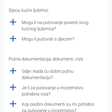
Djeca, kućni ljubimci
a
Mogu li na putovanje povesti svog
kućnog ljubimca?
a
Mogu li putovati s djecom?
Putna dokumentacija, dokumenti, vize
a
Gdje i kada ću dobiti putnu
dokumentaciju?
a
Je li za putovanje u inozemstvo
potrebna viza?
a
Koji osobni dokumenti su mi potrebni
za putovanje u inozemstvo?