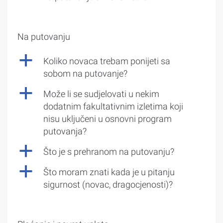
Na putovanju
a
Koliko novaca trebam ponijeti sa
sobom na putovanje?
a
Može li se sudjelovati u nekim
dodatnim fakultativnim izletima koji
nisu uključeni u osnovni program
putovanja?
a
Što je s prehranom na putovanju?
a
Što moram znati kada je u pitanju
sigurnost (novac, dragocjenosti)?