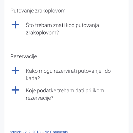
Putovanje zrakoplovom
a
Što trebam znati kod putovanja
zrakoplovom?
Rezervacije
a
Kako mogu rezervirati putovanje i do
kada?
a
Koje podatke trebam dati prilikom
rezervacije?
tcrnicki
-
2. 2. 2018.
-
No Comments