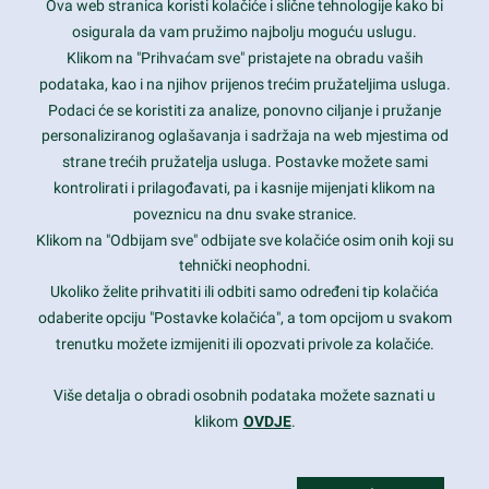
Ova web stranica koristi kolačiće i slične tehnologije kako bi
Latest trends and much more...
osigurala da vam pružimo najbolju moguću uslugu.
Klikom na "Prihvaćam sve" pristajete na obradu vaših
podataka, kao i na njihov prijenos trećim pružateljima usluga.
Contact Info
Podaci će se koristiti za analize, ponovno ciljanje i pružanje
personaliziranog oglašavanja i sadržaja na web mjestima od
strane trećih pružatelja usluga. Postavke možete sami
1600 Amphitheatre Parkway, Mountain View, CA 94043
kontrolirati i prilagođavati, pa i kasnije mijenjati klikom na
poveznicu na dnu svake stranice.
+1 650-253-0000
prothemes.net@gmail.com
Klikom na "Odbijam sve" odbijate sve kolačiće osim onih koji su
tehnički neophodni.
Daily: 9:00 am - 6:00 pm
Ukoliko želite prihvatiti ili odbiti samo određeni tip kolačića
Sunday: Closed
odaberite opciju "Postavke kolačića", a tom opcijom u svakom
trenutku možete izmijeniti ili opozvati privole za kolačiće.
Copyright 2017
FRESHFACE
© All Rights Reserved
Više detalja o obradi osobnih podataka možete saznati u
klikom
OVDJE
.