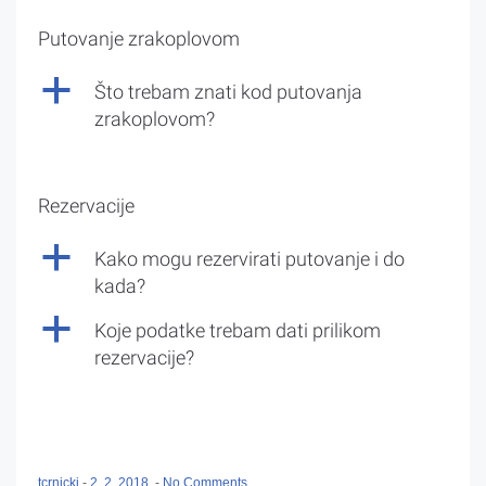
Putovanje zrakoplovom
a
Što trebam znati kod putovanja
zrakoplovom?
Rezervacije
a
Kako mogu rezervirati putovanje i do
kada?
a
Koje podatke trebam dati prilikom
rezervacije?
tcrnicki
-
2. 2. 2018.
-
No Comments