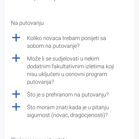
Na putovanju
a
Koliko novaca trebam ponijeti sa
sobom na putovanje?
a
Može li se sudjelovati u nekim
dodatnim fakultativnim izletima koji
nisu uključeni u osnovni program
putovanja?
a
Što je s prehranom na putovanju?
a
Što moram znati kada je u pitanju
sigurnost (novac, dragocjenosti)?