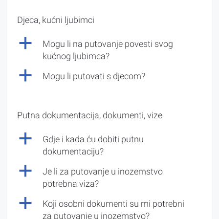
Djeca, kućni ljubimci
a
Mogu li na putovanje povesti svog
kućnog ljubimca?
a
Mogu li putovati s djecom?
Putna dokumentacija, dokumenti, vize
a
Gdje i kada ću dobiti putnu
dokumentaciju?
a
Je li za putovanje u inozemstvo
potrebna viza?
a
Koji osobni dokumenti su mi potrebni
za putovanje u inozemstvo?