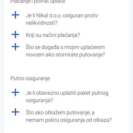
Plaćanje i povrat uplata
a
Je li Nikal d.o.o. osiguran protiv
nelikvidnosti?
a
Koji su načini plaćanja?
a
Što se događa s mojim uplaćenim
novcem ako stornirate putovanje?
Putno osiguranje
a
Je li obavezno uplatiti paket putnog
osiguranja?
a
Što ako otkažem putovanje, a
nemam policu osiguranja od otkaza?