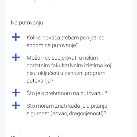
Na putovanju
a
Koliko novaca trebam ponijeti sa
sobom na putovanje?
a
Može li se sudjelovati u nekim
dodatnim fakultativnim izletima koji
nisu uključeni u osnovni program
putovanja?
a
Što je s prehranom na putovanju?
a
Što moram znati kada je u pitanju
sigurnost (novac, dragocjenosti)?