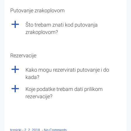
Putovanje zrakoplovom
a
Što trebam znati kod putovanja
zrakoplovom?
Rezervacije
a
Kako mogu rezervirati putovanje i do
kada?
a
Koje podatke trebam dati prilikom
rezervacije?
tcrnicki
-
2. 2. 2018.
-
No Comments