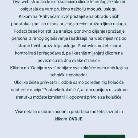
Ova web stranica koristi kolačiće i slične tehnologije kako bi
Latest trends and much more...
osigurala da vam pružimo najbolju moguću uslugu.
Klikom na "Prihvaćam sve" pristajete na obradu vaših
podataka, kao i na njihov prijenos trećim pružateljima usluga.
Contact Info
Podaci će se koristiti za analize, ponovno ciljanje i pružanje
personaliziranog oglašavanja i sadržaja na web mjestima od
strane trećih pružatelja usluga. Postavke možete sami
1600 Amphitheatre Parkway, Mountain View, CA 94043
kontrolirati i prilagođavati, pa i kasnije mijenjati klikom na
poveznicu na dnu svake stranice.
+1 650-253-0000
prothemes.net@gmail.com
Klikom na "Odbijam sve" odbijate sve kolačiće osim onih koji su
tehnički neophodni.
Daily: 9:00 am - 6:00 pm
Ukoliko želite prihvatiti ili odbiti samo određeni tip kolačića
Sunday: Closed
odaberite opciju "Postavke kolačića", a tom opcijom u svakom
trenutku možete izmijeniti ili opozvati privole za kolačiće.
Copyright 2017
FRESHFACE
© All Rights Reserved
Više detalja o obradi osobnih podataka možete saznati u
klikom
OVDJE
.