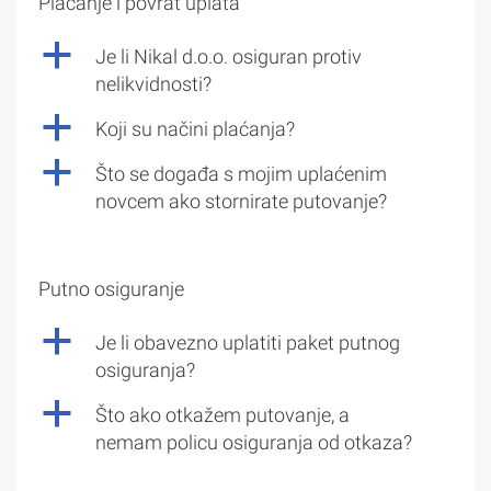
Plaćanje i povrat uplata
a
Je li Nikal d.o.o. osiguran protiv
nelikvidnosti?
a
Koji su načini plaćanja?
a
Što se događa s mojim uplaćenim
novcem ako stornirate putovanje?
Putno osiguranje
a
Je li obavezno uplatiti paket putnog
osiguranja?
a
Što ako otkažem putovanje, a
nemam policu osiguranja od otkaza?