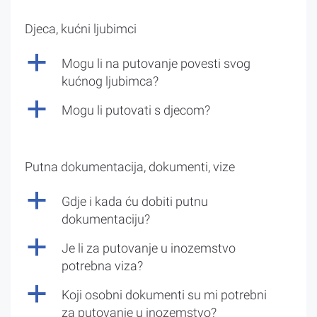
Djeca, kućni ljubimci
a
Mogu li na putovanje povesti svog
kućnog ljubimca?
a
Mogu li putovati s djecom?
Putna dokumentacija, dokumenti, vize
a
Gdje i kada ću dobiti putnu
dokumentaciju?
a
Je li za putovanje u inozemstvo
potrebna viza?
a
Koji osobni dokumenti su mi potrebni
za putovanje u inozemstvo?