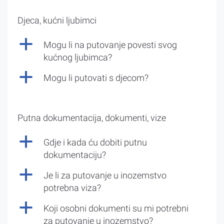
Djeca, kućni ljubimci
a
Mogu li na putovanje povesti svog
kućnog ljubimca?
a
Mogu li putovati s djecom?
Putna dokumentacija, dokumenti, vize
a
Gdje i kada ću dobiti putnu
dokumentaciju?
a
Je li za putovanje u inozemstvo
potrebna viza?
a
Koji osobni dokumenti su mi potrebni
za putovanje u inozemstvo?