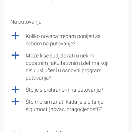
Na putovanju
a
Koliko novaca trebam ponijeti sa
sobom na putovanje?
a
Može li se sudjelovati u nekim
dodatnim fakultativnim izletima koji
nisu uključeni u osnovni program
putovanja?
a
Što je s prehranom na putovanju?
a
Što moram znati kada je u pitanju
sigurnost (novac, dragocjenosti)?