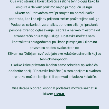
Ova web stranica koristi kolačiće i slične tehnologije kako bi
Latest trends and much more...
osigurala da vam pružimo najbolju moguću uslugu.
Klikom na "Prihvaćam sve" pristajete na obradu vaših
podataka, kao i na njihov prijenos trećim pružateljima usluga.
Contact Info
Podaci će se koristiti za analize, ponovno ciljanje i pružanje
personaliziranog oglašavanja i sadržaja na web mjestima od
strane trećih pružatelja usluga. Postavke možete sami
1600 Amphitheatre Parkway, Mountain View, CA 94043
kontrolirati i prilagođavati, pa i kasnije mijenjati klikom na
poveznicu na dnu svake stranice.
+1 650-253-0000
prothemes.net@gmail.com
Klikom na "Odbijam sve" odbijate sve kolačiće osim onih koji su
tehnički neophodni.
Daily: 9:00 am - 6:00 pm
Ukoliko želite prihvatiti ili odbiti samo određeni tip kolačića
Sunday: Closed
odaberite opciju "Postavke kolačića", a tom opcijom u svakom
trenutku možete izmijeniti ili opozvati privole za kolačiće.
Copyright 2017
FRESHFACE
© All Rights Reserved
Više detalja o obradi osobnih podataka možete saznati u
klikom
OVDJE
.