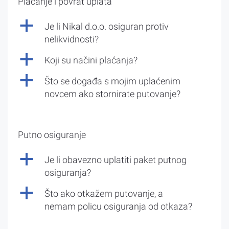
Plaćanje i povrat uplata
a
Je li Nikal d.o.o. osiguran protiv
nelikvidnosti?
a
Koji su načini plaćanja?
a
Što se događa s mojim uplaćenim
novcem ako stornirate putovanje?
Putno osiguranje
a
Je li obavezno uplatiti paket putnog
osiguranja?
a
Što ako otkažem putovanje, a
nemam policu osiguranja od otkaza?