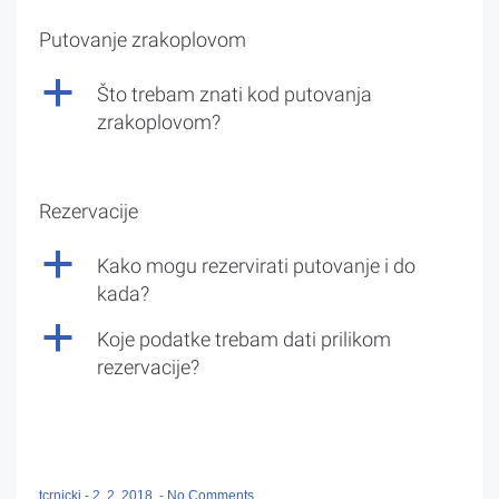
Putovanje zrakoplovom
a
Što trebam znati kod putovanja
zrakoplovom?
Rezervacije
a
Kako mogu rezervirati putovanje i do
kada?
a
Koje podatke trebam dati prilikom
rezervacije?
tcrnicki
-
2. 2. 2018.
-
No Comments