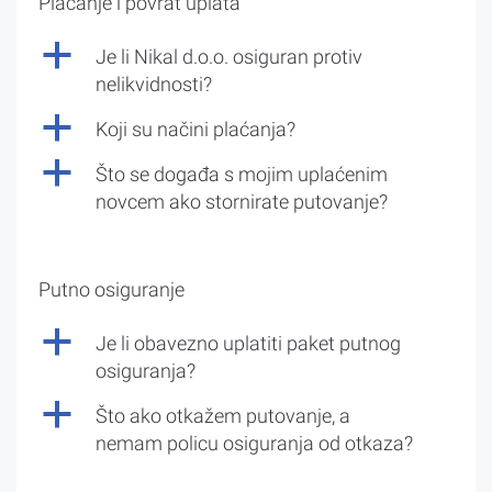
Plaćanje i povrat uplata
a
Je li Nikal d.o.o. osiguran protiv
nelikvidnosti?
a
Koji su načini plaćanja?
a
Što se događa s mojim uplaćenim
novcem ako stornirate putovanje?
Putno osiguranje
a
Je li obavezno uplatiti paket putnog
osiguranja?
a
Što ako otkažem putovanje, a
nemam policu osiguranja od otkaza?