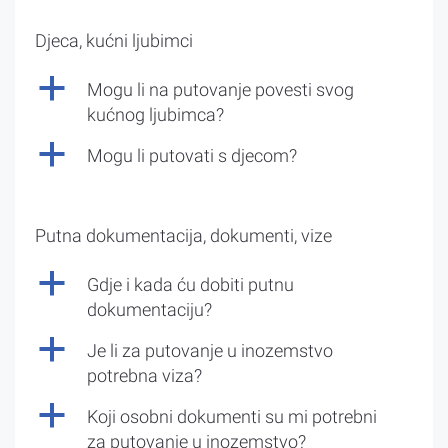
Djeca, kućni ljubimci
a
Mogu li na putovanje povesti svog
kućnog ljubimca?
a
Mogu li putovati s djecom?
Putna dokumentacija, dokumenti, vize
a
Gdje i kada ću dobiti putnu
dokumentaciju?
a
Je li za putovanje u inozemstvo
potrebna viza?
a
Koji osobni dokumenti su mi potrebni
za putovanje u inozemstvo?