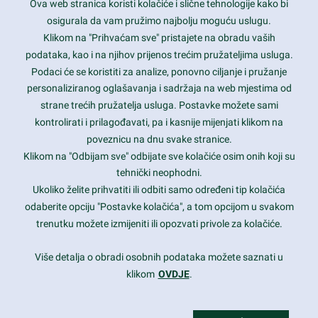
Ova web stranica koristi kolačiće i slične tehnologije kako bi
Latest trends and much more...
osigurala da vam pružimo najbolju moguću uslugu.
Klikom na "Prihvaćam sve" pristajete na obradu vaših
podataka, kao i na njihov prijenos trećim pružateljima usluga.
Contact Info
Podaci će se koristiti za analize, ponovno ciljanje i pružanje
personaliziranog oglašavanja i sadržaja na web mjestima od
strane trećih pružatelja usluga. Postavke možete sami
1600 Amphitheatre Parkway, Mountain View, CA 94043
kontrolirati i prilagođavati, pa i kasnije mijenjati klikom na
poveznicu na dnu svake stranice.
+1 650-253-0000
prothemes.net@gmail.com
Klikom na "Odbijam sve" odbijate sve kolačiće osim onih koji su
tehnički neophodni.
Daily: 9:00 am - 6:00 pm
Ukoliko želite prihvatiti ili odbiti samo određeni tip kolačića
Sunday: Closed
odaberite opciju "Postavke kolačića", a tom opcijom u svakom
trenutku možete izmijeniti ili opozvati privole za kolačiće.
Copyright 2017
FRESHFACE
© All Rights Reserved
Više detalja o obradi osobnih podataka možete saznati u
klikom
OVDJE
.