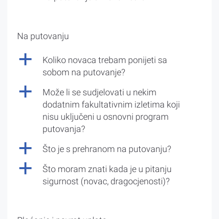
Na putovanju
a
Koliko novaca trebam ponijeti sa
sobom na putovanje?
a
Može li se sudjelovati u nekim
dodatnim fakultativnim izletima koji
nisu uključeni u osnovni program
putovanja?
a
Što je s prehranom na putovanju?
a
Što moram znati kada je u pitanju
sigurnost (novac, dragocjenosti)?