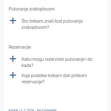
Putovanje zrakoplovom
a
Što trebam znati kod putovanja
zrakoplovom?
Rezervacije
a
Kako mogu rezervirati putovanje i do
kada?
a
Koje podatke trebam dati prilikom
rezervacije?
tcrnicki
-
2. 2. 2018.
-
No Comments