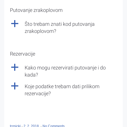
Putovanje zrakoplovom
a
Što trebam znati kod putovanja
zrakoplovom?
Rezervacije
a
Kako mogu rezervirati putovanje i do
kada?
a
Koje podatke trebam dati prilikom
rezervacije?
tcrnicki
-
2. 2. 2018.
-
No Comments