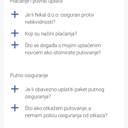
Plaćanje i povrat uplata
a
Je li Nikal d.o.o. osiguran protiv
nelikvidnosti?
a
Koji su načini plaćanja?
a
Što se događa s mojim uplaćenim
novcem ako stornirate putovanje?
Putno osiguranje
a
Je li obavezno uplatiti paket putnog
osiguranja?
a
Što ako otkažem putovanje, a
nemam policu osiguranja od otkaza?