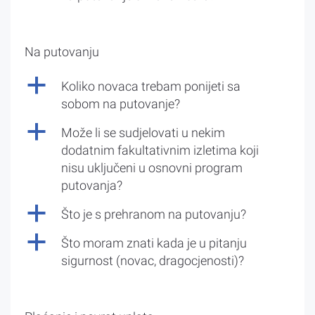
Na putovanju
a
Koliko novaca trebam ponijeti sa
sobom na putovanje?
a
Može li se sudjelovati u nekim
dodatnim fakultativnim izletima koji
nisu uključeni u osnovni program
putovanja?
a
Što je s prehranom na putovanju?
a
Što moram znati kada je u pitanju
sigurnost (novac, dragocjenosti)?