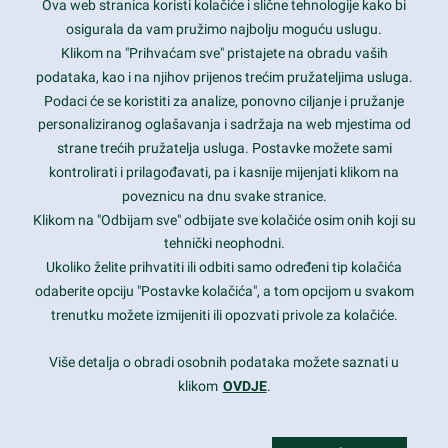
Ova web stranica koristi kolačiće i slične tehnologije kako bi
Latest trends and much more...
osigurala da vam pružimo najbolju moguću uslugu.
Klikom na "Prihvaćam sve" pristajete na obradu vaših
podataka, kao i na njihov prijenos trećim pružateljima usluga.
Contact Info
Podaci će se koristiti za analize, ponovno ciljanje i pružanje
personaliziranog oglašavanja i sadržaja na web mjestima od
strane trećih pružatelja usluga. Postavke možete sami
1600 Amphitheatre Parkway, Mountain View, CA 94043
kontrolirati i prilagođavati, pa i kasnije mijenjati klikom na
poveznicu na dnu svake stranice.
+1 650-253-0000
prothemes.net@gmail.com
Klikom na "Odbijam sve" odbijate sve kolačiće osim onih koji su
tehnički neophodni.
Daily: 9:00 am - 6:00 pm
Ukoliko želite prihvatiti ili odbiti samo određeni tip kolačića
Sunday: Closed
odaberite opciju "Postavke kolačića", a tom opcijom u svakom
trenutku možete izmijeniti ili opozvati privole za kolačiće.
Copyright 2017
FRESHFACE
© All Rights Reserved
Više detalja o obradi osobnih podataka možete saznati u
klikom
OVDJE
.