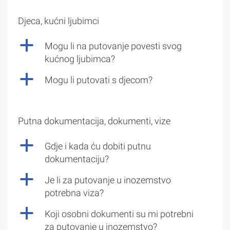
Djeca, kućni ljubimci
a
Mogu li na putovanje povesti svog
kućnog ljubimca?
a
Mogu li putovati s djecom?
Putna dokumentacija, dokumenti, vize
a
Gdje i kada ću dobiti putnu
dokumentaciju?
a
Je li za putovanje u inozemstvo
potrebna viza?
a
Koji osobni dokumenti su mi potrebni
za putovanje u inozemstvo?