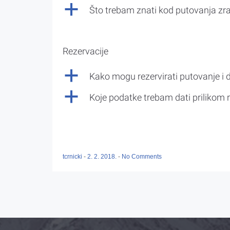
a
Što trebam znati kod putovanja z
Rezervacije
a
Kako mogu rezervirati putovanje i 
a
Koje podatke trebam dati prilikom r
tcrnicki
-
2. 2. 2018.
-
No Comments