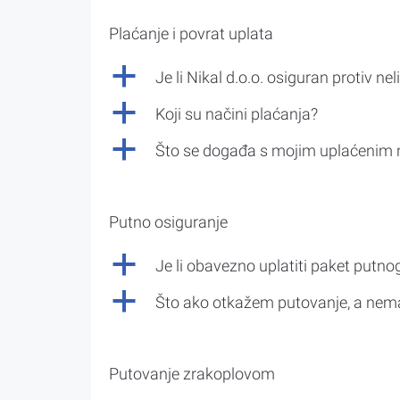
Plaćanje i povrat uplata
a
Je li Nikal d.o.o. osiguran protiv nel
a
Koji su načini plaćanja?
a
Što se događa s mojim uplaćenim 
Putno osiguranje
a
Je li obavezno uplatiti paket putno
a
Što ako otkažem putovanje, a nem
Putovanje zrakoplovom