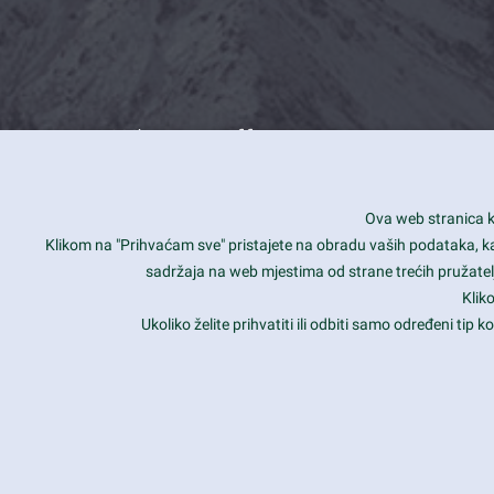
What we offer
How you can impact customers
24/7
Ova web stranica ko
Is your website user friendly?
Smar
Klikom na "Prihvaćam sve" pristajete na obradu vaših podataka, kao 
sadržaja na web mjestima od strane trećih pružatelj
Ark offers weekly stunning designs.
Unli
Klik
Why our customers love Ark?
Mobi
Ukoliko želite prihvatiti ili odbiti samo određeni tip
hat we do is all about passion
Late
Copyright 2017
FRESHFACE
© All Rights Reserved