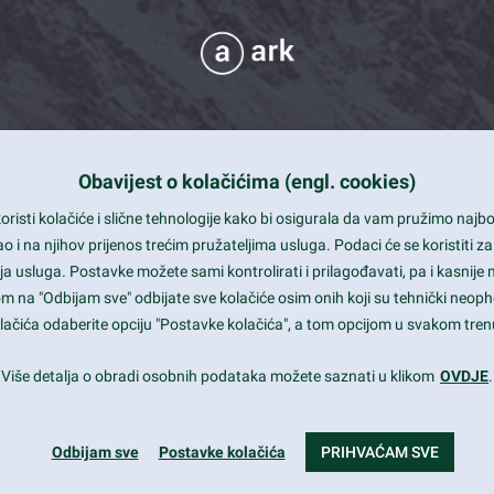
Obavijest o kolačićima (engl. cookies)
 Support
risti kolačiće i slične tehnologije kako bi osigurala da vam pružimo naj
t and beautiful design
i na njihov prijenos trećim pružateljima usluga. Podaci će se koristiti za
a usluga. Postavke možete sami kontrolirati i prilagođavati, pa i kasnije 
mited Eelements
om na "Odbijam sve" odbijate sve kolačiće osim onih koji su tehnički neoph
le ready
 kolačića odaberite opciju "Postavke kolačića", a tom opcijom u svakom trenu
st trends and much more...
Više detalja o obradi osobnih podataka možete saznati u klikom
OVDJE
.
Odbijam sve
Postavke kolačića
PRIHVAĆAM SVE