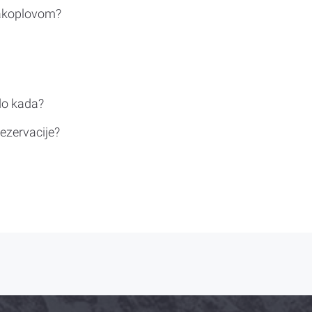
rakoplovom?
do kada?
ezervacije?