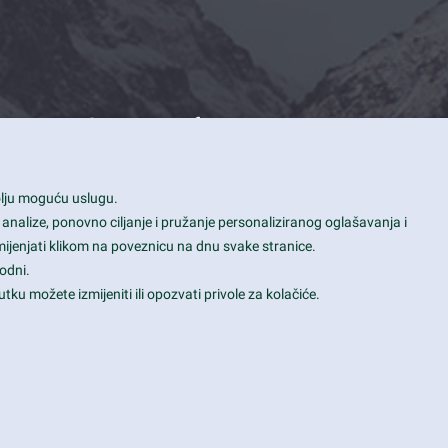
Contact Info
1600 Amphitheatre Parkway, Mountain
bolju moguću uslugu.
View, CA 94043
 analize, ponovno ciljanje i pružanje personaliziranog oglašavanja i
+1 650-253-0000
mijenjati klikom na poveznicu na dnu svake stranice.
prothemes.net@gmail.com
odni.
tku možete izmijeniti ili opozvati privole za kolačiće.
Daily: 9:00 am - 6:00 pm
Sunday: Closed
Terms & Conditions
|
Privacy & Policy