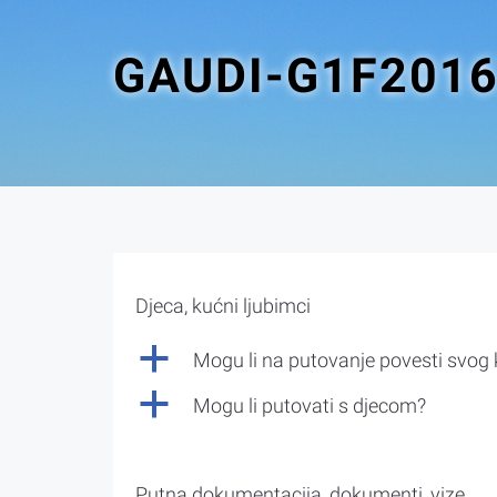
GAUDI-G1F201
Djeca, kućni ljubimci
a
Mogu li na putovanje povesti svog
a
Mogu li putovati s djecom?
Putna dokumentacija, dokumenti, vize