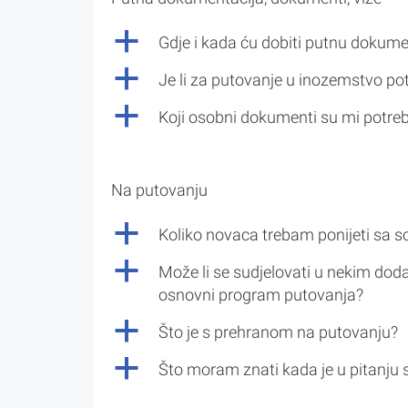
a
Gdje i kada ću dobiti putnu dokume
a
Je li za putovanje u inozemstvo po
a
Koji osobni dokumenti su mi potre
Na putovanju
a
Koliko novaca trebam ponijeti sa 
a
Može li se sudjelovati u nekim doda
osnovni program putovanja?
a
Što je s prehranom na putovanju?
a
Što moram znati kada je u pitanju 