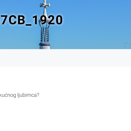
67CB_1920
 kućnog ljubimca?