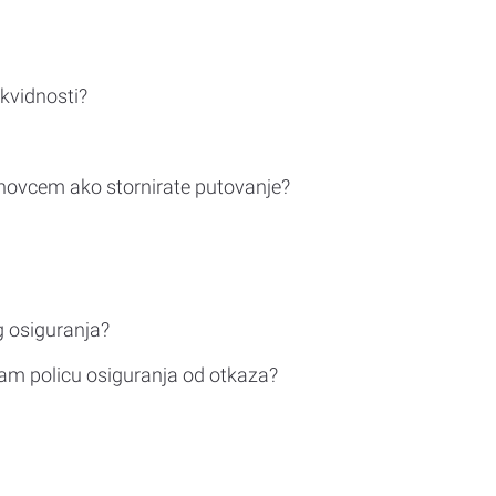
ikvidnosti?
novcem ako stornirate putovanje?
g osiguranja?
am policu osiguranja od otkaza?