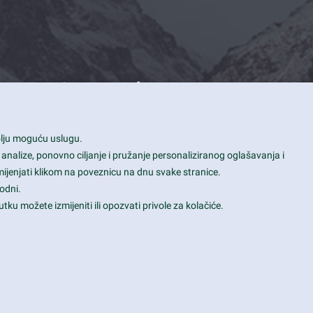
Contact Info
1600 Amphitheatre Parkway, Mountain
bolju moguću uslugu.
View, CA 94043
 analize, ponovno ciljanje i pružanje personaliziranog oglašavanja i
+1 650-253-0000
mijenjati klikom na poveznicu na dnu svake stranice.
prothemes.net@gmail.com
odni.
tku možete izmijeniti ili opozvati privole za kolačiće.
Daily: 9:00 am - 6:00 pm
Sunday: Closed
Terms & Conditions
|
Privacy & Policy