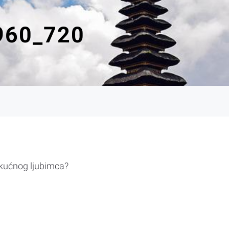
960_720
 kućnog ljubimca?