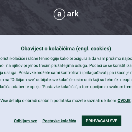
Obavijest o kolačićima (engl. cookies)
 Support
risti kolačiće i slične tehnologije kako bi osigurala da vam pružimo naj
t and beautiful design
i na njihov prijenos trećim pružateljima usluga. Podaci će se koristiti za
a usluga. Postavke možete sami kontrolirati i prilagođavati, pa i kasnije 
mited Eelements
om na "Odbijam sve" odbijate sve kolačiće osim onih koji su tehnički neoph
le ready
 kolačića odaberite opciju "Postavke kolačića", a tom opcijom u svakom trenu
st trends and much more...
Više detalja o obradi osobnih podataka možete saznati u klikom
OVDJE
.
Odbijam sve
Postavke kolačića
PRIHVAĆAM SVE