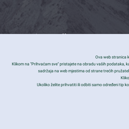
What we offer
How you can impact customers
24/7
Ova web stranica ko
Is your website user friendly?
Smar
Klikom na "Prihvaćam sve" pristajete na obradu vaših podataka, kao 
sadržaja na web mjestima od strane trećih pružatelj
Ark offers weekly stunning designs.
Unli
Klik
Why our customers love Ark?
Mobi
Ukoliko želite prihvatiti ili odbiti samo određeni tip
hat we do is all about passion
Late
Copyright 2017
FRESHFACE
© All Rights Reserved