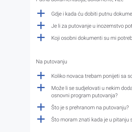
a
Gdje i kada ću dobiti putnu dokume
a
Je li za putovanje u inozemstvo po
a
Koji osobni dokumenti su mi potre
Na putovanju
a
Koliko novaca trebam ponijeti sa 
a
Može li se sudjelovati u nekim doda
osnovni program putovanja?
a
Što je s prehranom na putovanju?
a
Što moram znati kada je u pitanju 