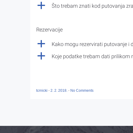
a
Što trebam znati kod putovanja z
Rezervacije
a
Kako mogu rezervirati putovanje i 
a
Koje podatke trebam dati prilikom r
tcrnicki
-
2. 2. 2018.
-
No Comments