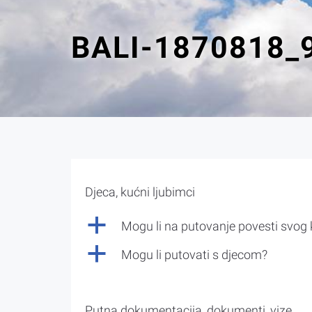
BALI-1870818_
Djeca, kućni ljubimci
a
Mogu li na putovanje povesti svog
a
Mogu li putovati s djecom?
Putna dokumentacija, dokumenti, vize