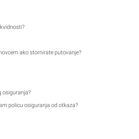
ikvidnosti?
novcem ako stornirate putovanje?
g osiguranja?
am policu osiguranja od otkaza?