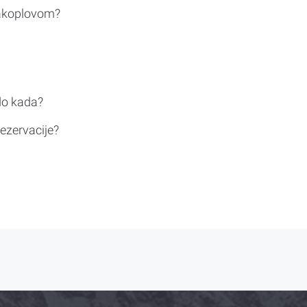
rakoplovom?
do kada?
ezervacije?