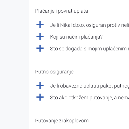
Plaćanje i povrat uplata
a
Je li Nikal d.o.o. osiguran protiv nel
a
Koji su načini plaćanja?
a
Što se događa s mojim uplaćenim 
Putno osiguranje
a
Je li obavezno uplatiti paket putno
a
Što ako otkažem putovanje, a nem
Putovanje zrakoplovom