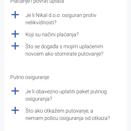
Plaćanje i povrat uplata
a
Je li Nikal d.o.o. osiguran protiv
nelikvidnosti?
a
Koji su načini plaćanja?
a
Što se događa s mojim uplaćenim
novcem ako stornirate putovanje?
Putno osiguranje
a
Je li obavezno uplatiti paket putnog
osiguranja?
a
Što ako otkažem putovanje, a
nemam policu osiguranja od otkaza?