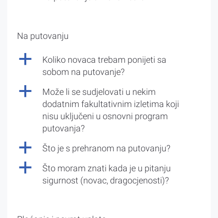
Na putovanju
a
Koliko novaca trebam ponijeti sa
sobom na putovanje?
a
Može li se sudjelovati u nekim
dodatnim fakultativnim izletima koji
nisu uključeni u osnovni program
putovanja?
a
Što je s prehranom na putovanju?
a
Što moram znati kada je u pitanju
sigurnost (novac, dragocjenosti)?