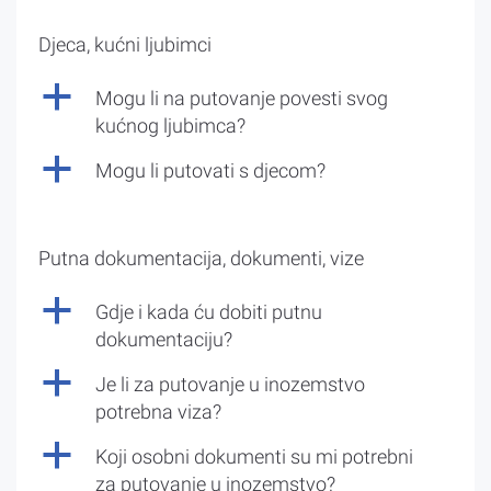
Djeca, kućni ljubimci
a
Mogu li na putovanje povesti svog
kućnog ljubimca?
a
Mogu li putovati s djecom?
Putna dokumentacija, dokumenti, vize
a
Gdje i kada ću dobiti putnu
dokumentaciju?
a
Je li za putovanje u inozemstvo
potrebna viza?
a
Koji osobni dokumenti su mi potrebni
za putovanje u inozemstvo?