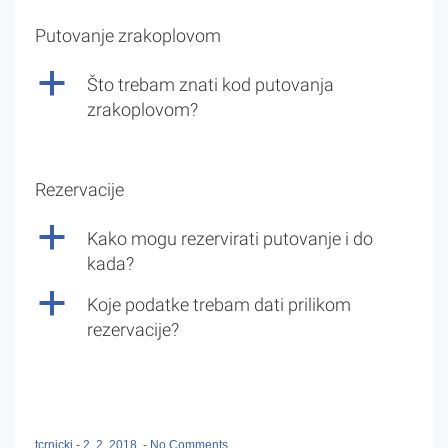
Putovanje zrakoplovom
a
Što trebam znati kod putovanja
zrakoplovom?
Rezervacije
a
Kako mogu rezervirati putovanje i do
kada?
a
Koje podatke trebam dati prilikom
rezervacije?
tcrnicki
-
2. 2. 2018.
-
No Comments