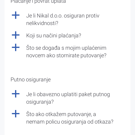
Plaćanje i povrat uplata
a
Je li Nikal d.o.o. osiguran protiv
nelikvidnosti?
a
Koji su načini plaćanja?
a
Što se događa s mojim uplaćenim
novcem ako stornirate putovanje?
Putno osiguranje
a
Je li obavezno uplatiti paket putnog
osiguranja?
a
Što ako otkažem putovanje, a
nemam policu osiguranja od otkaza?