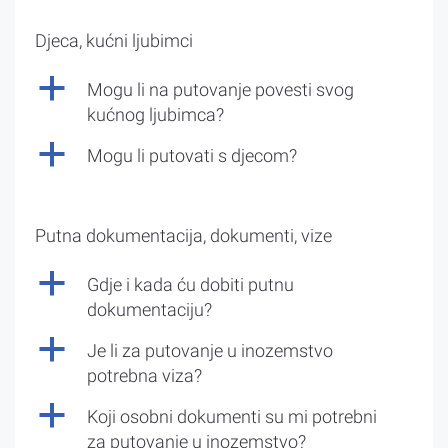
Djeca, kućni ljubimci
a
Mogu li na putovanje povesti svog
kućnog ljubimca?
a
Mogu li putovati s djecom?
Putna dokumentacija, dokumenti, vize
a
Gdje i kada ću dobiti putnu
dokumentaciju?
a
Je li za putovanje u inozemstvo
potrebna viza?
a
Koji osobni dokumenti su mi potrebni
za putovanje u inozemstvo?