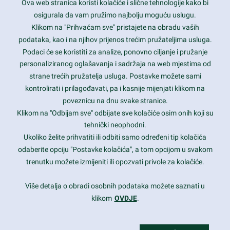
Ova web stranica koristi kolačiće i slične tehnologije kako bi
Latest trends and much more...
osigurala da vam pružimo najbolju moguću uslugu.
Klikom na "Prihvaćam sve" pristajete na obradu vaših
podataka, kao i na njihov prijenos trećim pružateljima usluga.
Contact Info
Podaci će se koristiti za analize, ponovno ciljanje i pružanje
personaliziranog oglašavanja i sadržaja na web mjestima od
strane trećih pružatelja usluga. Postavke možete sami
1600 Amphitheatre Parkway, Mountain View, CA 94043
kontrolirati i prilagođavati, pa i kasnije mijenjati klikom na
poveznicu na dnu svake stranice.
+1 650-253-0000
prothemes.net@gmail.com
Klikom na "Odbijam sve" odbijate sve kolačiće osim onih koji su
tehnički neophodni.
Daily: 9:00 am - 6:00 pm
Ukoliko želite prihvatiti ili odbiti samo određeni tip kolačića
Sunday: Closed
odaberite opciju "Postavke kolačića", a tom opcijom u svakom
trenutku možete izmijeniti ili opozvati privole za kolačiće.
Copyright 2017
FRESHFACE
© All Rights Reserved
Više detalja o obradi osobnih podataka možete saznati u
klikom
OVDJE
.