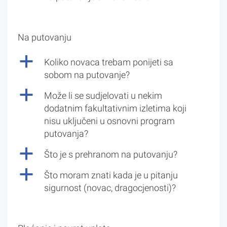
Na putovanju
a
Koliko novaca trebam ponijeti sa
sobom na putovanje?
a
Može li se sudjelovati u nekim
dodatnim fakultativnim izletima koji
nisu uključeni u osnovni program
putovanja?
a
Što je s prehranom na putovanju?
a
Što moram znati kada je u pitanju
sigurnost (novac, dragocjenosti)?