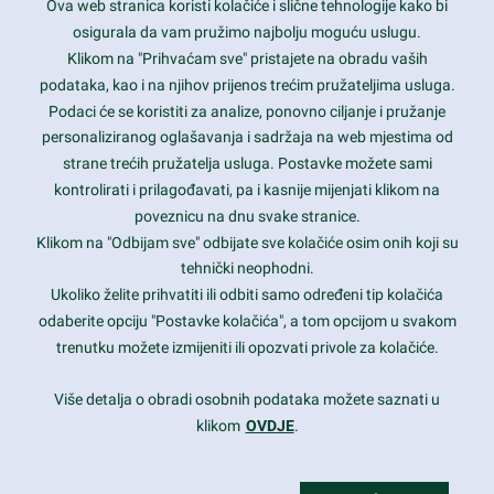
Ova web stranica koristi kolačiće i slične tehnologije kako bi
Latest trends and much more...
osigurala da vam pružimo najbolju moguću uslugu.
Klikom na "Prihvaćam sve" pristajete na obradu vaših
podataka, kao i na njihov prijenos trećim pružateljima usluga.
Contact Info
Podaci će se koristiti za analize, ponovno ciljanje i pružanje
personaliziranog oglašavanja i sadržaja na web mjestima od
strane trećih pružatelja usluga. Postavke možete sami
1600 Amphitheatre Parkway, Mountain View, CA 94043
kontrolirati i prilagođavati, pa i kasnije mijenjati klikom na
poveznicu na dnu svake stranice.
+1 650-253-0000
prothemes.net@gmail.com
Klikom na "Odbijam sve" odbijate sve kolačiće osim onih koji su
tehnički neophodni.
Daily: 9:00 am - 6:00 pm
Ukoliko želite prihvatiti ili odbiti samo određeni tip kolačića
Sunday: Closed
odaberite opciju "Postavke kolačića", a tom opcijom u svakom
trenutku možete izmijeniti ili opozvati privole za kolačiće.
Copyright 2017
FRESHFACE
© All Rights Reserved
Više detalja o obradi osobnih podataka možete saznati u
klikom
OVDJE
.