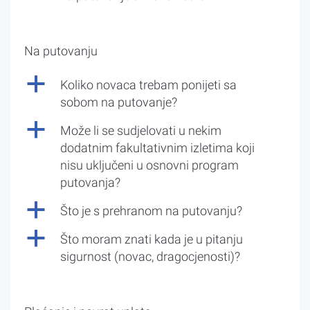
Na putovanju
a
Koliko novaca trebam ponijeti sa
sobom na putovanje?
a
Može li se sudjelovati u nekim
dodatnim fakultativnim izletima koji
nisu uključeni u osnovni program
putovanja?
a
Što je s prehranom na putovanju?
a
Što moram znati kada je u pitanju
sigurnost (novac, dragocjenosti)?