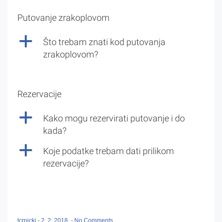
Putovanje zrakoplovom
a
Što trebam znati kod putovanja
zrakoplovom?
Rezervacije
a
Kako mogu rezervirati putovanje i do
kada?
a
Koje podatke trebam dati prilikom
rezervacije?
tcrnicki
-
2. 2. 2018.
-
No Comments