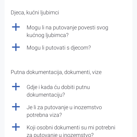
Djeca, kućni ljubimci
a
Mogu li na putovanje povesti svog
kućnog ljubimca?
a
Mogu li putovati s djecom?
Putna dokumentacija, dokumenti, vize
a
Gdje i kada ću dobiti putnu
dokumentaciju?
a
Je li za putovanje u inozemstvo
potrebna viza?
a
Koji osobni dokumenti su mi potrebni
za putovanje u inozemstvo?