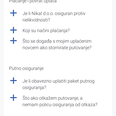
Plaćanje i povrat uplata
a
Je li Nikal d.o.o. osiguran protiv
nelikvidnosti?
a
Koji su načini plaćanja?
a
Što se događa s mojim uplaćenim
novcem ako stornirate putovanje?
Putno osiguranje
a
Je li obavezno uplatiti paket putnog
osiguranja?
a
Što ako otkažem putovanje, a
nemam policu osiguranja od otkaza?