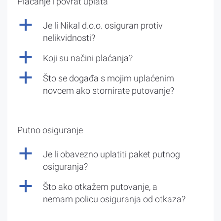
Plaćanje i povrat uplata
a
Je li Nikal d.o.o. osiguran protiv
nelikvidnosti?
a
Koji su načini plaćanja?
a
Što se događa s mojim uplaćenim
novcem ako stornirate putovanje?
Putno osiguranje
a
Je li obavezno uplatiti paket putnog
osiguranja?
a
Što ako otkažem putovanje, a
nemam policu osiguranja od otkaza?