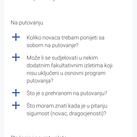
Na putovanju
a
Koliko novaca trebam ponijeti sa
sobom na putovanje?
a
Može li se sudjelovati u nekim
dodatnim fakultativnim izletima koji
nisu uključeni u osnovni program
putovanja?
a
Što je s prehranom na putovanju?
a
Što moram znati kada je u pitanju
sigurnost (novac, dragocjenosti)?