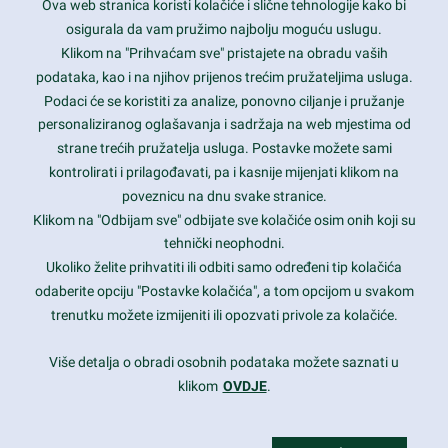
Ova web stranica koristi kolačiće i slične tehnologije kako bi
Latest trends and much more...
osigurala da vam pružimo najbolju moguću uslugu.
Klikom na "Prihvaćam sve" pristajete na obradu vaših
podataka, kao i na njihov prijenos trećim pružateljima usluga.
Contact Info
Podaci će se koristiti za analize, ponovno ciljanje i pružanje
personaliziranog oglašavanja i sadržaja na web mjestima od
strane trećih pružatelja usluga. Postavke možete sami
1600 Amphitheatre Parkway, Mountain View, CA 94043
kontrolirati i prilagođavati, pa i kasnije mijenjati klikom na
poveznicu na dnu svake stranice.
+1 650-253-0000
prothemes.net@gmail.com
Klikom na "Odbijam sve" odbijate sve kolačiće osim onih koji su
tehnički neophodni.
Daily: 9:00 am - 6:00 pm
Ukoliko želite prihvatiti ili odbiti samo određeni tip kolačića
Sunday: Closed
odaberite opciju "Postavke kolačića", a tom opcijom u svakom
trenutku možete izmijeniti ili opozvati privole za kolačiće.
Copyright 2017
FRESHFACE
© All Rights Reserved
Više detalja o obradi osobnih podataka možete saznati u
klikom
OVDJE
.