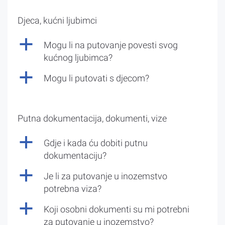
Djeca, kućni ljubimci
a
Mogu li na putovanje povesti svog
kućnog ljubimca?
a
Mogu li putovati s djecom?
Putna dokumentacija, dokumenti, vize
a
Gdje i kada ću dobiti putnu
dokumentaciju?
a
Je li za putovanje u inozemstvo
potrebna viza?
a
Koji osobni dokumenti su mi potrebni
za putovanje u inozemstvo?