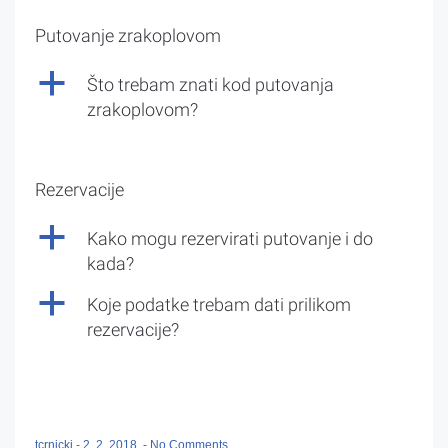
Putovanje zrakoplovom
a
Što trebam znati kod putovanja
zrakoplovom?
Rezervacije
a
Kako mogu rezervirati putovanje i do
kada?
a
Koje podatke trebam dati prilikom
rezervacije?
tcrnicki
-
2. 2. 2018.
-
No Comments