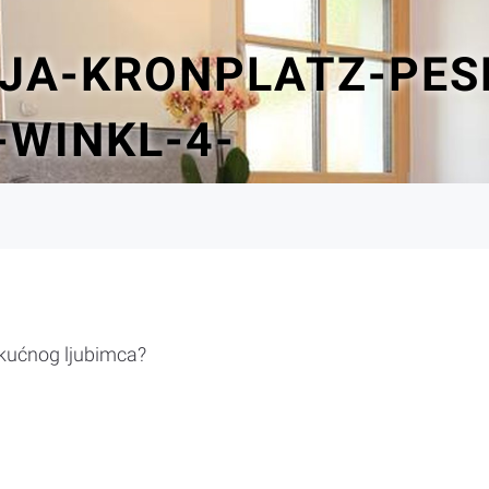
IJA-KRONPLATZ-PES
-WINKL-4-
 kućnog ljubimca?