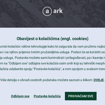
Obavijest o kolačićima (engl. cookies)
 Support
risti kolačiće i slične tehnologije kako bi osigurala da vam pružimo naj
t and beautiful design
i na njihov prijenos trećim pružateljima usluga. Podaci će se koristiti za
a usluga. Postavke možete sami kontrolirati i prilagođavati, pa i kasnije 
mited Eelements
om na "Odbijam sve" odbijate sve kolačiće osim onih koji su tehnički neoph
le ready
 kolačića odaberite opciju "Postavke kolačića", a tom opcijom u svakom trenu
st trends and much more...
Više detalja o obradi osobnih podataka možete saznati u klikom
OVDJE
.
Odbijam sve
Postavke kolačića
PRIHVAĆAM SVE