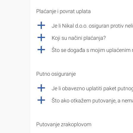
Plaćanje i povrat uplata
a
Je li Nikal d.o.o. osiguran protiv nel
a
Koji su načini plaćanja?
a
Što se događa s mojim uplaćenim 
Putno osiguranje
a
Je li obavezno uplatiti paket putno
a
Što ako otkažem putovanje, a nem
Putovanje zrakoplovom