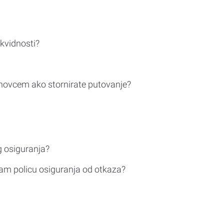
ikvidnosti?
novcem ako stornirate putovanje?
g osiguranja?
am policu osiguranja od otkaza?