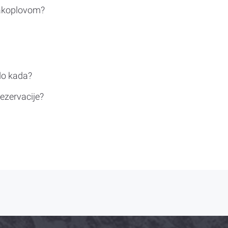
rakoplovom?
do kada?
ezervacije?