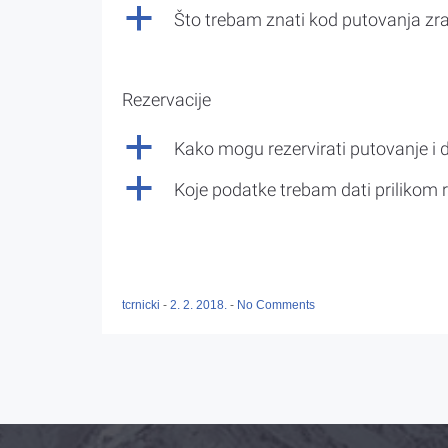
a
Što trebam znati kod putovanja z
Rezervacije
a
Kako mogu rezervirati putovanje i 
a
Koje podatke trebam dati prilikom r
tcrnicki
-
2. 2. 2018.
-
No Comments