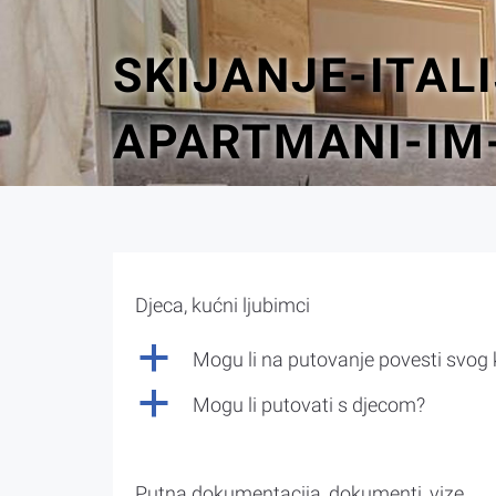
SKIJANJE-ITAL
APARTMANI-IM
Djeca, kućni ljubimci
a
Mogu li na putovanje povesti svog
a
Mogu li putovati s djecom?
Putna dokumentacija, dokumenti, vize