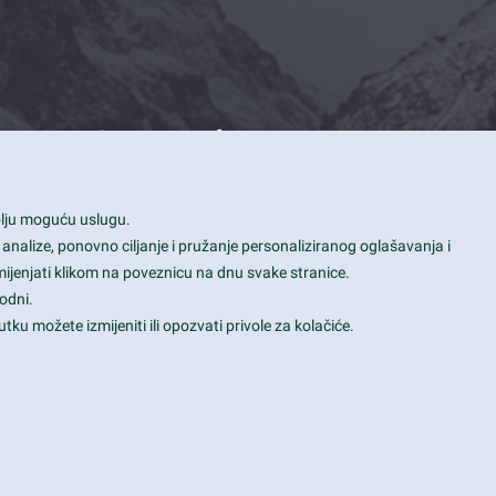
Contact Info
1600 Amphitheatre Parkway, Mountain
bolju moguću uslugu.
View, CA 94043
 analize, ponovno ciljanje i pružanje personaliziranog oglašavanja i
+1 650-253-0000
mijenjati klikom na poveznicu na dnu svake stranice.
prothemes.net@gmail.com
odni.
tku možete izmijeniti ili opozvati privole za kolačiće.
Daily: 9:00 am - 6:00 pm
Sunday: Closed
Terms & Conditions
|
Privacy & Policy