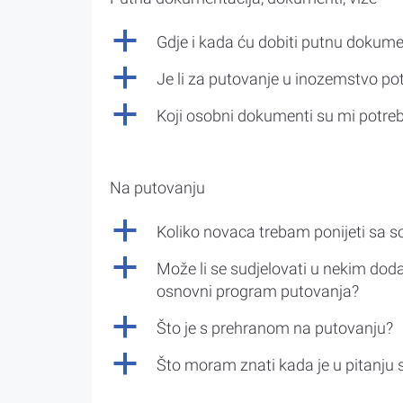
a
Gdje i kada ću dobiti putnu dokume
a
Je li za putovanje u inozemstvo po
a
Koji osobni dokumenti su mi potre
Na putovanju
a
Koliko novaca trebam ponijeti sa 
a
Može li se sudjelovati u nekim doda
osnovni program putovanja?
a
Što je s prehranom na putovanju?
a
Što moram znati kada je u pitanju 