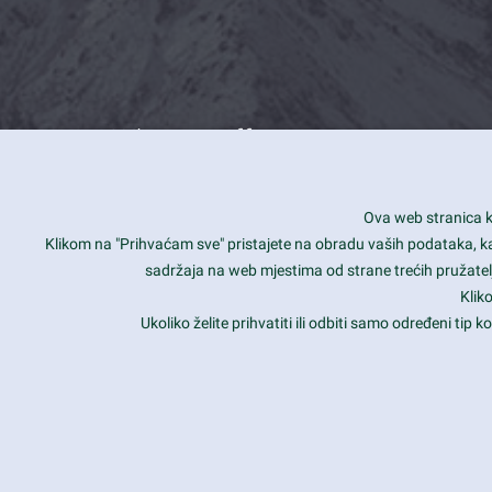
What we offer
How you can impact customers
24/7
Ova web stranica ko
Is your website user friendly?
Smar
Klikom na "Prihvaćam sve" pristajete na obradu vaših podataka, kao 
sadržaja na web mjestima od strane trećih pružatelj
Ark offers weekly stunning designs.
Unli
Klik
Why our customers love Ark?
Mobi
Ukoliko želite prihvatiti ili odbiti samo određeni tip
hat we do is all about passion
Late
Copyright 2017
FRESHFACE
© All Rights Reserved