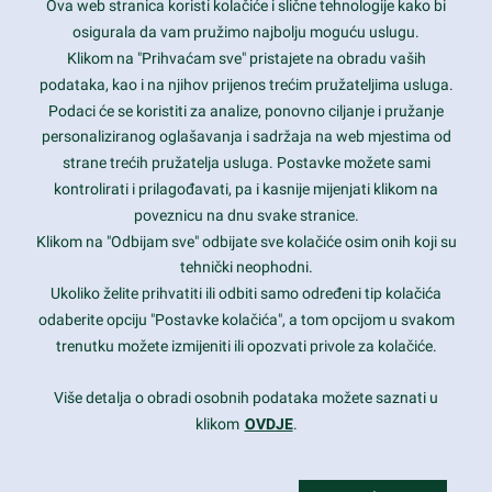
Ova web stranica koristi kolačiće i slične tehnologije kako bi
Latest trends and much more...
osigurala da vam pružimo najbolju moguću uslugu.
Klikom na "Prihvaćam sve" pristajete na obradu vaših
podataka, kao i na njihov prijenos trećim pružateljima usluga.
Contact Info
Podaci će se koristiti za analize, ponovno ciljanje i pružanje
personaliziranog oglašavanja i sadržaja na web mjestima od
strane trećih pružatelja usluga. Postavke možete sami
1600 Amphitheatre Parkway, Mountain View, CA 94043
kontrolirati i prilagođavati, pa i kasnije mijenjati klikom na
poveznicu na dnu svake stranice.
+1 650-253-0000
prothemes.net@gmail.com
Klikom na "Odbijam sve" odbijate sve kolačiće osim onih koji su
tehnički neophodni.
Daily: 9:00 am - 6:00 pm
Ukoliko želite prihvatiti ili odbiti samo određeni tip kolačića
Sunday: Closed
odaberite opciju "Postavke kolačića", a tom opcijom u svakom
trenutku možete izmijeniti ili opozvati privole za kolačiće.
Copyright 2017
FRESHFACE
© All Rights Reserved
Više detalja o obradi osobnih podataka možete saznati u
klikom
OVDJE
.