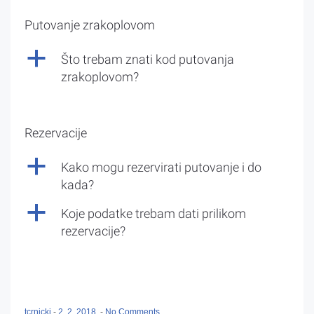
Putovanje zrakoplovom
a
Što trebam znati kod putovanja
zrakoplovom?
Rezervacije
a
Kako mogu rezervirati putovanje i do
kada?
a
Koje podatke trebam dati prilikom
rezervacije?
tcrnicki
-
2. 2. 2018.
-
No Comments