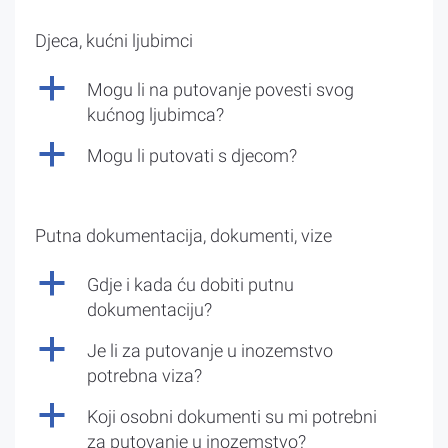
Djeca, kućni ljubimci
a
Mogu li na putovanje povesti svog
kućnog ljubimca?
a
Mogu li putovati s djecom?
Putna dokumentacija, dokumenti, vize
a
Gdje i kada ću dobiti putnu
dokumentaciju?
a
Je li za putovanje u inozemstvo
potrebna viza?
a
Koji osobni dokumenti su mi potrebni
za putovanje u inozemstvo?