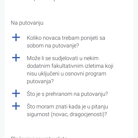
Na putovanju
a
Koliko novaca trebam ponijeti sa
sobom na putovanje?
a
Može li se sudjelovati u nekim
dodatnim fakultativnim izletima koji
nisu uključeni u osnovni program
putovanja?
a
Što je s prehranom na putovanju?
a
Što moram znati kada je u pitanju
sigurnost (novac, dragocjenosti)?