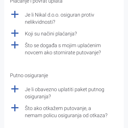
Plaćanje i povrat uplata
a
Je li Nikal d.o.o. osiguran protiv
nelikvidnosti?
a
Koji su načini plaćanja?
a
Što se događa s mojim uplaćenim
novcem ako stornirate putovanje?
Putno osiguranje
a
Je li obavezno uplatiti paket putnog
osiguranja?
a
Što ako otkažem putovanje, a
nemam policu osiguranja od otkaza?