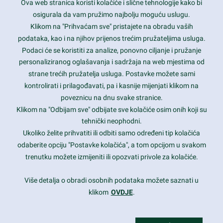
Ova web stranica koristi kolačiće i slične tehnologije kako bi
Latest trends and much more...
osigurala da vam pružimo najbolju moguću uslugu.
Klikom na "Prihvaćam sve" pristajete na obradu vaših
podataka, kao i na njihov prijenos trećim pružateljima usluga.
Contact Info
Podaci će se koristiti za analize, ponovno ciljanje i pružanje
personaliziranog oglašavanja i sadržaja na web mjestima od
strane trećih pružatelja usluga. Postavke možete sami
1600 Amphitheatre Parkway, Mountain View, CA 94043
kontrolirati i prilagođavati, pa i kasnije mijenjati klikom na
poveznicu na dnu svake stranice.
+1 650-253-0000
prothemes.net@gmail.com
Klikom na "Odbijam sve" odbijate sve kolačiće osim onih koji su
tehnički neophodni.
Daily: 9:00 am - 6:00 pm
Ukoliko želite prihvatiti ili odbiti samo određeni tip kolačića
Sunday: Closed
odaberite opciju "Postavke kolačića", a tom opcijom u svakom
trenutku možete izmijeniti ili opozvati privole za kolačiće.
Copyright 2017
FRESHFACE
© All Rights Reserved
Više detalja o obradi osobnih podataka možete saznati u
klikom
OVDJE
.