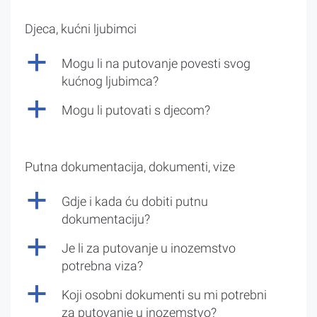
Djeca, kućni ljubimci
a
Mogu li na putovanje povesti svog
kućnog ljubimca?
a
Mogu li putovati s djecom?
Putna dokumentacija, dokumenti, vize
a
Gdje i kada ću dobiti putnu
dokumentaciju?
a
Je li za putovanje u inozemstvo
potrebna viza?
a
Koji osobni dokumenti su mi potrebni
za putovanje u inozemstvo?