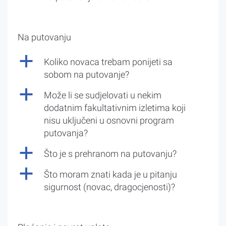
Na putovanju
a
Koliko novaca trebam ponijeti sa
sobom na putovanje?
a
Može li se sudjelovati u nekim
dodatnim fakultativnim izletima koji
nisu uključeni u osnovni program
putovanja?
a
Što je s prehranom na putovanju?
a
Što moram znati kada je u pitanju
sigurnost (novac, dragocjenosti)?