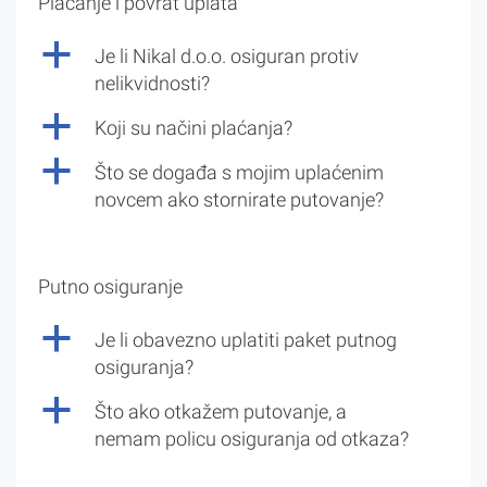
Plaćanje i povrat uplata
a
Je li Nikal d.o.o. osiguran protiv
nelikvidnosti?
a
Koji su načini plaćanja?
a
Što se događa s mojim uplaćenim
novcem ako stornirate putovanje?
Putno osiguranje
a
Je li obavezno uplatiti paket putnog
osiguranja?
a
Što ako otkažem putovanje, a
nemam policu osiguranja od otkaza?