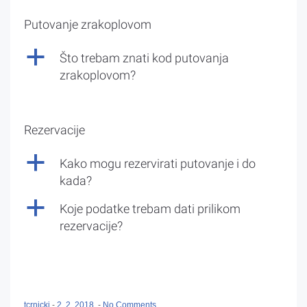
Putovanje zrakoplovom
a
Što trebam znati kod putovanja
zrakoplovom?
Rezervacije
a
Kako mogu rezervirati putovanje i do
kada?
a
Koje podatke trebam dati prilikom
rezervacije?
tcrnicki
-
2. 2. 2018.
-
No Comments