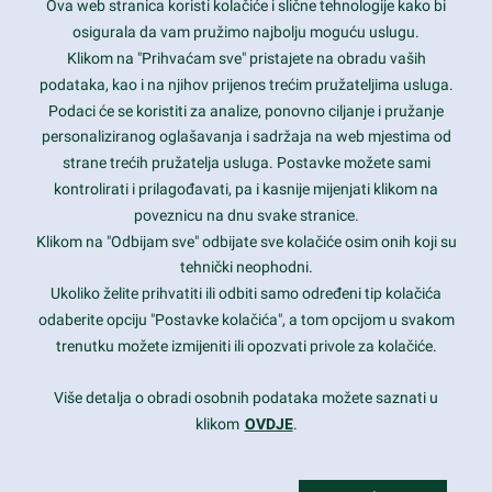
Ova web stranica koristi kolačiće i slične tehnologije kako bi
Latest trends and much more...
osigurala da vam pružimo najbolju moguću uslugu.
Klikom na "Prihvaćam sve" pristajete na obradu vaših
podataka, kao i na njihov prijenos trećim pružateljima usluga.
Contact Info
Podaci će se koristiti za analize, ponovno ciljanje i pružanje
personaliziranog oglašavanja i sadržaja na web mjestima od
strane trećih pružatelja usluga. Postavke možete sami
1600 Amphitheatre Parkway, Mountain View, CA 94043
kontrolirati i prilagođavati, pa i kasnije mijenjati klikom na
poveznicu na dnu svake stranice.
+1 650-253-0000
prothemes.net@gmail.com
Klikom na "Odbijam sve" odbijate sve kolačiće osim onih koji su
tehnički neophodni.
Daily: 9:00 am - 6:00 pm
Ukoliko želite prihvatiti ili odbiti samo određeni tip kolačića
Sunday: Closed
odaberite opciju "Postavke kolačića", a tom opcijom u svakom
trenutku možete izmijeniti ili opozvati privole za kolačiće.
Copyright 2017
FRESHFACE
© All Rights Reserved
Više detalja o obradi osobnih podataka možete saznati u
klikom
OVDJE
.