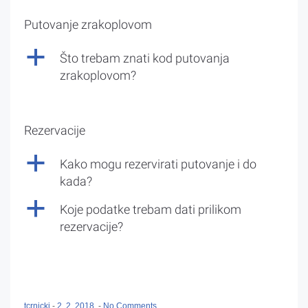
Putovanje zrakoplovom
a
Što trebam znati kod putovanja
zrakoplovom?
Rezervacije
a
Kako mogu rezervirati putovanje i do
kada?
a
Koje podatke trebam dati prilikom
rezervacije?
tcrnicki
-
2. 2. 2018.
-
No Comments