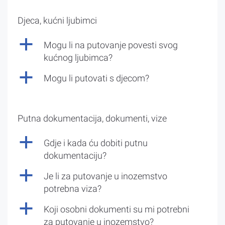
Djeca, kućni ljubimci
a
Mogu li na putovanje povesti svog
kućnog ljubimca?
a
Mogu li putovati s djecom?
Putna dokumentacija, dokumenti, vize
a
Gdje i kada ću dobiti putnu
dokumentaciju?
a
Je li za putovanje u inozemstvo
potrebna viza?
a
Koji osobni dokumenti su mi potrebni
za putovanje u inozemstvo?