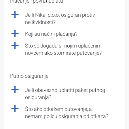
Plaćanje i povrat uplata
a
Je li Nikal d.o.o. osiguran protiv
nelikvidnosti?
a
Koji su načini plaćanja?
a
Što se događa s mojim uplaćenim
novcem ako stornirate putovanje?
Putno osiguranje
a
Je li obavezno uplatiti paket putnog
osiguranja?
a
Što ako otkažem putovanje, a
nemam policu osiguranja od otkaza?