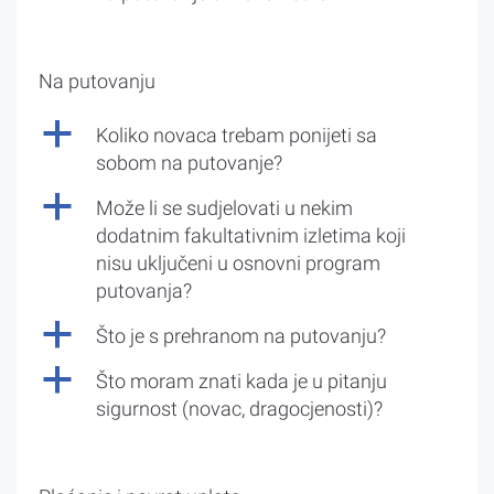
Na putovanju
a
Koliko novaca trebam ponijeti sa
sobom na putovanje?
a
Može li se sudjelovati u nekim
dodatnim fakultativnim izletima koji
nisu uključeni u osnovni program
putovanja?
a
Što je s prehranom na putovanju?
a
Što moram znati kada je u pitanju
sigurnost (novac, dragocjenosti)?