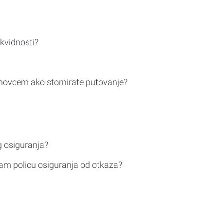
ikvidnosti?
novcem ako stornirate putovanje?
g osiguranja?
am policu osiguranja od otkaza?