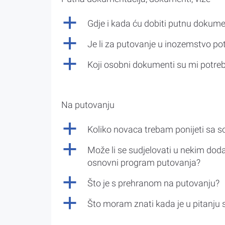
a
Gdje i kada ću dobiti putnu dokume
a
Je li za putovanje u inozemstvo po
a
Koji osobni dokumenti su mi potre
Na putovanju
a
Koliko novaca trebam ponijeti sa 
a
Može li se sudjelovati u nekim doda
osnovni program putovanja?
a
Što je s prehranom na putovanju?
a
Što moram znati kada je u pitanju 