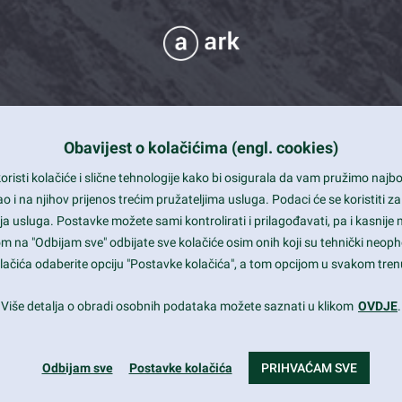
Obavijest o kolačićima (engl. cookies)
 Support
risti kolačiće i slične tehnologije kako bi osigurala da vam pružimo naj
t and beautiful design
i na njihov prijenos trećim pružateljima usluga. Podaci će se koristiti za
a usluga. Postavke možete sami kontrolirati i prilagođavati, pa i kasnije 
mited Eelements
om na "Odbijam sve" odbijate sve kolačiće osim onih koji su tehnički neoph
le ready
 kolačića odaberite opciju "Postavke kolačića", a tom opcijom u svakom trenu
st trends and much more...
Više detalja o obradi osobnih podataka možete saznati u klikom
OVDJE
.
Odbijam sve
Postavke kolačića
PRIHVAĆAM SVE