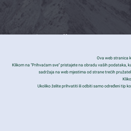
What we offer
How you can impact customers
24/7
Ova web stranica ko
Is your website user friendly?
Smar
Klikom na "Prihvaćam sve" pristajete na obradu vaših podataka, kao 
sadržaja na web mjestima od strane trećih pružatelj
Ark offers weekly stunning designs.
Unli
Klik
Why our customers love Ark?
Mobi
Ukoliko želite prihvatiti ili odbiti samo određeni tip
hat we do is all about passion
Late
Copyright 2017
FRESHFACE
© All Rights Reserved