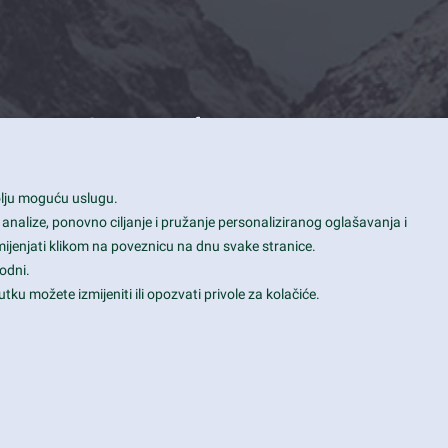
Contact Info
1600 Amphitheatre Parkway, Mountain
bolju moguću uslugu.
View, CA 94043
 analize, ponovno ciljanje i pružanje personaliziranog oglašavanja i
+1 650-253-0000
mijenjati klikom na poveznicu na dnu svake stranice.
prothemes.net@gmail.com
odni.
tku možete izmijeniti ili opozvati privole za kolačiće.
Daily: 9:00 am - 6:00 pm
Sunday: Closed
Terms & Conditions
|
Privacy & Policy