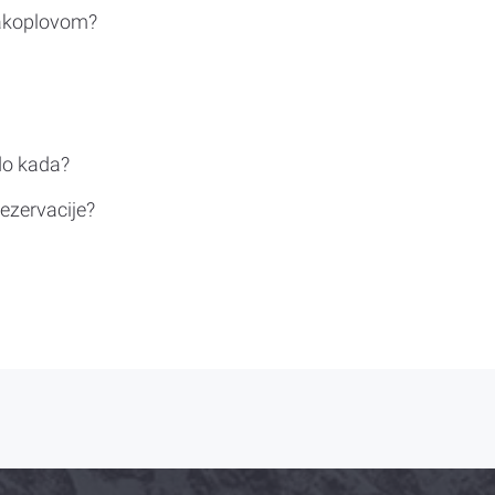
rakoplovom?
do kada?
ezervacije?