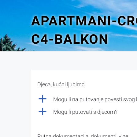
APARTMANI-CR
C4-BALKON
Djeca, kućni ljubimci
a
Mogu li na putovanje povesti svog
a
Mogu li putovati s djecom?
Putna dokumentacija, dokumenti, vize