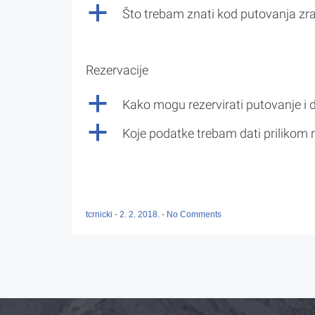
a
Što trebam znati kod putovanja z
Rezervacije
a
Kako mogu rezervirati putovanje i 
a
Koje podatke trebam dati prilikom r
tcrnicki
-
2. 2. 2018.
-
No Comments