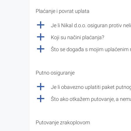
Plaćanje i povrat uplata
a
Je li Nikal d.o.o. osiguran protiv nel
a
Koji su načini plaćanja?
a
Što se događa s mojim uplaćenim 
Putno osiguranje
a
Je li obavezno uplatiti paket putno
a
Što ako otkažem putovanje, a nem
Putovanje zrakoplovom