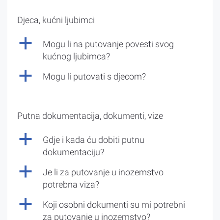
Djeca, kućni ljubimci
a
Mogu li na putovanje povesti svog
kućnog ljubimca?
a
Mogu li putovati s djecom?
Putna dokumentacija, dokumenti, vize
a
Gdje i kada ću dobiti putnu
dokumentaciju?
a
Je li za putovanje u inozemstvo
potrebna viza?
a
Koji osobni dokumenti su mi potrebni
za putovanje u inozemstvo?