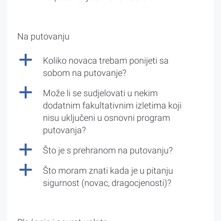
Na putovanju
a
Koliko novaca trebam ponijeti sa
sobom na putovanje?
a
Može li se sudjelovati u nekim
dodatnim fakultativnim izletima koji
nisu uključeni u osnovni program
putovanja?
a
Što je s prehranom na putovanju?
a
Što moram znati kada je u pitanju
sigurnost (novac, dragocjenosti)?