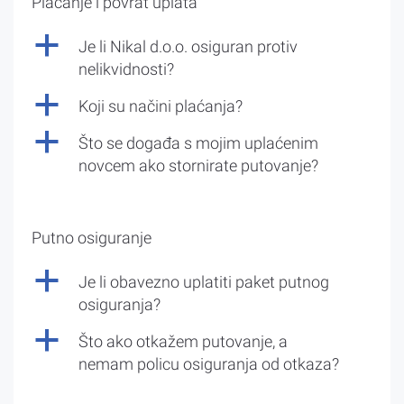
Plaćanje i povrat uplata
a
Je li Nikal d.o.o. osiguran protiv
nelikvidnosti?
a
Koji su načini plaćanja?
a
Što se događa s mojim uplaćenim
novcem ako stornirate putovanje?
Putno osiguranje
a
Je li obavezno uplatiti paket putnog
osiguranja?
a
Što ako otkažem putovanje, a
nemam policu osiguranja od otkaza?