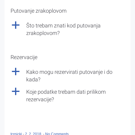
Putovanje zrakoplovom
a
Što trebam znati kod putovanja
zrakoplovom?
Rezervacije
a
Kako mogu rezervirati putovanje i do
kada?
a
Koje podatke trebam dati prilikom
rezervacije?
tcrnicki
-
2. 2. 2018.
-
No Comments