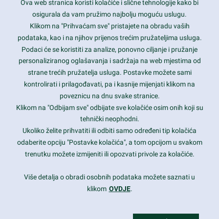
Ova web stranica koristi kolačiće i slične tehnologije kako bi
Latest trends and much more...
osigurala da vam pružimo najbolju moguću uslugu.
Klikom na "Prihvaćam sve" pristajete na obradu vaših
podataka, kao i na njihov prijenos trećim pružateljima usluga.
Contact Info
Podaci će se koristiti za analize, ponovno ciljanje i pružanje
personaliziranog oglašavanja i sadržaja na web mjestima od
strane trećih pružatelja usluga. Postavke možete sami
1600 Amphitheatre Parkway, Mountain View, CA 94043
kontrolirati i prilagođavati, pa i kasnije mijenjati klikom na
poveznicu na dnu svake stranice.
+1 650-253-0000
prothemes.net@gmail.com
Klikom na "Odbijam sve" odbijate sve kolačiće osim onih koji su
tehnički neophodni.
Daily: 9:00 am - 6:00 pm
Ukoliko želite prihvatiti ili odbiti samo određeni tip kolačića
Sunday: Closed
odaberite opciju "Postavke kolačića", a tom opcijom u svakom
trenutku možete izmijeniti ili opozvati privole za kolačiće.
Copyright 2017
FRESHFACE
© All Rights Reserved
Više detalja o obradi osobnih podataka možete saznati u
klikom
OVDJE
.