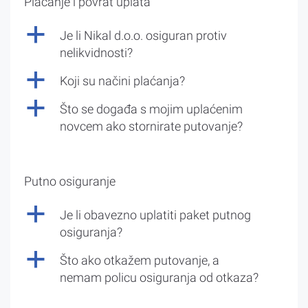
Plaćanje i povrat uplata
a
Je li Nikal d.o.o. osiguran protiv
nelikvidnosti?
a
Koji su načini plaćanja?
a
Što se događa s mojim uplaćenim
novcem ako stornirate putovanje?
Putno osiguranje
a
Je li obavezno uplatiti paket putnog
osiguranja?
a
Što ako otkažem putovanje, a
nemam policu osiguranja od otkaza?