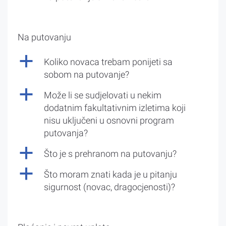
Na putovanju
a
Koliko novaca trebam ponijeti sa
sobom na putovanje?
a
Može li se sudjelovati u nekim
dodatnim fakultativnim izletima koji
nisu uključeni u osnovni program
putovanja?
a
Što je s prehranom na putovanju?
a
Što moram znati kada je u pitanju
sigurnost (novac, dragocjenosti)?