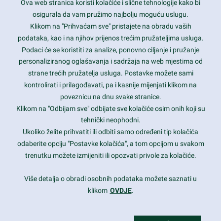
Ova web stranica koristi kolačiće i slične tehnologije kako bi
Latest trends and much more...
osigurala da vam pružimo najbolju moguću uslugu.
Klikom na "Prihvaćam sve" pristajete na obradu vaših
podataka, kao i na njihov prijenos trećim pružateljima usluga.
Contact Info
Podaci će se koristiti za analize, ponovno ciljanje i pružanje
personaliziranog oglašavanja i sadržaja na web mjestima od
strane trećih pružatelja usluga. Postavke možete sami
1600 Amphitheatre Parkway, Mountain View, CA 94043
kontrolirati i prilagođavati, pa i kasnije mijenjati klikom na
poveznicu na dnu svake stranice.
+1 650-253-0000
prothemes.net@gmail.com
Klikom na "Odbijam sve" odbijate sve kolačiće osim onih koji su
tehnički neophodni.
Daily: 9:00 am - 6:00 pm
Ukoliko želite prihvatiti ili odbiti samo određeni tip kolačića
Sunday: Closed
odaberite opciju "Postavke kolačića", a tom opcijom u svakom
trenutku možete izmijeniti ili opozvati privole za kolačiće.
Copyright 2017
FRESHFACE
© All Rights Reserved
Više detalja o obradi osobnih podataka možete saznati u
klikom
OVDJE
.