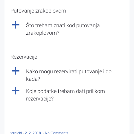
Putovanje zrakoplovom
a
Što trebam znati kod putovanja
zrakoplovom?
Rezervacije
a
Kako mogu rezervirati putovanje i do
kada?
a
Koje podatke trebam dati prilikom
rezervacije?
tcrnicki
-
2. 2. 2018.
-
No Comments