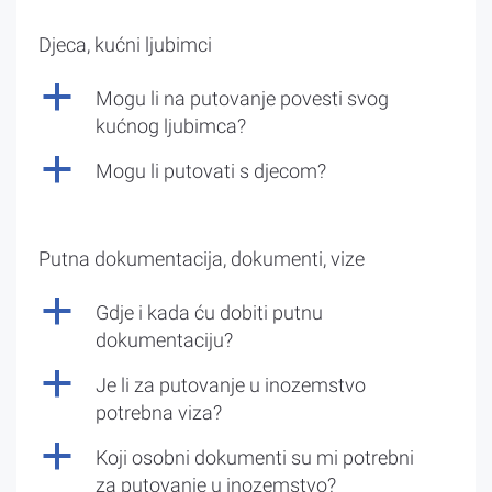
Djeca, kućni ljubimci
a
Mogu li na putovanje povesti svog
kućnog ljubimca?
a
Mogu li putovati s djecom?
Putna dokumentacija, dokumenti, vize
a
Gdje i kada ću dobiti putnu
dokumentaciju?
a
Je li za putovanje u inozemstvo
potrebna viza?
a
Koji osobni dokumenti su mi potrebni
za putovanje u inozemstvo?