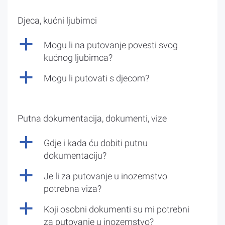
Djeca, kućni ljubimci
a
Mogu li na putovanje povesti svog
kućnog ljubimca?
a
Mogu li putovati s djecom?
Putna dokumentacija, dokumenti, vize
a
Gdje i kada ću dobiti putnu
dokumentaciju?
a
Je li za putovanje u inozemstvo
potrebna viza?
a
Koji osobni dokumenti su mi potrebni
za putovanje u inozemstvo?