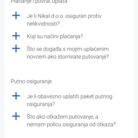
Plaćanje i povrat uplata
a
Je li Nikal d.o.o. osiguran protiv
nelikvidnosti?
a
Koji su načini plaćanja?
a
Što se događa s mojim uplaćenim
novcem ako stornirate putovanje?
Putno osiguranje
a
Je li obavezno uplatiti paket putnog
osiguranja?
a
Što ako otkažem putovanje, a
nemam policu osiguranja od otkaza?