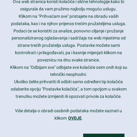
Ova web stranica koristi kolačiće i slične tehnologije kako bi
Latest trends and much more...
osigurala da vam pružimo najbolju moguću uslugu.
Klikom na "Prihvaćam sve" pristajete na obradu vaših
podataka, kao i na njihov prijenos trećim pružateljima usluga.
Contact Info
Podaci će se koristiti za analize, ponovno ciljanje i pružanje
personaliziranog oglašavanja i sadržaja na web mjestima od
strane trećih pružatelja usluga. Postavke možete sami
1600 Amphitheatre Parkway, Mountain View, CA 94043
kontrolirati i prilagođavati, pa i kasnije mijenjati klikom na
poveznicu na dnu svake stranice.
+1 650-253-0000
prothemes.net@gmail.com
Klikom na "Odbijam sve" odbijate sve kolačiće osim onih koji su
tehnički neophodni.
Daily: 9:00 am - 6:00 pm
Ukoliko želite prihvatiti ili odbiti samo određeni tip kolačića
Sunday: Closed
odaberite opciju "Postavke kolačića", a tom opcijom u svakom
trenutku možete izmijeniti ili opozvati privole za kolačiće.
Copyright 2017
FRESHFACE
© All Rights Reserved
Više detalja o obradi osobnih podataka možete saznati u
klikom
OVDJE
.