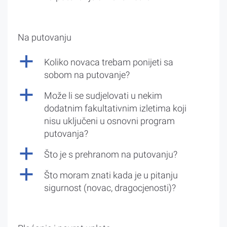
Na putovanju
a
Koliko novaca trebam ponijeti sa
sobom na putovanje?
a
Može li se sudjelovati u nekim
dodatnim fakultativnim izletima koji
nisu uključeni u osnovni program
putovanja?
a
Što je s prehranom na putovanju?
a
Što moram znati kada je u pitanju
sigurnost (novac, dragocjenosti)?