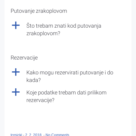
Putovanje zrakoplovom
a
Što trebam znati kod putovanja
zrakoplovom?
Rezervacije
a
Kako mogu rezervirati putovanje i do
kada?
a
Koje podatke trebam dati prilikom
rezervacije?
tcrnicki
-
2. 2. 2018.
-
No Comments