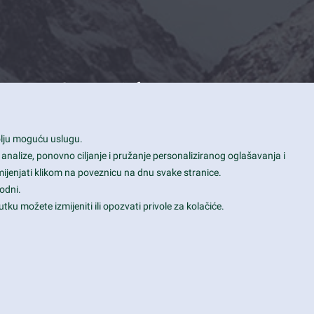
Contact Info
1600 Amphitheatre Parkway, Mountain
bolju moguću uslugu.
View, CA 94043
 analize, ponovno ciljanje i pružanje personaliziranog oglašavanja i
+1 650-253-0000
mijenjati klikom na poveznicu na dnu svake stranice.
prothemes.net@gmail.com
odni.
tku možete izmijeniti ili opozvati privole za kolačiće.
Daily: 9:00 am - 6:00 pm
Sunday: Closed
Terms & Conditions
|
Privacy & Policy