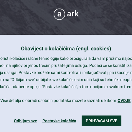
Obavijest o kolačićima (engl. cookies)
 Support
risti kolačiće i slične tehnologije kako bi osigurala da vam pružimo naj
t and beautiful design
i na njihov prijenos trećim pružateljima usluga. Podaci će se koristiti za
a usluga. Postavke možete sami kontrolirati i prilagođavati, pa i kasnije 
mited Eelements
om na "Odbijam sve" odbijate sve kolačiće osim onih koji su tehnički neoph
le ready
 kolačića odaberite opciju "Postavke kolačića", a tom opcijom u svakom trenu
st trends and much more...
Više detalja o obradi osobnih podataka možete saznati u klikom
OVDJE
.
Odbijam sve
Postavke kolačića
PRIHVAĆAM SVE