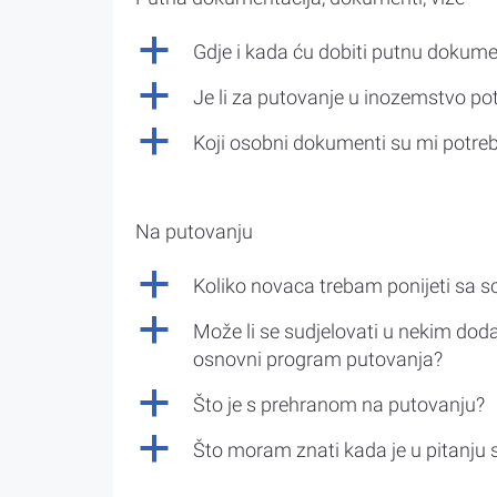
a
Gdje i kada ću dobiti putnu dokume
a
Je li za putovanje u inozemstvo po
a
Koji osobni dokumenti su mi potre
Na putovanju
a
Koliko novaca trebam ponijeti sa 
a
Može li se sudjelovati u nekim doda
osnovni program putovanja?
a
Što je s prehranom na putovanju?
a
Što moram znati kada je u pitanju 