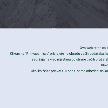
What we offer
How you can impact customers
24/7
Ova web stranica ko
Is your website user friendly?
Smar
Klikom na "Prihvaćam sve" pristajete na obradu vaših podataka, kao 
sadržaja na web mjestima od strane trećih pružatelj
Ark offers weekly stunning designs.
Unli
Klik
Why our customers love Ark?
Mobi
Ukoliko želite prihvatiti ili odbiti samo određeni tip
hat we do is all about passion
Late
Copyright 2017
FRESHFACE
© All Rights Reserved