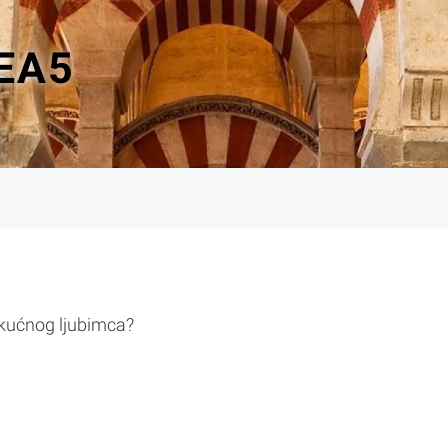
EA5
 kućnog ljubimca?