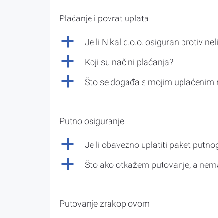
Plaćanje i povrat uplata
a
Je li Nikal d.o.o. osiguran protiv nel
a
Koji su načini plaćanja?
a
Što se događa s mojim uplaćenim 
Putno osiguranje
a
Je li obavezno uplatiti paket putno
a
Što ako otkažem putovanje, a nem
Putovanje zrakoplovom