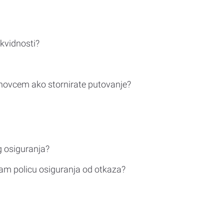
ikvidnosti?
novcem ako stornirate putovanje?
g osiguranja?
am policu osiguranja od otkaza?