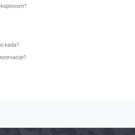
rakoplovom?
do kada?
ezervacije?