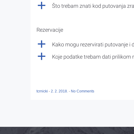
a
Što trebam znati kod putovanja z
Rezervacije
a
Kako mogu rezervirati putovanje i 
a
Koje podatke trebam dati prilikom r
tcrnicki
-
2. 2. 2018.
-
No Comments