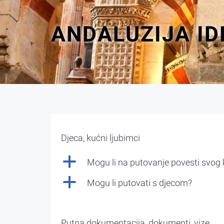
ANDALUZIJA ID
Djeca, kućni ljubimci
a
Mogu li na putovanje povesti svog
a
Mogu li putovati s djecom?
Putna dokumentacija, dokumenti, vize