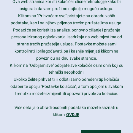
Ova web stranica koristi kolačiće i slične tehnologije kako bi
Latest trends and much more...
osigurala da vam pružimo najbolju moguću uslugu.
Klikom na "Prihvaćam sve" pristajete na obradu vaših
podataka, kao i na njihov prijenos trećim pružateljima usluga.
Contact Info
Podaci će se koristiti za analize, ponovno ciljanje i pružanje
personaliziranog oglašavanja i sadržaja na web mjestima od
strane trećih pružatelja usluga. Postavke možete sami
1600 Amphitheatre Parkway, Mountain View, CA 94043
kontrolirati i prilagođavati, pa i kasnije mijenjati klikom na
poveznicu na dnu svake stranice.
+1 650-253-0000
prothemes.net@gmail.com
Klikom na "Odbijam sve" odbijate sve kolačiće osim onih koji su
tehnički neophodni.
Daily: 9:00 am - 6:00 pm
Ukoliko želite prihvatiti ili odbiti samo određeni tip kolačića
Sunday: Closed
odaberite opciju "Postavke kolačića", a tom opcijom u svakom
trenutku možete izmijeniti ili opozvati privole za kolačiće.
Copyright 2017
FRESHFACE
© All Rights Reserved
Više detalja o obradi osobnih podataka možete saznati u
klikom
OVDJE
.