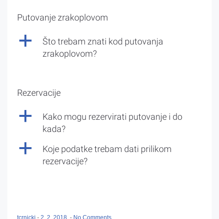
Putovanje zrakoplovom
a
Što trebam znati kod putovanja
zrakoplovom?
Rezervacije
a
Kako mogu rezervirati putovanje i do
kada?
a
Koje podatke trebam dati prilikom
rezervacije?
tcrnicki
-
2. 2. 2018.
-
No Comments