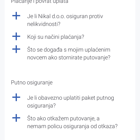
Plaćanje i povrat uplata
a
Je li Nikal d.o.o. osiguran protiv
nelikvidnosti?
a
Koji su načini plaćanja?
a
Što se događa s mojim uplaćenim
novcem ako stornirate putovanje?
Putno osiguranje
a
Je li obavezno uplatiti paket putnog
osiguranja?
a
Što ako otkažem putovanje, a
nemam policu osiguranja od otkaza?