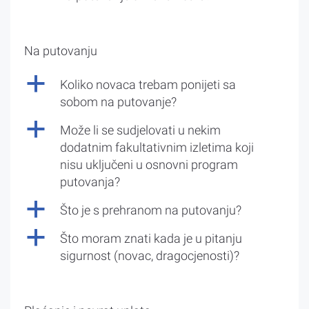
Na putovanju
a
Koliko novaca trebam ponijeti sa
sobom na putovanje?
a
Može li se sudjelovati u nekim
dodatnim fakultativnim izletima koji
nisu uključeni u osnovni program
putovanja?
a
Što je s prehranom na putovanju?
a
Što moram znati kada je u pitanju
sigurnost (novac, dragocjenosti)?