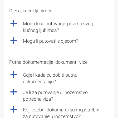
Djeca, kućni ljubimci
a
Mogu li na putovanje povesti svog
kućnog ljubimca?
a
Mogu li putovati s djecom?
Putna dokumentacija, dokumenti, vize
a
Gdje i kada ću dobiti putnu
dokumentaciju?
a
Je li za putovanje u inozemstvo
potrebna viza?
a
Koji osobni dokumenti su mi potrebni
za putovanje u inozemstvo?