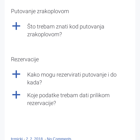
Putovanje zrakoplovom
a
Što trebam znati kod putovanja
zrakoplovom?
Rezervacije
a
Kako mogu rezervirati putovanje i do
kada?
a
Koje podatke trebam dati prilikom
rezervacije?
tcrnicki
-
2. 2. 2018.
-
No Comments