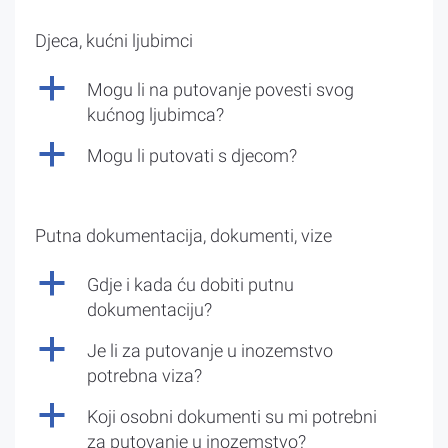
Djeca, kućni ljubimci
a
Mogu li na putovanje povesti svog
kućnog ljubimca?
a
Mogu li putovati s djecom?
Putna dokumentacija, dokumenti, vize
a
Gdje i kada ću dobiti putnu
dokumentaciju?
a
Je li za putovanje u inozemstvo
potrebna viza?
a
Koji osobni dokumenti su mi potrebni
za putovanje u inozemstvo?