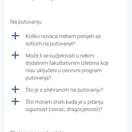
Na putovanju
a
Koliko novaca trebam ponijeti sa
sobom na putovanje?
a
Može li se sudjelovati u nekim
dodatnim fakultativnim izletima koji
nisu uključeni u osnovni program
putovanja?
a
Što je s prehranom na putovanju?
a
Što moram znati kada je u pitanju
sigurnost (novac, dragocjenosti)?