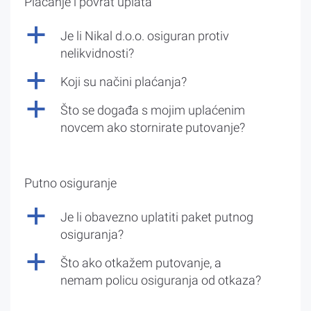
Plaćanje i povrat uplata
a
Je li Nikal d.o.o. osiguran protiv
nelikvidnosti?
a
Koji su načini plaćanja?
a
Što se događa s mojim uplaćenim
novcem ako stornirate putovanje?
Putno osiguranje
a
Je li obavezno uplatiti paket putnog
osiguranja?
a
Što ako otkažem putovanje, a
nemam policu osiguranja od otkaza?