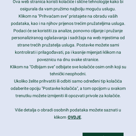
Ova web stranica koristi kolačiće i slične tehnologije kako bi
Latest trends and much more...
osigurala da vam pružimo najbolju moguću uslugu.
Klikom na "Prihvaćam sve" pristajete na obradu vaših
podataka, kao i na njihov prijenos trećim pružateljima usluga.
Contact Info
Podaci će se koristiti za analize, ponovno ciljanje i pružanje
personaliziranog oglašavanja i sadržaja na web mjestima od
strane trećih pružatelja usluga. Postavke možete sami
1600 Amphitheatre Parkway, Mountain View, CA 94043
kontrolirati i prilagođavati, pa i kasnije mijenjati klikom na
poveznicu na dnu svake stranice.
+1 650-253-0000
prothemes.net@gmail.com
Klikom na "Odbijam sve" odbijate sve kolačiće osim onih koji su
tehnički neophodni.
Daily: 9:00 am - 6:00 pm
Ukoliko želite prihvatiti ili odbiti samo određeni tip kolačića
Sunday: Closed
odaberite opciju "Postavke kolačića", a tom opcijom u svakom
trenutku možete izmijeniti ili opozvati privole za kolačiće.
Copyright 2017
FRESHFACE
© All Rights Reserved
Više detalja o obradi osobnih podataka možete saznati u
klikom
OVDJE
.