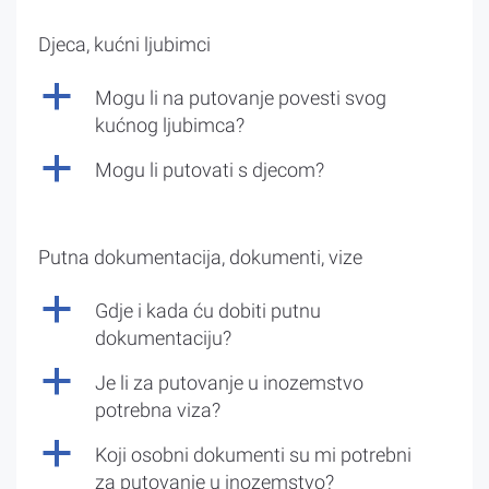
Djeca, kućni ljubimci
a
Mogu li na putovanje povesti svog
kućnog ljubimca?
a
Mogu li putovati s djecom?
Putna dokumentacija, dokumenti, vize
a
Gdje i kada ću dobiti putnu
dokumentaciju?
a
Je li za putovanje u inozemstvo
potrebna viza?
a
Koji osobni dokumenti su mi potrebni
za putovanje u inozemstvo?