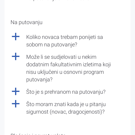
Na putovanju
a
Koliko novaca trebam ponijeti sa
sobom na putovanje?
a
Može li se sudjelovati u nekim
dodatnim fakultativnim izletima koji
nisu uključeni u osnovni program
putovanja?
a
Što je s prehranom na putovanju?
a
Što moram znati kada je u pitanju
sigurnost (novac, dragocjenosti)?