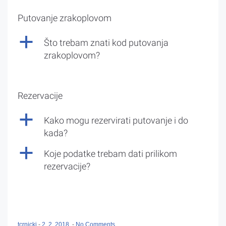
Putovanje zrakoplovom
a
Što trebam znati kod putovanja
zrakoplovom?
Rezervacije
a
Kako mogu rezervirati putovanje i do
kada?
a
Koje podatke trebam dati prilikom
rezervacije?
tcrnicki
-
2. 2. 2018.
-
No Comments