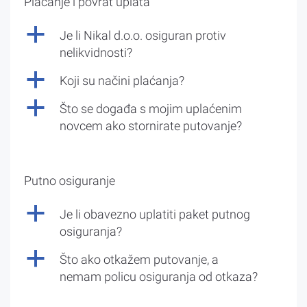
Plaćanje i povrat uplata
a
Je li Nikal d.o.o. osiguran protiv
nelikvidnosti?
a
Koji su načini plaćanja?
a
Što se događa s mojim uplaćenim
novcem ako stornirate putovanje?
Putno osiguranje
a
Je li obavezno uplatiti paket putnog
osiguranja?
a
Što ako otkažem putovanje, a
nemam policu osiguranja od otkaza?