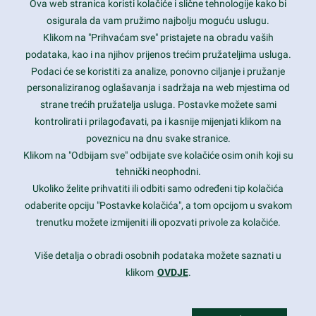
Ova web stranica koristi kolačiće i slične tehnologije kako bi
Latest trends and much more...
osigurala da vam pružimo najbolju moguću uslugu.
Klikom na "Prihvaćam sve" pristajete na obradu vaših
podataka, kao i na njihov prijenos trećim pružateljima usluga.
Contact Info
Podaci će se koristiti za analize, ponovno ciljanje i pružanje
personaliziranog oglašavanja i sadržaja na web mjestima od
strane trećih pružatelja usluga. Postavke možete sami
1600 Amphitheatre Parkway, Mountain View, CA 94043
kontrolirati i prilagođavati, pa i kasnije mijenjati klikom na
poveznicu na dnu svake stranice.
+1 650-253-0000
prothemes.net@gmail.com
Klikom na "Odbijam sve" odbijate sve kolačiće osim onih koji su
tehnički neophodni.
Daily: 9:00 am - 6:00 pm
Ukoliko želite prihvatiti ili odbiti samo određeni tip kolačića
Sunday: Closed
odaberite opciju "Postavke kolačića", a tom opcijom u svakom
trenutku možete izmijeniti ili opozvati privole za kolačiće.
Copyright 2017
FRESHFACE
© All Rights Reserved
Više detalja o obradi osobnih podataka možete saznati u
klikom
OVDJE
.