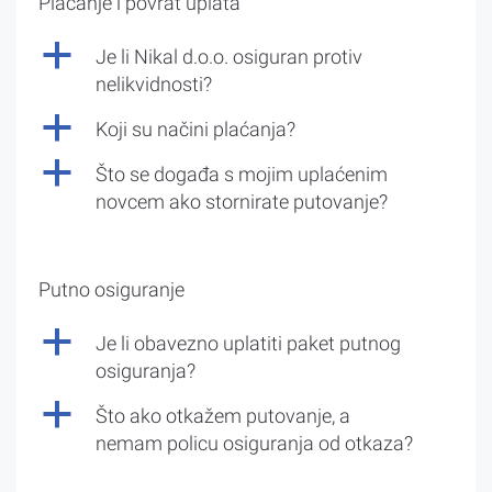
Plaćanje i povrat uplata
a
Je li Nikal d.o.o. osiguran protiv
nelikvidnosti?
a
Koji su načini plaćanja?
a
Što se događa s mojim uplaćenim
novcem ako stornirate putovanje?
Putno osiguranje
a
Je li obavezno uplatiti paket putnog
osiguranja?
a
Što ako otkažem putovanje, a
nemam policu osiguranja od otkaza?