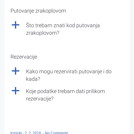
Putovanje zrakoplovom
a
Što trebam znati kod putovanja
zrakoplovom?
Rezervacije
a
Kako mogu rezervirati putovanje i do
kada?
a
Koje podatke trebam dati prilikom
rezervacije?
tcrnicki
-
2. 2. 2018.
-
No Comments