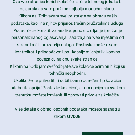
Ova web stranica koristi kolačiće i slične tehnologije kako bi
Latest trends and much more...
osigurala da vam pružimo najbolju moguću uslugu.
Klikom na "Prihvaćam sve" pristajete na obradu vaših
podataka, kao i na njihov prijenos trećim pružateljima usluga.
Contact Info
Podaci će se koristiti za analize, ponovno ciljanje i pružanje
personaliziranog oglašavanja i sadržaja na web mjestima od
strane trećih pružatelja usluga. Postavke možete sami
1600 Amphitheatre Parkway, Mountain View, CA 94043
kontrolirati i prilagođavati, pa i kasnije mijenjati klikom na
poveznicu na dnu svake stranice.
+1 650-253-0000
prothemes.net@gmail.com
Klikom na "Odbijam sve" odbijate sve kolačiće osim onih koji su
tehnički neophodni.
Daily: 9:00 am - 6:00 pm
Ukoliko želite prihvatiti ili odbiti samo određeni tip kolačića
Sunday: Closed
odaberite opciju "Postavke kolačića", a tom opcijom u svakom
trenutku možete izmijeniti ili opozvati privole za kolačiće.
Copyright 2017
FRESHFACE
© All Rights Reserved
Više detalja o obradi osobnih podataka možete saznati u
klikom
OVDJE
.