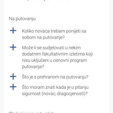
Na putovanju
a
Koliko novaca trebam ponijeti sa
sobom na putovanje?
a
Može li se sudjelovati u nekim
dodatnim fakultativnim izletima koji
nisu uključeni u osnovni program
putovanja?
a
Što je s prehranom na putovanju?
a
Što moram znati kada je u pitanju
sigurnost (novac, dragocjenosti)?