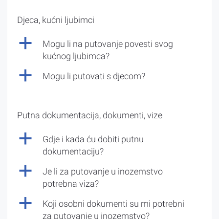
Djeca, kućni ljubimci
a
Mogu li na putovanje povesti svog
kućnog ljubimca?
a
Mogu li putovati s djecom?
Putna dokumentacija, dokumenti, vize
a
Gdje i kada ću dobiti putnu
dokumentaciju?
a
Je li za putovanje u inozemstvo
potrebna viza?
a
Koji osobni dokumenti su mi potrebni
za putovanje u inozemstvo?