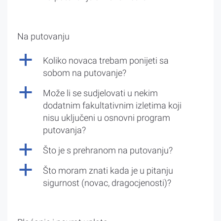
Na putovanju
a
Koliko novaca trebam ponijeti sa
sobom na putovanje?
a
Može li se sudjelovati u nekim
dodatnim fakultativnim izletima koji
nisu uključeni u osnovni program
putovanja?
a
Što je s prehranom na putovanju?
a
Što moram znati kada je u pitanju
sigurnost (novac, dragocjenosti)?