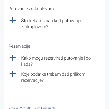
Putovanje zrakoplovom
a
Što trebam znati kod putovanja
zrakoplovom?
Rezervacije
a
Kako mogu rezervirati putovanje i do
kada?
a
Koje podatke trebam dati prilikom
rezervacije?
tcrnicki
-
2. 2. 2018.
-
No Comments