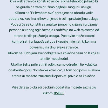
Ova web stranica koristi kolačiće i slične tehnologije kako bi
Latest trends and much more...
osigurala da vam pružimo najbolju moguću uslugu.
Klikom na "Prihvaćam sve" pristajete na obradu vaših
podataka, kao i na njihov prijenos trećim pružateljima usluga.
Contact Info
Podaci će se koristiti za analize, ponovno ciljanje i pružanje
personaliziranog oglašavanja i sadržaja na web mjestima od
strane trećih pružatelja usluga. Postavke možete sami
1600 Amphitheatre Parkway, Mountain View, CA 94043
kontrolirati i prilagođavati, pa i kasnije mijenjati klikom na
poveznicu na dnu svake stranice.
+1 650-253-0000
prothemes.net@gmail.com
Klikom na "Odbijam sve" odbijate sve kolačiće osim onih koji su
tehnički neophodni.
Daily: 9:00 am - 6:00 pm
Ukoliko želite prihvatiti ili odbiti samo određeni tip kolačića
Sunday: Closed
odaberite opciju "Postavke kolačića", a tom opcijom u svakom
trenutku možete izmijeniti ili opozvati privole za kolačiće.
Copyright 2017
FRESHFACE
© All Rights Reserved
Više detalja o obradi osobnih podataka možete saznati u
klikom
OVDJE
.