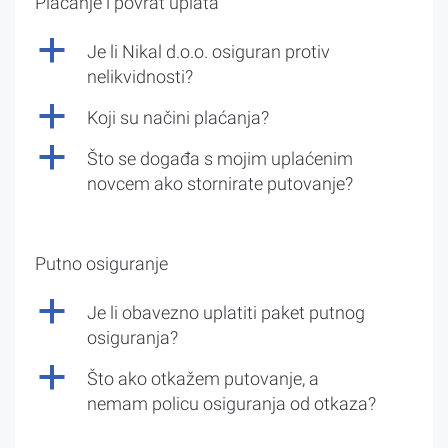
Plaćanje i povrat uplata
a
Je li Nikal d.o.o. osiguran protiv
nelikvidnosti?
a
Koji su načini plaćanja?
a
Što se događa s mojim uplaćenim
novcem ako stornirate putovanje?
Putno osiguranje
a
Je li obavezno uplatiti paket putnog
osiguranja?
a
Što ako otkažem putovanje, a
nemam policu osiguranja od otkaza?