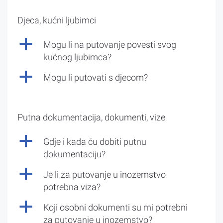
Djeca, kućni ljubimci
a
Mogu li na putovanje povesti svog
kućnog ljubimca?
a
Mogu li putovati s djecom?
Putna dokumentacija, dokumenti, vize
a
Gdje i kada ću dobiti putnu
dokumentaciju?
a
Je li za putovanje u inozemstvo
potrebna viza?
a
Koji osobni dokumenti su mi potrebni
za putovanje u inozemstvo?